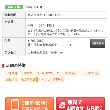
２０１９年１０月リニューアルオープン致しました！！お車の事、...
50第2033号
営業時間
月火木金土日 9:00～19:00
定休日
水曜日、第３日曜日
ピット作業のご依頼の場合は工場の状況の確認がございますの
で、まずは無料電話にてお問合わせ下さい。
住所
〒763-0082
香川県丸亀市土器町東６－３２４
アクセス
土器町交差点より徒歩４分
店舗の特徴
代車無料
土曜営業
日・祝日営業
ローン支払い可
カード支払い可
認証工場
輸入車歓迎
ハイブリッド車対応