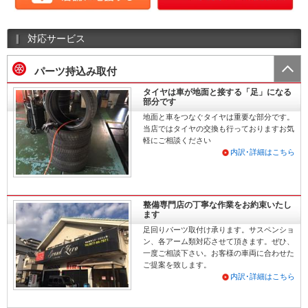
対応サービス
パーツ持込み取付
タイヤは車が地面と接する「足」になる
部分です
地面と車をつなぐタイヤは重要な部分です。
当店ではタイヤの交換も行っておりますお気
軽にご相談ください
内訳･詳細はこちら
整備専門店の丁寧な作業をお約束いたし
ます
足回りパーツ取付け承ります。サスペンショ
ン、各アーム類対応させて頂きます。ぜひ、
一度ご相談下さい。お客様の車両に合わせた
ご提案を致します。
内訳･詳細はこちら