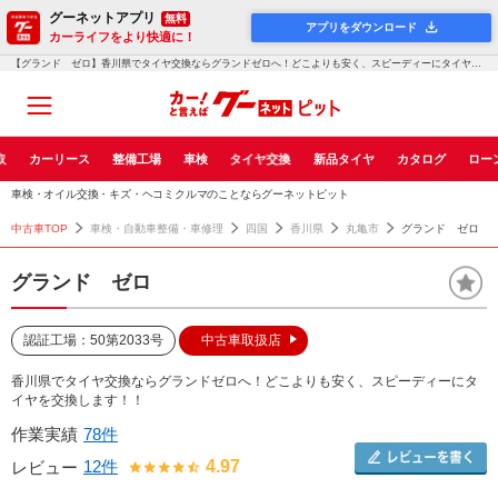
グーネットアプリ
無料
アプリをダウンロード
カーライフをより快適に！
【グランド ゼロ】香川県でタイヤ交換ならグランドゼロへ！どこよりも安く、スピーディーにタイヤを交換...！グーネットピット
取
カーリース
整備工場
車検
タイヤ交換
新品タイヤ
カタログ
ロー
車検・オイル交換・キズ・ヘコミクルマのことならグーネットピット
中古車TOP
車検・自動車整備・車修理
四国
香川県
丸亀市
グランド ゼロ
グランド ゼロ
認証工場：50第2033号
中古車取扱店
香川県でタイヤ交換ならグランドゼロへ！どこよりも安く、スピーディーにタ
イヤを交換します！！
作業実績
78件
12件
4.97
レビュー