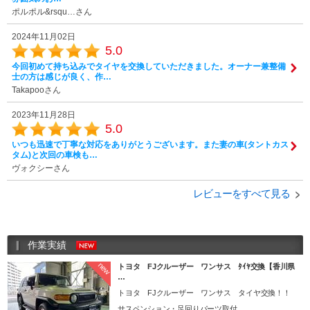
ポルポル&rsqu…さん
2024年11月02日
5.0
今回初めて持ち込みでタイヤを交換していただきました。オーナー兼整備
士の方は感じが良く、作…
Takapooさん
2023年11月28日
5.0
いつも迅速で丁寧な対応をありがとうございます。また妻の車(タントカス
タム)と次回の車検も…
ヴォクシーさん
レビューをすべて見る
作業実績
new
トヨタ FJクルーザー ワンサス ﾀｲﾔ交換【香川県
…
トヨタ FJクルーザー ワンサス タイヤ交換！！
サスペンション・足回りパーツ取付