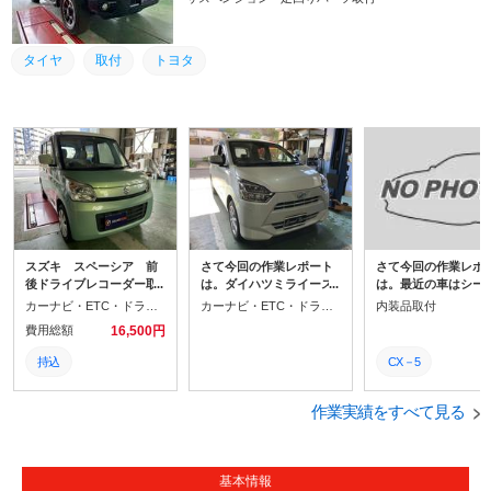
タイヤ
取付
トヨタ
スズキ スペーシア 前
さて今回の作業レポート
さて今回の作業レポ
後ドライブレコーダー取
は。ダイハツミライース
は。最近の車はシー
付
前後カメラドライブレコ
デザインもお洒落だ
カーナビ・ETC・ドラレコ取付
カーナビ・ETC・ドラレコ取付
内装品取付
ーダー取付です!最近のド
ら、わざわざ買って
費用総額
16,500円
ライブレコーダーはやは
で。シートを傷や汚
り前後カメラでの録画が
ら守ってくれるのは
持込
CX－5
出来るものが増えていま
ろん、シートカバー
すね。ばっちり取付させ
けることで車の雰囲
スズキ
マツダ
ていただきますよ!
全く違ったものにな
作業実績をすべて見る
す!
ドライブレコーダー
シートカバー
取り付け
取付
基本情報