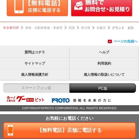
中古車TOP
車検・自動車整備・車修理
四国
香川県
丸亀市
グランド ゼロ
ページの先頭へ
質問はコチラ
ヘルプ
サイトマップ
利用規約
個人情報保護方針
個人情報の取扱いについて
スマートフォン版
PC版
COPYRIGHT©PROTO CORPORATION. ALL RIGHTS RESERVED.
お気軽にお電話ください
【無料電話】店舗に電話する