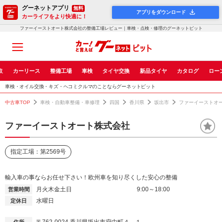
グーネットアプリ
無料
アプリをダウンロード
カーライフをより快適に！
ファーイーストオート株式会社の整備工場レビュー｜車検・点検・修理のグーネットピット
取
カーリース
整備工場
車検
タイヤ交換
新品タイヤ
カタログ
ロー
車検・オイル交換・キズ・ヘコミクルマのことならグーネットピット
中古車TOP
車検・自動車整備・車修理
四国
香川県
坂出市
ファーイーストオ
ファーイーストオート株式会社
指定工場：第2569号
輸入車の事ならお任せ下さい！欧州車を知り尽くした安心の整備
月火木金土日
9:00～18:00
営業時間
水曜日
定休日