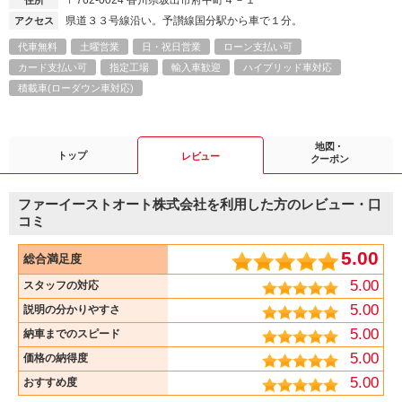
〒762-0024
香川県坂出市府中町４－１
住所
県道３３号線沿い。予讃線国分駅から車で１分。
アクセス
代車無料
土曜営業
日・祝日営業
ローン支払い可
カード支払い可
指定工場
輸入車歓迎
ハイブリッド車対応
積載車(ローダウン車対応)
地図・
トップ
レビュー
クーポン
ファーイーストオート株式会社を利用した方のレビュー・口
コミ
5.00
総合満足度
5.00
スタッフの対応
5.00
説明の分かりやすさ
5.00
納車までのスピード
5.00
価格の納得度
5.00
おすすめ度