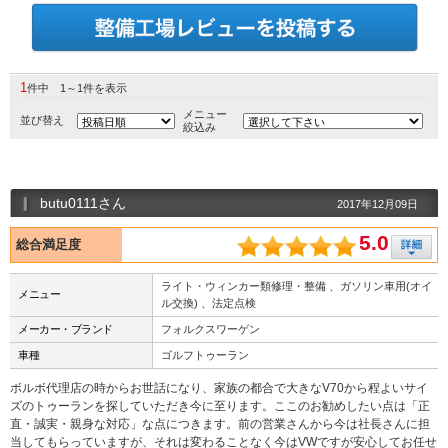
1
件中 1～1件を表示
メニュー
並び替え
絞込み
butu0111さん
2017年12月09日
5.0
総合満足度
ライト・ウィンカー類修理・整備 、ガソリン車用(オイ
メニュー
ル交換) 、法定点検
メーカー・ブランド
フォルクスワーゲン
車種
ゴルフトゥーラン
ボルボ代理店の時からお世話になり、家族の都合で大きなV70から程よいサイ
ズのトゥーランを探していただき今に至ります。ここのお勧めしたい点は「正
直・誠実・親身な対応」な点につきます。前の営業さんから今は社長さんに担
当してもらっていますが、それは変わることなく今はVWですが安心してお任せ