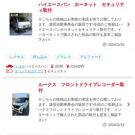
ハイエースバン ホーネット セキュリテ
ィ取付
※こちらの投稿はお客様の承諾を得て公開しており
ます。坂田自動車商会の坂田です!今回のご依頼はハ
イエースバンホーネットセキュリティ取付です。イ
ンターネットで購入された部品の取付も是非ご相談
下さい!
2024/11/19
レクサス
持ち込み
ドラレコ
アルファード
トヨタ
ハイエースバン
2日間
113,410円
ヴェルファイア
カーセキュリティプロショップ
オリジナルカテゴリ
セキュリティ
カーセキュリティ専門店
ハイエース
カーセキュリティ熊本
ルークス フロントドライブレコーダー取
バイパー
ランクル
盗難防止装置
HONET
付
坂田自動車商会
セキュリティ
ランクル250
ランクル300
※こちらの投稿はお客様の承諾を得て公開しており
ます。坂田自動車商会の坂田です!今回のご依頼はル
ホーネット
熊本カーセキュリティ
VIPER
ークスフロントドライブレコーダー取付です。イン
ターネットで購入された部品の取付も是非ご相談下
さい!
2024/11/13