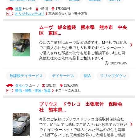
日産
セレナ
4時間
175,000円
幼稚園
園児バス
保育園
認定こども園
オリジナルカテゴリ
車内置き去り防止安全装置
車内置き去り防止システム
加藤電機
出張作業
出張
ムーヴ 鈑金塗装 熊本県 熊本市 中央
置き去り
送迎バス
車内置き去り
BS700S
区 東区...
車内置き去り防止安全装置
デイサービス
放課後デイサービス
今回のご依頼はムーヴ鈑金塗装です。M当店では他店
でご購入されたお車でも大歓迎です!インターネット
で購入された部品の取付も是非ご相談下さい!また同
業他社様のご依頼も是非ご相談下さい!
2023/10/05
放課後デイサービス
デイサービス
持込
フリップダウン
ダイハツ
ムーヴ
10日間
139,500円
車内置き去り防止安全装置
車内置き去り
BS700S
整備・修理・塗装・板金
キズ・へこみ直し
送迎バス
ホーネット
熊本市
7301V
VIPER
プリウス ドラレコ 出張取付 保険会
ドライブレコーダー
ドラレコ取付
置き去り
城南町
社 熊本県...
出張
出張作業
持ち込み
ドラレコ
今回のご依頼はプリウスドラレコ出張取付保険会社
です。M当店では他店でご購入されたお車でも大歓迎
です!インターネットで購入された部品の取付も是非
ご相談下さい!また同業他社様のご依頼も是非ご相談