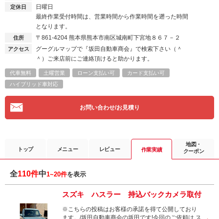
日曜日
定休日
最終作業受付時間は、営業時間から作業時間を遡った時間
となります。
〒861-4204
熊本県熊本市南区城南町下宮地８６７－２
住所
グーグルマップで『坂田自動車商会』で検索下さい（＾
アクセス
＾）ご来店前にご連絡頂けると助かります。
代車無料
土曜営業
ローン支払い可
カード支払い可
ハイブリッド車対応
お問い合わせ/お見積り
地図・
トップ
メニュー
レビュー
作業実績
クーポン
全
110件
中
1~20件
を表示
スズキ ハスラー 持込バックカメラ取付
※こちらの投稿はお客様の承諾を得て公開しており
ます。/坂田自動車商会の坂田です!今回のご依頼は ス