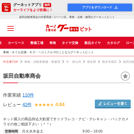
グーネットアプリ
無料
アプリをダウンロード
カーライフをより快適に！
坂田自動車商会の作業実績！1ページ目。車検・点検・修理のグーネットピット
取
カーリース
整備工場
車検
タイヤ交換
新品タイヤ
カタログ
ロー
車検・オイル交換・キズ・ヘコミクルマのことならグーネットピット
中古車TOP
車検・自動車整備・車修理
中・南九州
熊本県
熊本市南区
坂田自
坂田自動車商会
作業実績
110件
レビュー
42件
4.84
ネット購入の商品持込大歓迎です☆ドラレコ・ナビ・テレキャン・バックカメ
ラその他ご相談下さい（＾＾♪
月火水木金土
9:00～18:00
営業時間