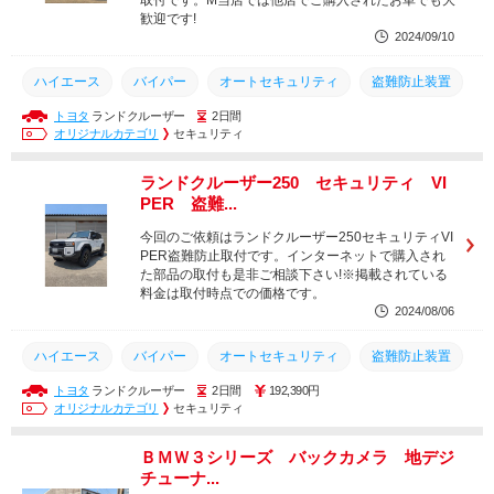
取付です。M当店では他店でご購入されたお車でも大
歓迎です!
2024/09/10
ハイエース
バイパー
オートセキュリティ
盗難防止装置
トヨタ
ランドクルーザー
2日間
坂田自動車商会
ドラレコ
出張作業
加藤電機
7301V
オリジナルカテゴリ
セキュリティ
ホーネット
ランクル250
プラド
レクサス
HONET
ランドクルーザー250 セキュリティ VI
アルファード
ヴェルファイア
ランクル
ランクル300
PER 盗難...
セキュリティ
VIPER
今回のご依頼はランドクルーザー250セキュリティVI
PER盗難防止取付です。インターネットで購入され
た部品の取付も是非ご相談下さい!※掲載されている
料金は取付時点での価格です。
2024/08/06
ハイエース
バイパー
オートセキュリティ
盗難防止装置
トヨタ
ランドクルーザー
2日間
192,390円
出張作業
ドラレコ
坂田自動車商会
加藤電機
7301V
オリジナルカテゴリ
セキュリティ
ホーネット
ランクル250
ヴェルファイア
HONET
ＢＭＷ３シリーズ バックカメラ 地デジ
アルファード
レクサス
プラド
ランクル
チューナ...