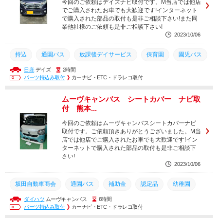
今回のご依頼はデイズナビ取付です。M当店では他店
でご購入されたお車でも大歓迎です!インターネット
放課後デイサービス
で購入された部品の取付も是非ご相談下さい!また同
業他社様のご依頼も是非ご相談下さい!
2023/10/06
持込
通園バス
放課後デイサービス
保育園
園児バス
日産
デイズ
2時間
補助金
認定品
幼稚園
置き去り
BS700
パーツ持込み取付
カーナビ・ETC・ドラレコ取付
出張作業
車内置き去り
送迎バス
BS700S
ムーヴキャンバス シートカバー ナビ取
認定こども園
加藤電機
デイサービス
付 熊本...
車内置き去り防止安全装置
車内置き去り防止システム
今回のご依頼はムーヴキャンバスシートカバーナビ
取付です。ご依頼頂きありがとうございました。M当
坂田自動車商会
店では他店でご購入されたお車でも大歓迎です!イン
ターネットで購入された部品の取付も是非ご相談下
さい!
2023/10/06
坂田自動車商会
通園バス
補助金
認定品
幼稚園
ダイハツ
ムーヴキャンバス
6時間
保育園
園児バス
車内置き去り防止システム
BS700
パーツ持込み取付
カーナビ・ETC・ドラレコ取付
認定こども園
加藤電機
出張
出張作業
置き去り