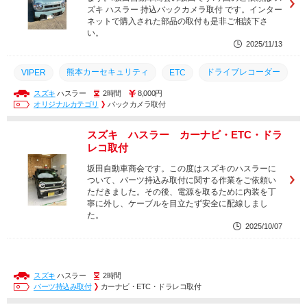
ズキ ハスラー 持込バックカメラ取付 です。インター
ネットで購入された部品の取付も是非ご相談下さ
い。
2025/11/13
熊本カーセキュリティ
ドライブレコーダー
VIPER
ETC
スズキ
ハスラー
2時間
8,000円
ドラレコ
スピーカー
持込
ナビ取付
走行中テレビ
オリジナルカテゴリ
バックカメラ取付
TVキャンセラー
テレキャン
ドラレコ取付
スズキ ハスラー カーナビ・ETC・ドラ
フリップダウン
城南町
出張作業
出張
BS700S
レコ取付
熊本市南区
持ち込み
坂田自動車商会
坂田自動車商会です。この度はスズキのハスラーに
ついて、パーツ持込み取付に関する作業をご依頼い
ただきました。その後、電源を取るために内装を丁
寧に外し、ケーブルを目立たず安全に配線しまし
た。
2025/10/07
スズキ
ハスラー
2時間
パーツ持込み取付
カーナビ・ETC・ドラレコ取付