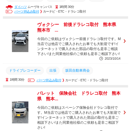
ダイハツ
ムーヴキャンバス
1時間 30分
出張作業
置き去り
認定品
幼稚園
BS700
パーツ持込み取付
カーナビ・ETC・ドラレコ取付
車内置き去り
認定こども園
加藤電機
BS700S
ヴォクシー 前後ドラレコ取付 熊本県
車内置き去り防止システム
車内置き去り防止安全装置
熊本市 ...
デイサービス
送迎バス
坂田自動車商会
出張
今回のご依頼はヴォクシー前後ドラレコ取付です。M
当店では他店でご購入されたお車でも大歓迎です!イ
ドライブレコーダー
ンターネットで購入された部品の取付も是非ご相談
下さい!また同業他社様のご依頼も是非ご相談下さい!
2023/10/14
ドライブレコーダー
出張
坂田自動車商会
1時間 30分
車内置き去り防止安全装置
パーツ持込み取付
デイサービス
カーナビ・ETC・ドラレコ取付
送迎バス
車内置き去り防止システム
加藤電機
認定こども園
パレット 保険会社 ドラレコ取付 熊本
県 熊本...
車内置き去り
認定品
幼稚園
BS700S
BS700
今回のご依頼はスペーシア保険会社ドラレコ取付で
置き去り
出張作業
補助金
園児バス
保育園
す。M当店では他店でご購入されたお車でも大歓迎で
す!インターネットで購入された部品の取付も是非ご
放課後デイサービス
相談下さい!また同業他社様のご依頼も是非ご相談下
さい!