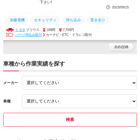
下さい!
2023/09/15
加藤電機
セキュリティ
持ち込み
置き去り
トヨタ
プリウス
1時間
7,700円
車内置き去り防止安全装置
ホーネット
送迎バス
パーツ持込み取付
カーナビ・ETC・ドラレコ取付
車内置き去り
BS700S
VIPER
7301V
フリップダウン
持込
出張
出張作業
城南町
熊本市
ドラレコ取付
ドライブレコーダー
ドラレコ
車種から作業実績を探す
メーカー
車種