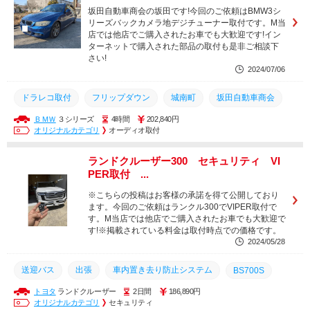
ランクル300
セキュリティ
VIPER
坂田自動車商会の坂田です!今回のご依頼はBMW3シ
リーズバックカメラ地デジチューナー取付です。M当
店では他店でご購入されたお車でも大歓迎です!イン
ターネットで購入された部品の取付も是非ご相談下
さい!
2024/07/06
ドラレコ取付
フリップダウン
城南町
坂田自動車商会
ＢＭＷ
３シリーズ
4時間
202,840円
ドラレコ
ドライブレコーダー
出張作業
7301V
オリジナルカテゴリ
オーディオ取付
ランクル250
ホーネット
加藤電機
HONET
ランドクルーザー300 セキュリティ VI
ヴェルファイア
アルファード
レクサス
プラド
PER取付 ...
ランクル
ランクル300
セキュリティ
VIPER
※こちらの投稿はお客様の承諾を得て公開しており
ます。今回のご依頼はランクル300でVIPER取付で
す。M当店では他店でご購入されたお車でも大歓迎で
す!※掲載されている料金は取付時点での価格です。
2024/05/28
送迎バス
出張
車内置き去り防止システム
BS700S
トヨタ
ランドクルーザー
2日間
186,890円
車内置き去り防止安全装置
出張作業
ホーネット
HONET
オリジナルカテゴリ
セキュリティ