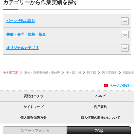
カテゴリーから作業実績を探す
パーツ持込み取付
整備・修理・塗装・板金
オリジナルカテゴリ
中古車TOP
車検・自動車整備・車修理
中・南九州
熊本県
熊本市南区
坂田自
ページの先頭へ
質問はコチラ
ヘルプ
サイトマップ
利用規約
個人情報保護方針
個人情報の取扱いについて
スマートフォン版
PC版