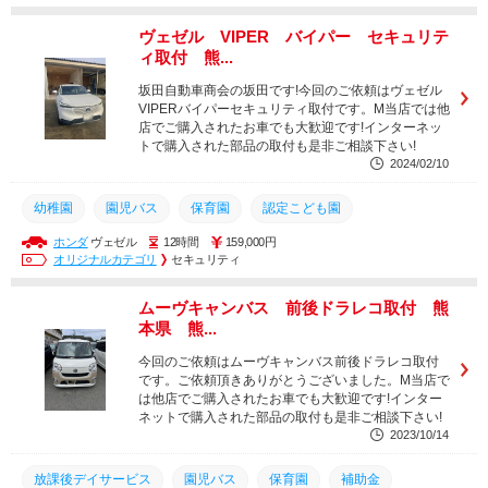
加藤電機
オートセキュリティ
ヴェルファイア
ヴェゼル VIPER バイパー セキュリテ
アルファード
レクサス
プラド
ランクル
ィ取付 熊...
ランクル300
ヴァイパー
バイパー
セキュリティ
坂田自動車商会の坂田です!今回のご依頼はヴェゼル
VIPERバイパーセキュリティ取付です。M当店では他
VIPER
店でご購入されたお車でも大歓迎です!インターネッ
トで購入された部品の取付も是非ご相談下さい!
2024/02/10
幼稚園
園児バス
保育園
認定こども園
ホンダ
ヴェゼル
12時間
159,000円
車内置き去り防止システム
加藤電機
出張作業
オリジナルカテゴリ
セキュリティ
車内置き去り
送迎バス
出張
置き去り
BS700S
ムーヴキャンバス 前後ドラレコ取付 熊
車内置き去り防止安全装置
デイサービス
放課後デイサービス
本県 熊...
バイパー
ヴァイパー
セキュリティ
7301V
VIPER
今回のご依頼はムーヴキャンバス前後ドラレコ取付
です。ご依頼頂きありがとうございました。M当店で
は他店でご購入されたお車でも大歓迎です!インター
ネットで購入された部品の取付も是非ご相談下さい!
2023/10/14
放課後デイサービス
園児バス
保育園
補助金