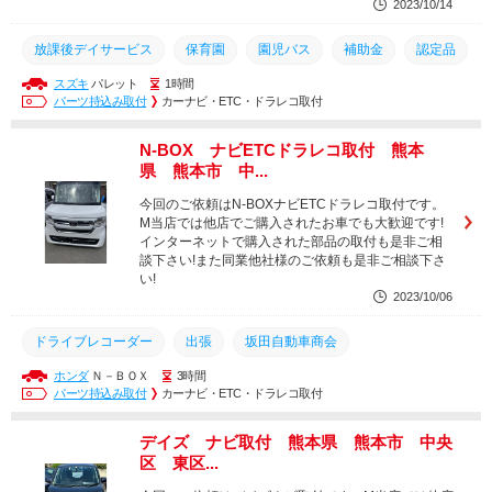
2023/10/14
放課後デイサービス
保育園
園児バス
補助金
認定品
スズキ
パレット
1時間
幼稚園
置き去り
出張作業
BS700
BS700S
パーツ持込み取付
カーナビ・ETC・ドラレコ取付
車内置き去り
認定こども園
加藤電機
デイサービス
N-BOX ナビETCドラレコ取付 熊本
送迎バス
車内置き去り防止システム
県 熊本市 中...
車内置き去り防止安全装置
坂田自動車商会
出張
今回のご依頼はN-BOXナビETCドラレコ取付です。
M当店では他店でご購入されたお車でも大歓迎です!
ドライブレコーダー
インターネットで購入された部品の取付も是非ご相
談下さい!また同業他社様のご依頼も是非ご相談下さ
い!
2023/10/06
ドライブレコーダー
出張
坂田自動車商会
ホンダ
Ｎ－ＢＯＸ
3時間
車内置き去り防止システム
車内置き去り防止安全装置
パーツ持込み取付
カーナビ・ETC・ドラレコ取付
送迎バス
認定こども園
加藤電機
デイサービス
デイズ ナビ取付 熊本県 熊本市 中央
車内置き去り
出張作業
置き去り
園児バス
BS700S
区 東区...
補助金
認定品
幼稚園
保育園
BS700