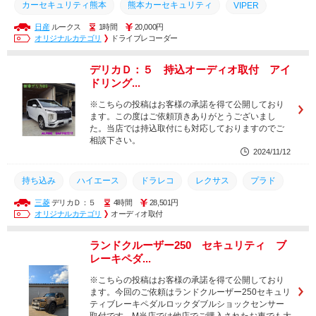
カーセキュリティ熊本
熊本カーセキュリティ
VIPER
日産
ルークス
1時間
20,000円
ランクル250
ホーネット
ランクル300
坂田自動車商会
オリジナルカテゴリ
ドライブレコーダー
盗難防止装置
ランクル
ヴェルファイア
アルファード
デリカＤ：５ 持込オーディオ取付 アイ
バイパー
カーセキュリティ専門店
レクサス
HONET
ドリング...
プラド
熊本市南区
ドラレコ
ハイエース
持ち込み
※こちらの投稿はお客様の承諾を得て公開しており
ます。この度はご依頼頂きありがとうございまし
た。当店では持込取付にも対応しておりますのでご
相談下さい。
2024/11/12
持ち込み
ハイエース
ドラレコ
レクサス
プラド
三菱
デリカＤ：５
4時間
28,501円
熊本市南区
カーセキュリティ専門店
バイパー
HONET
オリジナルカテゴリ
オーディオ取付
ランクル
ヴェルファイア
アルファード
盗難防止装置
ランドクルーザー250 セキュリティ ブ
坂田自動車商会
ランクル300
ランクル250
セキュリティ
レーキペダ...
ホーネット
熊本カーセキュリティ
VIPER
※こちらの投稿はお客様の承諾を得て公開しており
ます。今回のご依頼はランドクルーザー250セキュリ
ティブレーキペダルロックダブルショックセンサー