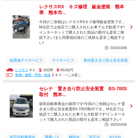
レクサスRX キズ修理 鈑金塗装 熊本
送迎バス
車内置き去り
BS700S
県 熊本市...
車内置き去り防止安全装置
デイサービス
放課後デイサービス
今回のご依頼はレクサスRXキズ修理鈑金塗装です。
M当店では他店でご購入されたお車でも大歓迎です!
インターネットで購入された部品の取付も是非ご相
談下さい!また同業他社様のご依頼も是非ご相談下さ
い!
2023/10/06
放課後デイサービス
デイサービス
車内置き去り防止安全装置
レクサス
ＲＸ
10日間
89,001円
置き去り
送迎バス
車内置き去り
出張作業
BS700S
整備・修理・塗装・板金
キズ・へこみ直し
出張
加藤電機
車内置き去り防止システム
幼稚園
セレナ 置き去り防止安全装置 BS-700S
園児バス
保育園
認定こども園
認定品
BS700
取付 熊本...
補助金
通園バス
坂田自動車商会
坂田自動車商会の坂田です!今回のご依頼はセレナ置
き去り防止安全装置BS-700S取付です。M当店では
他店でご購入されたお車でも大歓迎です!インターネ
ットで購入された部品の取付も是非ご相談下さい!
2023/10/06
坂田自動車商会
通園バス
補助金
認定品
BS700