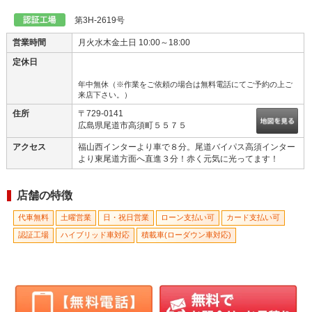
尾道市の『カープランニング広島』です！お気軽にお寄りください...
第3H-2619号
営業時間
月火水木金土日 10:00～18:00
定休日
年中無休（※作業をご依頼の場合は無料電話にてご予約の上ご
来店下さい。）
住所
〒729-0141
広島県尾道市高須町５５７５
アクセス
福山西インターより車で８分。尾道バイパス高須インター
より東尾道方面へ直進３分！赤く元気に光ってます！
店舗の特徴
代車無料
土曜営業
日・祝日営業
ローン支払い可
カード支払い可
認証工場
ハイブリッド車対応
積載車(ローダウン車対応)