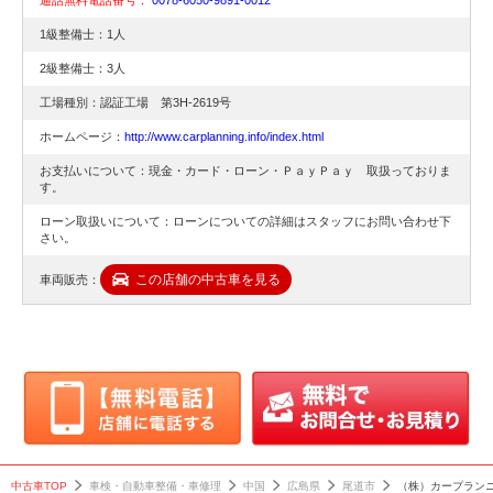
1級整備士：1人
2級整備士：3人
工場種別：認証工場 第3H-2619号
ホームページ：
http://www.carplanning.info/index.html
お支払いについて：現金・カード・ローン・ＰａｙＰａｙ 取扱っておりま
す。
ローン取扱いについて：ローンについての詳細はスタッフにお問い合わせ下
さい。
この店舗の中古車を見る
車両販売：
中古車TOP
車検・自動車整備・車修理
中国
広島県
尾道市
（株）カープラン