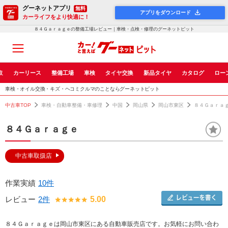
グーネットアプリ
無料
アプリをダウンロード
カーライフをより快適に！
８４Ｇａｒａｇｅの整備工場レビュー｜車検・点検・修理のグーネットピット
取
カーリース
整備工場
車検
タイヤ交換
新品タイヤ
カタログ
ロー
車検・オイル交換・キズ・ヘコミクルマのことならグーネットピット
中古車TOP
車検・自動車整備・車修理
中国
岡山県
岡山市東区
８４Ｇａｒａ
８４Ｇａｒａｇｅ
中古車取扱店
作業実績
10件
レビュー
2件
5.00
８４Ｇａｒａｇｅは岡山市東区にある自動車販売店です。お気軽にお問い合わ