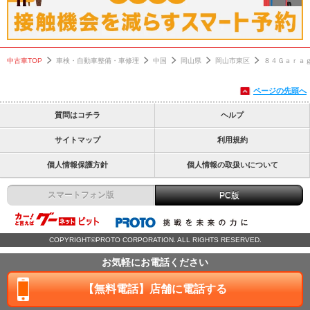
中古車TOP
車検・自動車整備・車修理
中国
岡山県
岡山市東区
８４Ｇａｒａ
ページの先頭へ
質問はコチラ
ヘルプ
サイトマップ
利用規約
個人情報保護方針
個人情報の取扱いについて
スマートフォン版
PC版
COPYRIGHT©PROTO CORPORATION. ALL RIGHTS RESERVED.
お気軽にお電話ください
【無料電話】店舗に電話する