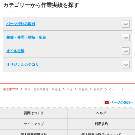
カテゴリーから作業実績を探す
パーツ持込み取付
整備・修理・塗装・板金
オイル交換
オリジナルカテゴリ
中古車TOP
車検・自動車整備・車修理
中国
島根県
松江市
Ｃａｒ Ｓｈｏｐ
ページの先頭へ
質問はコチラ
ヘルプ
サイトマップ
利用規約
個人情報保護方針
個人情報の取扱いについて