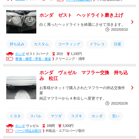
ホンダ ゼスト ヘッドライト磨き上げ
白く濁ったヘッドライトを綺麗にさせて頂きます。
2022/03/10
持ち込み
カスタム
コーティング
ドラレコ
日産
ホンダ
ゼストスパーク
20分
1,100円
ナビゲーション
スバル
マツダ
ホンダ
TOYOTA
整備・修理・塗装・板金
クリーニング・清掃
ダイハツ
軽自動車
スズキ
ドライブレコーダー
ホンダ ヴェゼル マフラー交換 持ち込
タイヤ交換
オイル交換
メンテナンス
安い
持込
み 松江
お客様がネットで購入されたマフラーの持込交換作
業
純正マフラーから４本出しへ変更です。
2022/02/26
トヨタ
スバル
マツダ
スズキ
ホンダ
安い
ホンダ
ヴェゼル
1時間
3,300円
持込
持ち込み
取り付け
取付
交換
パーツ持込み取付
外装品・エアロパーツ取付