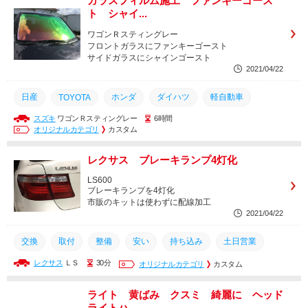
ガラスフィルム施工 ファンキーゴース
ト シャイ...
土日営業
カスタム
安い
取付
取り付け
交換
ワゴンＲスティングレー
フロントガラスにファンキーゴースト
サイドガラスにシャインゴースト
2021/04/22
日産
ホンダ
ダイハツ
軽自動車
TOYOTA
スズキ
ワゴンＲスティングレー
6時間
スズキ
人気車種
安い
ドレスアップ
カスタム
オリジナルカテゴリ
カスタム
持込
持ち込み
土日営業
レクサス ブレーキランプ4灯化
LS600
ブレーキランプを4灯化
市販のキットは使わずに配線加工
2021/04/22
交換
取付
整備
安い
持ち込み
土日営業
レクサス
ＬＳ
30分
持込
配線加工
ドレスアップ
オリジナルカテゴリ
カスタム
カスタム
4灯化
テールランプ
レクサス
トヨタ
ライト 黄ばみ クスミ 綺麗に ヘッド
ライトハ...