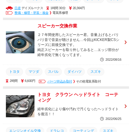
日産
デイズルークス
1時間 30分
20,364円
軽自動車
スズキ
メンテナンス
安い
持込
整備・修理・塗装・板金
電装系修理
持ち込み
土日営業
トヨタ
取り付け
取付
整備
スピーカー交換作業
修理
交換
２７年間使用したスピーカー君。音量上げるとバリ
バリ音で音楽が聴けません…今回はKICKER製CSシ
リーズに前後交換です。
純正スピーカーを取り外してみると…エッジ部分が
経年劣化で無くなってます。
2022/08/16
トヨタ
マツダ
スバル
ダイハツ
スズキ
2時間
6,600円
ホンダ
パーツ持込み取付
日産
安い
その他電装系取付
持込
土日営業
TOYOTA
取付
取り付け
交換
トヨタ クラウン ヘッドライト コーテ
ィング
経年劣化により傷や汚れで汚くなったヘッドライト
を復活！！
2022/06/25
エンジンオイル交換
ドラレコ
コーティング
スズキ