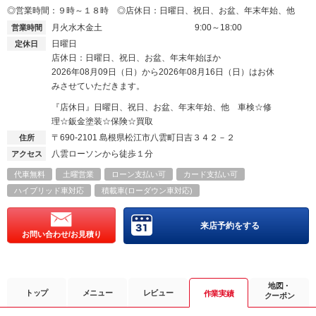
◎営業時間：９時～１８時 ◎店休日：日曜日、祝日、お盆、年末年始、他
月火水木金土
9:00～18:00
営業時間
日曜日
定休日
店休日：日曜日、祝日、お盆、年末年始ほか
2026年08月09日（日）から2026年08月16日（日）はお休
みさせていただきます。
『店休日』日曜日、祝日、お盆、年末年始、他 車検☆修
理☆鈑金塗装☆保険☆買取
〒690-2101
島根県松江市八雲町日吉３４２－２
住所
八雲ローソンから徒歩１分
アクセス
代車無料
土曜営業
ローン支払い可
カード支払い可
ハイブリッド車対応
積載車(ローダウン車対応)
来店予約をする
お問い合わせ/お見積り
地図・
トップ
メニュー
レビュー
作業実績
クーポン