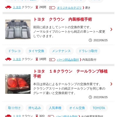
トヨタ
クラウン
2時間
カスタム
ドライブレコーダー
オリジナルカテゴリ
オイル交換
磨き
メンテナンス
人気車種
タイヤ交換
安い
持込
持ち込み
トヨタ クラウン 内装移植手術
トヨタ
オイル
取り付け
取付
整備
修理
前回に続きましてシートの交換作業です。
ノーマルタイプのシートから純正の革シートへ変更
交換
していきます。
2022/06/25
ドラレコ
タイヤ交換
メンテナンス
ドラレコ取付
トヨタ
クラウン
1時間
ヘッドライト
磨き
パーツ持込み取付
軽自動車
内装品取付
カスタム
TOYOTA
オイル交換
安い
持込
持ち込み
トヨタ
トヨタ １８クラウン テールランプ移植
手術
取り付け
取付
整備
修理
交換
本日は持込によるテールランプの交換作業です。
クラウンアスリートの純正テールランプを同じ車の
グレード違いと交換依頼です。
2022/06/25
取り付け
持ち込み
人気車種
オイル交換
TOYOTA
トヨタ
クラウン
30分
カスタム
持込
トヨタ
パーツ持込み取付
取付
交換
その他電装系取付