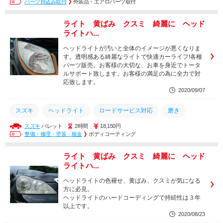
パーツ持込み取付
外装品・エアロパーツ取付
エンジンオイル交換
ドライブレコーダー
コーティング
ライト 黄ばみ クスミ 綺麗に ヘッド
輸入車
ドラレコ
安い
持込
持ち込み
土日営業
ライトハ...
取り付け
取付
整備
交換
ヘッドライトが汚いと全体のイメージが悪くなりま
す。透明感ある綺麗なライトで快適カーライフ!各種
パーツ販売。お客様の大切な、お車を身近でトータ
ルサポート致します。お客様の満足の為に全力で対
応致します。
2020/09/07
スズキ
ヘッドライト
ロードサービス対応
磨き
スズキ
パレット
2時間
18,150円
ドラレコ取付
エンジンオイル
ナビゲーション
ETC
整備・修理・塗装・板金
ボディコーティング
ドライブレコーダー
軽自動車
カスタム
ライト 黄ばみ クスミ 綺麗に ヘッド
エンジンオイル交換
ドラレコ
コーティング
オイル交換
ライトハ...
タイヤ交換
安い
持込
持ち込み
土日営業
ヘッドライトの色褪せ、黄ばみ、クスミが気になる
方に必見。
ヘッドライトのハードコーディングで持続性は３年
以上です。
2020/08/23