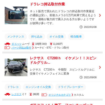
ドラレコ持込取付作業
ネット販売で買われたドラレコの持込取付作業最近
の通販は安い。前後カメラが1万円未満で買えるよう
です。価格が魅力的で購入される方が多いようです
が故障が多いです。
2022/01/08
メンテナンス
持ち込み
オイル交換
軽自動車
ダイハツ
ムーヴ
1時間 30分
11,000円
カスタム
ドライブレコーダー
ドラレコ
安い
持込
パーツ持込み取付
カーナビ・ETC・ドラレコ取付
土日営業
取付
取り付け
レクサス CT200ｈ イケメン！！スピン
ドルグリル...
レクサス CT200ｈ 中期型 スピンドルグリルに
交換でイケメンフェイスに変身
2021/09/08
ドラレコ
エンジンオイル交換
ドライブレコーダー
レクサス
ＣＴ
2時間
ドラレコ取付
エンジンオイル
オリジナルカテゴリ
オイル交換
カスタム
タイヤ交換
人気車種
持ち込み
CT200ｈ
レクサス
持込