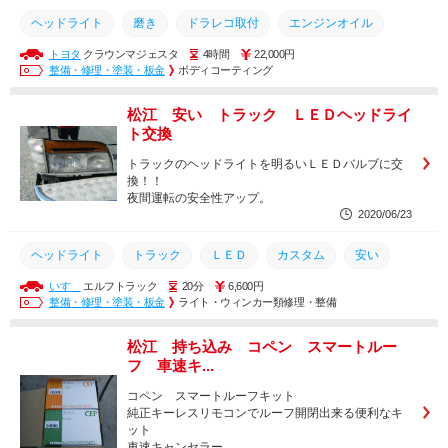
ヘッドライト
磨き
ドラレコ取付
エンジンオイル
トヨタ
クラウンマジェスタ
4時間
22,000円
ナビゲーション
日産
カスタム
ETC
TOYOTA
整備・修理・塗装・板金
ボディコーティング
ホンダ
ダイハツ
ドライブレコーダー
軽自動車
松江 安い トラック ＬＥＤヘッドライ
コーティング
ドラレコ
オイル交換
安い
持ち込み
ト交換
持込
土日営業
トラックのヘッドライトを明るいＬＥＤバルブに交
換！！
夜間運転の安全性アップ。
2020/06/23
ヘッドライト
トラック
ＬＥＤ
カスタム
安い
いすゞ
エルフトラック
20分
6,600円
持込
土日営業
取付
整備
交換
整備・修理・塗装・板金
ライト・ウィンカー類修理・整備
松江 持ち込み コペン スマートルー
フ 車速キ...
コペン スマートルーフキット
純正キーレスリモコンでルーフ開閉出来る便利なキ
ット
車速キャンセラー