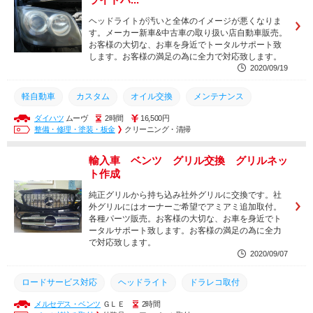
ヘッドライトが汚いと全体のイメージが悪くなりま
す。メーカー新車&中古車の取り扱い店自動車販売。
お客様の大切な、お車を身近でトータルサポート致
します。お客様の満足の為に全力で対応致します。
2020/09/19
軽自動車
カスタム
オイル交換
メンテナンス
ダイハツ
ムーヴ
2時間
16,500円
ヘッドライト
ドラレコ取付
エアコン
ナビゲーション
整備・修理・塗装・板金
クリーニング・清掃
ドライブレコーダー
コーティング
エンジンオイル交換
輸入車 ベンツ グリル交換 グリルネッ
ドラレコ
塗装
安い
持込
持ち込み
取付
ト作成
整備
交換
純正グリルから持ち込み社外グリルに交換です。社
外グリルにはオーナーご希望でアミアミ追加取付。
各種パーツ販売。お客様の大切な、お車を身近でト
ータルサポート致します。お客様の満足の為に全力
で対応致します。
2020/09/07
ロードサービス対応
ヘッドライト
ドラレコ取付
メルセデス・ベンツ
ＧＬＥ
2時間
エンジンオイル
ナビゲーション
ETC