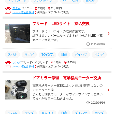
マットガード
デジタルミラー
パーツ取付
松江市
スズキ
ジムニー
2時間
20,900円
ジムニー
マフラー
スズキ
カスタム
安い
持込
パーツ持込み取付
外装品・エアロパーツ取付
持ち込み
取り付け
取付
交換
フリード LEDライト 持込交換
フリードにLEDライトの取付作業です。
純正は黒いカバーになってますが社外品をLED内蔵
カバーに変更です。
2022/08/16
スバル
マツダ
日産
ダイハツ
ホンダ
TOYOTA
ホンダ
フリードハイブリッド
1時間
5,500円
軽自動車
スズキ
カスタム
メンテナンス
安い
パーツ持込み取付
外装品・エアロパーツ取付
持込
持ち込み
土日営業
トヨタ
取り付け
取付
ドアミラー修理 電動格納モーター交換
整備
修理
交換
電動格納モーター破損により片側だげ開閉しないの
でモーター交換
よくある症状でモーターがウィンウィンずっど動い
てますがミラーは動きません。
2022/08/16
スバル
マツダ
日産
ダイハツ
ホンダ
TOYOTA