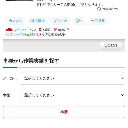
走行中でもルーフの開閉が可能となります。
2020/06/23
カスタム
軽自動車
ダイハツ
安い
土日営業
ダイハツ
コペン
3時間
16,500円
持ち込み
持込
整備
交換
取り付け
パーツ持込み取付
その他電装系取付
車種から作業実績を探す
メーカー
車種