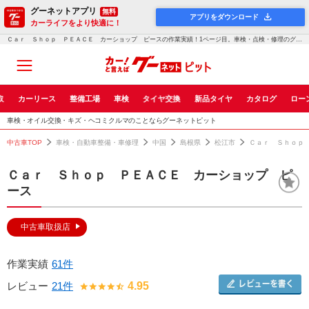
グーネットアプリ
無料
アプリをダウンロード
カーライフをより快適に！
Ｃａｒ Ｓｈｏｐ ＰＥＡＣＥ カーショップ ピースの作業実績！1ページ目。車検・点検・修理のグーネットピット
取
カーリース
整備工場
車検
タイヤ交換
新品タイヤ
カタログ
ロー
車検・オイル交換・キズ・ヘコミクルマのことならグーネットピット
中古車TOP
車検・自動車整備・車修理
中国
島根県
松江市
Ｃａｒ Ｓｈｏｐ
Ｃａｒ Ｓｈｏｐ ＰＥＡＣＥ カーショップ ピ
ース
中古車取扱店
作業実績
61件
レビュー
21件
4.95