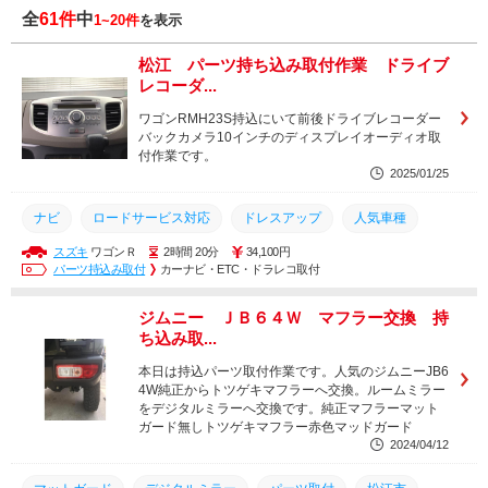
全
61件
中
1~20件
を表示
松江 パーツ持ち込み取付作業 ドライブ
レコーダ...
ワゴンRMH23S持込にいて前後ドライブレコーダー
バックカメラ10インチのディスプレイオーディオ取
付作業です。
2025/01/25
ナビ
ロードサービス対応
ドレスアップ
人気車種
スズキ
ワゴンＲ
2時間 20分
34,100円
メンテナンス
スズキ
カスタム
ナビゲーション
パーツ持込み取付
カーナビ・ETC・ドラレコ取付
ドライブレコーダー
ドラレコ
ドラレコ取付
パーツ取付
ジムニー ＪＢ６４Ｗ マフラー交換 持
松江市
安い
持込
持ち込み
取り付け
取付
ち込み取...
交換
本日は持込パーツ取付作業です。人気のジムニーJB6
4W純正からトツゲキマフラーへ交換。ルームミラー
をデジタルミラーへ交換です。純正マフラーマット
ガード無しトツゲキマフラー赤色マッドガード
2024/04/12