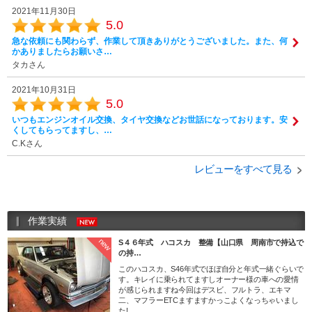
2021年11月30日
5.0
急な依頼にも関わらず、作業して頂きありがとうございました。また、何
かありましたらお願いさ…
タカさん
2021年10月31日
5.0
いつもエンジンオイル交換、タイヤ交換などお世話になっております。安
くしてもらってますし、…
C.Kさん
レビューをすべて見る
作業実績
new
S４６年式 ハコスカ 整備【山口県 周南市で持込で
の持…
このハコスカ、S46年式でほぼ自分と年式一緒ぐらいで
す。キレイに乗られてますしオーナー様の車への愛情
が感じられますね今回はデスビ、フルトラ、エキマ
二、マフラーETCますますかっこよくなっちゃいまし
た!