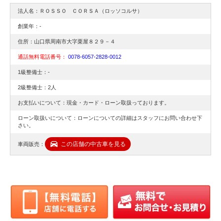
防府市
防府市
オイル
法人名：ＲＯＳＳＯ ＣＯＲＳＡ（ロッソコルサ）
ドラレコ
交換
下松市
創業年：-
交換
周南市
パーツ交換
住所：山口県周南市大字栗屋８２９－４
通話無料電話番号：
0078-6057-2828-0012
山口県
ドライブレコーダー
国産車
1級整備士：-
周南市
山口県
オイル漏れ
2級整備士：2人
修理
ドラレコ
ドラレコ
お支払いについて：現金・カード・ローン取扱っております。
取付
修理
山口県
ローン取扱いについて：ローンについての詳細はスタッフにお問い合わせ下
さい。
オイル
取付
周南市
下松市
この店舗の中古車を見る
国産車
修理
車両販売：
パーツ交換
オイル漏れ
取付
オイル漏れ
パーツ交換
交換
国産車
タイヤ
輸入車
メンテナンス
整備
ＥＴＣ