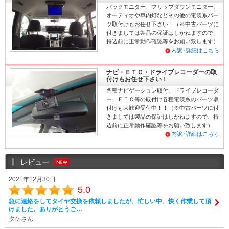
バックモニター、フリップダウンモニター、
オーディオや車内灯などその他の電装系パー
ツ取付けもお任せ下さい！（※中古パーツに
付きましては製品の保証はしかねますので、
持込前に正常動作確認等をお願い致します）
内訳･詳細はこちら
ナビ・ＥＴＣ・ドライブレコーダーの取
付けもお任せ下さい！
各種ナビゲーション取付、ドライブレコーダ
ー、ＥＴＣ等の取付け各種電装系のパーツ取
付けも大歓迎受付中！！（※中古パーツに付
きましては製品の保証はしかねますので、持
込前に正常動作確認等をお願い致します）
内訳･詳細はこちら
レビュー
2021年12月30日
5.0
急に連絡をしてタイヤ交換を依頼しましたが、忙しい中、快く作業して頂
けました。ありがとうご…
タケさん