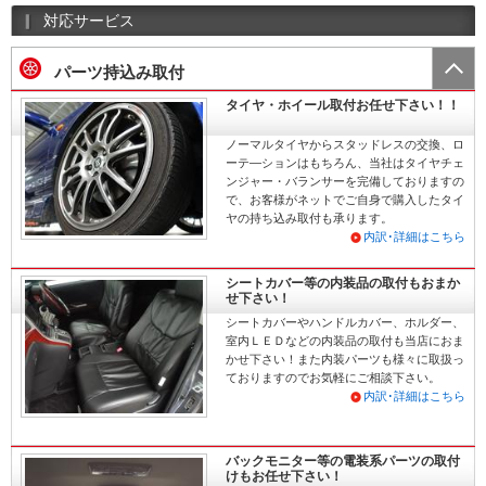
対応サービス
パーツ持込み取付
タイヤ・ホイール取付お任せ下さい！！
ノーマルタイヤからスタッドレスの交換、ロ
ーテ―ションはもちろん、当社はタイヤチェ
ンジャー・バランサーを完備しておりますの
で、お客様がネットでご自身で購入したタイ
ヤの持ち込み取付も承ります。
内訳･詳細はこちら
シートカバー等の内装品の取付もおまか
せ下さい！
シートカバーやハンドルカバー、ホルダー、
室内ＬＥＤなどの内装品の取付も当店におま
かせ下さい！また内装パーツも様々に取扱っ
ておりますのでお気軽にご相談下さい。
内訳･詳細はこちら
バックモニター等の電装系パーツの取付
けもお任せ下さい！