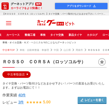
グーネットアプリ
無料
アプリをダウンロード
カーライフをより快適に！
【ＲＯＳＳＯ ＣＯＲＳＡ（ロッソコルサ）】タイヤ交換・パーツ取付けなどおまかせ下さい！パーツの直送もお受けいたします。まず...！グーネットピット
取
カーリース
整備工場
車検
タイヤ交換
新品タイヤ
カタログ
ロー
車検・オイル交換・キズ・ヘコミクルマのことならグーネットピット
中古車TOP
車検・自動車整備・車修理
中国
山口県
周南市
ＲＯＳＳＯ ＣＯ
ＲＯＳＳＯ ＣＯＲＳＡ（ロッソコルサ）
中古車取扱店
タイヤ交換・パーツ取付けなどおまかせ下さい！パーツの直送もお受けいたし
ます。まずはお電話にて！！
作業実績
40件
3件
5.00
レビュー