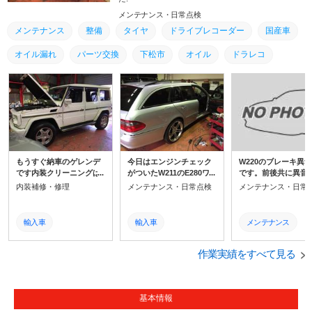
メンテナンス・日常点検
メンテナンス
整備
タイヤ
ドライブレコーダー
国産車
オイル漏れ
パーツ交換
下松市
オイル
ドラレコ
交換
山口県
周南市
修理
取付
防府市
山口市
ナビ
ＥＴＣ
輸入車
もうすぐ納車のゲレンデ
今日はエンジンチェック
W220のブレーキ異
です内装クリーニングは
がついたW211のE280ワ
です。前後共に異音
終わったんでこれから外
ゴンの修理です。 DASで
ています分解、診断
内装補修・修理
メンテナンス・日常点検
メンテナンス・日常
装コーティングかけてい
診断、O2センサー不良で
ところフロントはパ
きます。
交換しました。 修理完
の鳴き止め板が原因
了！ ありがとうございま
た。リアはシリンダ
輸入車
輸入車
メンテナンス
した！！
戻りが悪く異音が発
ていたみたいです。
ＥＴＣ
ＥＴＣ
整備
がとうございます。
作業実績をすべて見る
ナビ
ナビ
タイヤ
山口市
山口市
ドライブレコーダー
基本情報