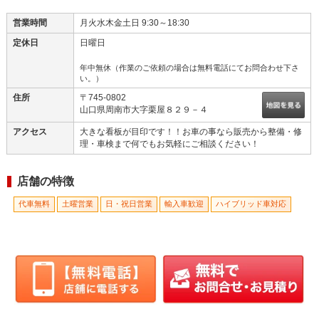
営業時間
月火水木金土日 9:30～18:30
定休日
日曜日
年中無休（作業のご依頼の場合は無料電話にてお問合わせ下さ
い。）
住所
〒745-0802
山口県周南市大字栗屋８２９－４
アクセス
大きな看板が目印です！！お車の事なら販売から整備・修
理・車検まで何でもお気軽にご相談ください！
店舗の特徴
代車無料
土曜営業
日・祝日営業
輸入車歓迎
ハイブリッド車対応