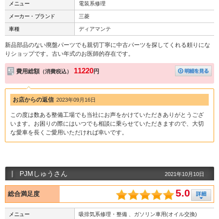
メニュー
電装系修理
メーカー・ブランド
三菱
車種
ディアマンテ
新品部品のない廃盤パーツでも親切丁寧に中古パーツを探してくれる頼りにな
りショップです。古い年式のお医師的存在です。
11220
費用総額
円
（消費税込）
お店からの返信
2023年09月16日
この度は数ある整備工場でも当社にお声をかけていただきありがとうござ
います。お困りの際にはいつでも相談に乗らせていただきますので、大切
な愛車を長くご愛用いただければ幸いです。
PJMしゅうさん
2021年10月10日
5.0
総合満足度
メニュー
吸排気系修理・整備 、ガソリン車用(オイル交換)