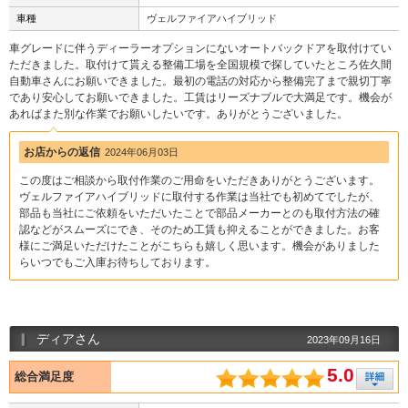
車種
ヴェルファイアハイブリッド
車グレードに伴うディーラーオプションにないオートバックドアを取付けてい
ただきました。取付けて貰える整備工場を全国規模で探していたところ佐久間
自動車さんにお願いできました。最初の電話の対応から整備完了まで親切丁寧
であり安心してお願いできました。工賃はリーズナブルで大満足です。機会が
あればまた別な作業でお願いしたいです。ありがとうございました。
お店からの返信
2024年06月03日
この度はご相談から取付作業のご用命をいただきありがとうございます。
ヴェルファイアハイブリッドに取付する作業は当社でも初めてでしたが、
部品も当社にご依頼をいただいたことで部品メーカーとのも取付方法の確
認などがスムーズにでき、そのため工賃も抑えることができました。お客
様にご満足いただけたことがこちらも嬉しく思います。機会がありました
らいつでもご入庫お待ちしております。
ディアさん
2023年09月16日
5.0
総合満足度