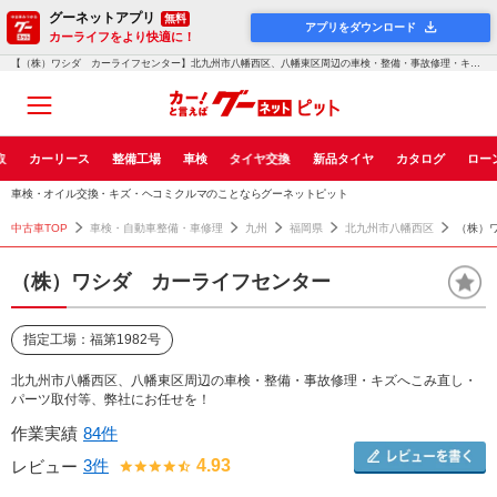
グーネットアプリ
無料
アプリをダウンロード
カーライフをより快適に！
【（株）ワシダ カーライフセンター】北九州市八幡西区、八幡東区周辺の車検・整備・事故修理・キズへこみ直し・パーツ取付...！グーネットピット
取
カーリース
整備工場
車検
タイヤ交換
新品タイヤ
カタログ
ロー
車検・オイル交換・キズ・ヘコミクルマのことならグーネットピット
中古車TOP
車検・自動車整備・車修理
九州
福岡県
北九州市八幡西区
（株）
（株）ワシダ カーライフセンター
指定工場：福第1982号
北九州市八幡西区、八幡東区周辺の車検・整備・事故修理・キズへこみ直し・
パーツ取付等、弊社にお任せを！
作業実績
84件
3件
4.93
レビュー