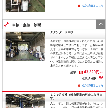
内訳･詳細はこちら
車検・点検・診断
スタンダード車検
当店では、お客様のお車それぞれに合った車
検を提案させて頂いております。お客様が違
えば、お車の乗り方もそれぞれ。２年に１度
の検査だからこそ、お車に合った車検が重要
です！まずはお気軽に当店までお問合せ下さ
い。※追加整備に関してはお客様とご相談の
上決定させて頂きます。
43,320円～
総額：
軽
56
点検項目数：
内訳･詳細はこちら
１２ヶ月点検（軽自動車の料金になりま
す）
人に１年に１回の健康診断があるように、ク
ルマにも１年に１回の健康診断が法定で定め