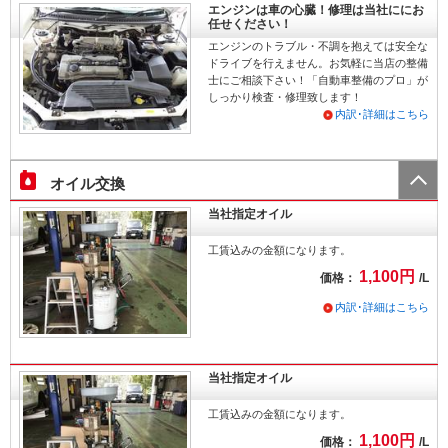
エンジンは車の心臓！修理は当社ににお
任せください！
エンジンのトラブル・不調を抱えては安全な
ドライブを行えません。お気軽に当店の整備
士にご相談下さい！「自動車整備のプロ」が
しっかり検査・修理致します！
内訳･詳細はこちら
オイル交換
当社指定オイル
工賃込みの金額になります。
1,100円
価格：
/L
内訳･詳細はこちら
当社指定オイル
工賃込みの金額になります。
1,100円
価格：
/L