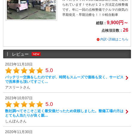
られています！それが１２ヶ月法定点検整備
です。年に一回の点検整備でクルマの病気の
早期発見・早期治療を！！※軽自動車
9,900円～
総額：
26
点検項目数：
内訳･詳細はこちら
レビュー
2023年11月10日
5.0
バッテリー交換をしたのですが、時間もスムーズで価格も安く、サービス
で洗車券も頂いてすごく…
アスリートさん
2023年10月07日
5.0
数社調べてそこそこ近く最安価だったため依頼しました。整備工場の方は
とても人当たりが良く親…
しんぽんさん
2020年11月30日