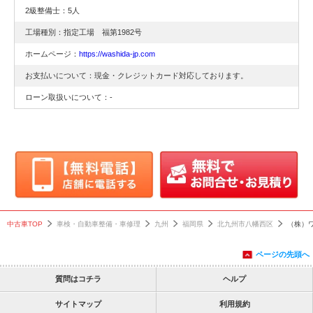
2級整備士：5人
工場種別：指定工場 福第1982号
ホームページ：
https://washida-jp.com
お支払いについて：現金・クレジットカード対応しております。
ローン取扱いについて：-
中古車TOP
車検・自動車整備・車修理
九州
福岡県
北九州市八幡西区
（株）
ページの先頭へ
質問はコチラ
ヘルプ
サイトマップ
利用規約