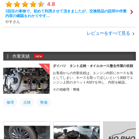
4.8
3回目の車検で、初めて利用させて頂きましたが、交換部品の説明や作業
内容の確認をわかりやす…
やすさん
レビューをすべて見る
作業実績
new
ダイハツ タント点検・オイルホース撤去作業の依頼
お客様からの作業依頼は、エンジン内部にホースを落
としてしまい、ホースを取ってほしいという依頼でエ
ンジン上部のタペットASSYを外し、内部を確認。
その他修理・整備
修理
点検
整備