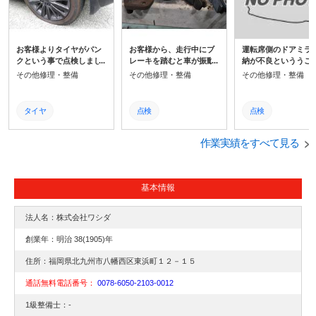
お客様よりタイヤがパン
お客様から、走行中にブ
運転席側のドアミラ
クという事で点検しまし
レーキを踏むと車が振動
納が不良といううこ
たら、 タイヤ側面が切れ
がするという点検依頼が
点検しました。ドア
その他修理・整備
その他修理・整備
その他修理・整備
ていましたので、交換見
ありましたので車輛を点
ーASSY内部のプラ
積りを行い実施致しまし
検しましたらフロントパ
クギアが不良の為、
た。
ットの残量も摩耗してい
は高額な為、リサイ
タイヤ
点検
点検
ました。作業後、走行テ
パーツで交換・取り
ストを行い車検も完了。
いたしました。
点検
交換
取付
作業実績をすべて見る
取り付け
修理
交換
交換
整備
基本情報
整備
車検
法人名：株式会社ワシダ
修理
創業年：明治 38(1905)年
住所：福岡県北九州市八幡西区東浜町１２－１５
通話無料電話番号：
0078-6050-2103-0012
1級整備士：-