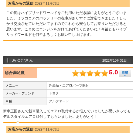
お店からの返信
2022年11月03日
この度はハイブリッドワールドをご利用いただき誠にありがとうございま
した。ミラココアのバッテリーの在庫がありすぐに対応できました！しっ
かり交換させていただいてますのでこれから安心してお乗りいただけると
思います。こまめにエンジンをかけてあげてくださいね！今後ともハイブ
リッドワールドを何卒よろしくお願い申し上げます。
あゆむさん
2022年10月31日
5.0
総合満足度
メニュー
外装品・エアロパーツ取付
メーカー・ブランド
トヨタ
車種
アルファード
新車王国さんで新車購入してエアロ取付するか悩んでいましたが思いきってモ
デルスタイルエアロ取付してもらいました。ありがとう！
お店からの返信
2022年11月03日