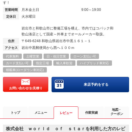
す！
月木金土日
9:00～19:00
営業時間
火水曜日
定休日
岩出市と和歌山市に整備工場を構え、市内ではコバック和
歌山湊店として国産～外車までオールメーカー取扱。
〒649-6248
和歌山県岩出市中黒１６１－１
住所
岩出中黒郵便局から西へ１００ｍ
アクセス
代車無料
土曜営業
日・祝日営業
ローン支払い可
カード支払い可
指定工場
輸入車歓迎
ハイブリッド車対応
積載車(ローダウン車対応)
来店予約をする
お問い合わせ/お見積り
地図・
トップ
メニュー
作業実績
レビュー
クーポン
株式会社 ｗｏｒｌｄ ｏｆ ｓｔａｒを利用した方のレビ