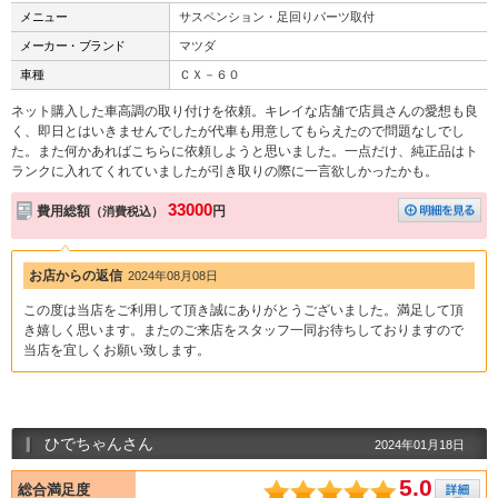
メニュー
サスペンション・足回りパーツ取付
メーカー・ブランド
マツダ
車種
ＣＸ－６０
ネット購入した車高調の取り付けを依頼。キレイな店舗で店員さんの愛想も良
く、即日とはいきませんでしたが代車も用意してもらえたので問題なしでし
た。また何かあればこちらに依頼しようと思いました。一点だけ、純正品はト
ランクに入れてくれていましたが引き取りの際に一言欲しかったかも。
33000
費用総額
円
（消費税込）
お店からの返信
2024年08月08日
この度は当店をご利用して頂き誠にありがとうございました。満足して頂
き嬉しく思います。またのご来店をスタッフ一同お待ちしておりますので
当店を宜しくお願い致します。
ひでちゃんさん
2024年01月18日
5.0
総合満足度