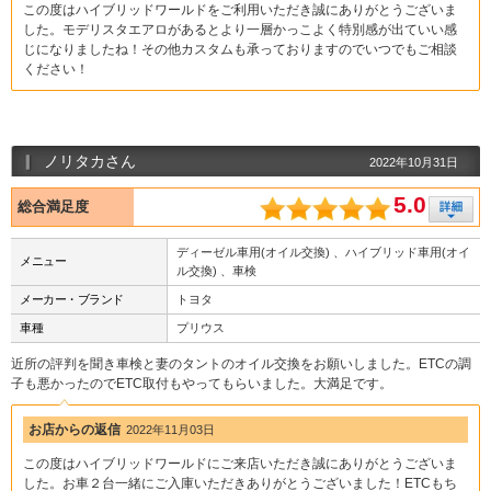
この度はハイブリッドワールドをご利用いただき誠にありがとうございま
した。モデリスタエアロがあるとより一層かっこよく特別感が出ていい感
じになりましたね！その他カスタムも承っておりますのでいつでもご相談
ください！
ノリタカさん
2022年10月31日
5.0
総合満足度
ディーゼル車用(オイル交換) 、ハイブリッド車用(オイ
メニュー
ル交換) 、車検
メーカー・ブランド
トヨタ
車種
プリウス
近所の評判を聞き車検と妻のタントのオイル交換をお願いしました。ETCの調
子も悪かったのでETC取付もやってもらいました。大満足です。
お店からの返信
2022年11月03日
この度はハイブリッドワールドにご来店いただき誠にありがとうございま
した。お車２台一緒にご入庫いただきありがとうございました！ETCもち