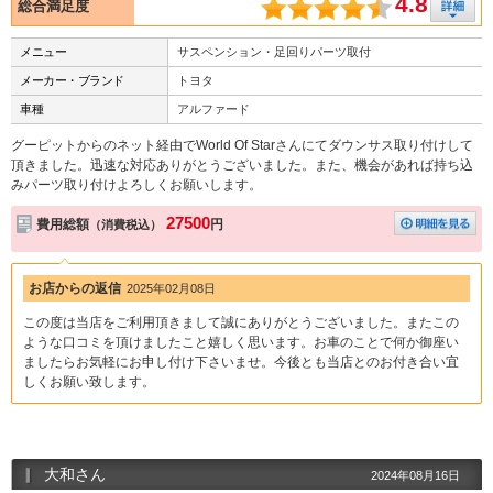
4.8
総合満足度
メニュー
サスペンション・足回りパーツ取付
メーカー・ブランド
トヨタ
車種
アルファード
グーピットからのネット経由でWorld Of Starさんにてダウンサス取り付けして
頂きました。迅速な対応ありがとうございました。また、機会があれば持ち込
みパーツ取り付けよろしくお願いします。
27500
費用総額
円
（消費税込）
お店からの返信
2025年02月08日
この度は当店をご利用頂きまして誠にありがとうございました。またこの
ような口コミを頂けましたこと嬉しく思います。お車のことで何か御座い
ましたらお気軽にお申し付け下さいませ。今後とも当店とのお付き合い宜
しくお願い致します。
大和さん
2024年08月16日