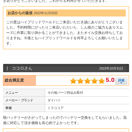
きありがとうございました。これからも利用させていただきます。
お店からの返信
2022年11月03日
この度はハイブリッドワールドにご来店いただき誠にありがとうございま
した。予約時間にぴったりご来店いただいた、しん様のご協力もありスム
ーズに作業に取り掛かることができました。またオイル交換お待ちしてお
りますね。今後ともハイブリッドワールドを何卒よろしくお願いいたしま
す。
ココロさん
2022年10月31日
5.0
総合満足度
メニュー
その他パーツ持込み取付
メーカー・ブランド
ダイハツ
車種
ミラココア
朝バッテリーがさがってしまったのでバッテリー交換をしてもらいました。迅
速に対応して頂き価格も良心的でよかったです。