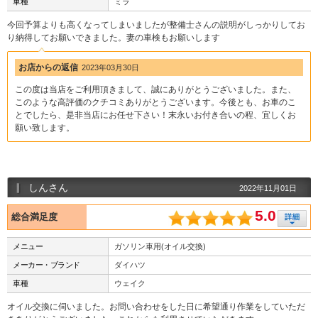
車種
ミラ
今回予算よりも高くなってしまいましたが整備士さんの説明がしっかりしてお
り納得してお願いできました。妻の車検もお願いします
お店からの返信
2023年03月30日
この度は当店をご利用頂きまして、誠にありがとうございました。また、
このような高評価のクチコミありがとうございます。今後とも、お車のこ
とでしたら、是非当店にお任せ下さい！末永いお付き合いの程、宜しくお
願い致します。
しんさん
2022年11月01日
5.0
総合満足度
メニュー
ガソリン車用(オイル交換)
メーカー・ブランド
ダイハツ
車種
ウェイク
オイル交換に伺いました。お問い合わせをした日に希望通り作業をしていただ