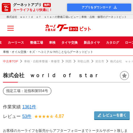
グーネットアプリ
無料
アプリをダウンロード
カーライフをより快適に！
株式会社 ｗｏｒｌｄ ｏｆ ｓｔａｒの整備工場レビュー｜車検・点検・修理のグーネットピット
取
カーリース
整備工場
車検
タイヤ交換
新品タイヤ
カタログ
ロー
車検・オイル交換・キズ・ヘコミクルマのことならグーネットピット
中古車TOP
車検・自動車整備・車修理
関西
和歌山県
岩出市
株式会社 ｗｏ
株式会社 ｗｏｒｌｄ ｏｆ ｓｔａｒ
指定工場：近指和第554号
作業実績
1361件
レビュー
53件
4.87
お客様のカーライフを販売からアフターフォローまでトータルサポート致しま