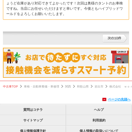
ょうど在庫があり対応できてよかったです！次回は奥様のタントのお車検
ですね。当店にお任せいただけますと幸いです。今後ともハイブリッドワ
ールドをよろしくお願いいたします。
中古車TOP
車検・自動車整備・車修理
関西
和歌山県
岩出市
株式会社 ｗｏ
ページの先頭へ
質問はコチラ
ヘルプ
サイトマップ
利用規約
個人情報保護方針
個人情報の取扱いについて