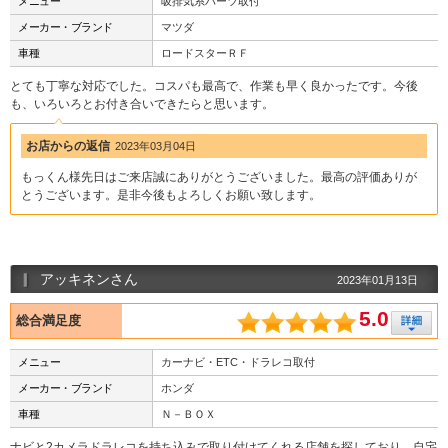
メニュー
吸排気系パーツ取付
メーカー・ブランド
マツダ
車種
ロードスターＲＦ
とても丁寧な対応でした。コスパも最高で、作業も早く良かったです。今後
も、いろいろとお付き合いできたらと思います。
お店からの返信
2023年03月04日
もっくん様先日はご来店誠にありがとうございました。最高の評価ありが
とうございます。是非今後もよろしくお願い致します。
アッキネンさん
2023年01月13日
5.0
総合満足度
メニュー
カーナビ・ETC・ドラレコ取付
メーカー・ブランド
ホンダ
車種
Ｎ－ＢＯＸ
ナビと2カメラドラレコを持ち込みで取り付けてくれる店舗を探しており、自宅