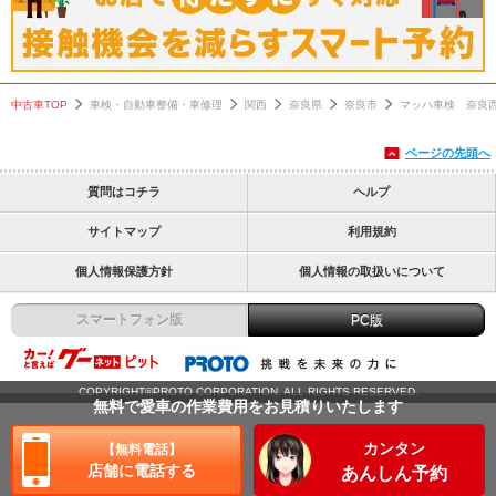
中古車TOP
車検・自動車整備・車修理
関西
奈良県
奈良市
マッハ車検 奈良
ページの先頭へ
質問はコチラ
ヘルプ
サイトマップ
利用規約
個人情報保護方針
個人情報の取扱いについて
スマートフォン版
PC版
COPYRIGHT©PROTO CORPORATION. ALL RIGHTS RESERVED.
無料で愛車の作業費用をお見積りいたします
カンタン
【無料電話】
店舗に電話する
あんしん予約