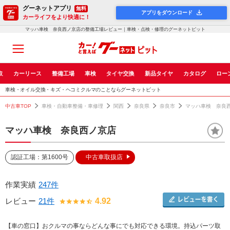
グーネットアプリ
無料
アプリをダウンロード
カーライフをより快適に！
マッハ車検 奈良西ノ京店の整備工場レビュー｜車検・点検・修理のグーネットピット
取
カーリース
整備工場
車検
タイヤ交換
新品タイヤ
カタログ
ロー
車検・オイル交換・キズ・ヘコミクルマのことならグーネットピット
中古車TOP
車検・自動車整備・車修理
関西
奈良県
奈良市
マッハ車検 奈良
マッハ車検 奈良西ノ京店
認証工場：第1600号
中古車取扱店
作業実績
247件
レビュー
21件
4.92
【車の窓口】おクルマの事ならどんな事にでも対応できる環境。持込パーツ取