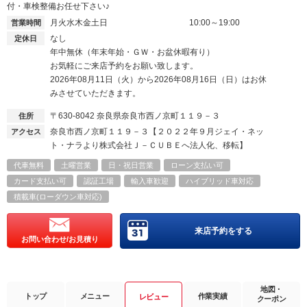
付・車検整備お任せ下さい♪
月火水木金土日
10:00～19:00
営業時間
なし
定休日
年中無休（年末年始・ＧＷ・お盆休暇有り）
お気軽にご来店予約をお願い致します。
2026年08月11日（火）から2026年08月16日（日）はお休
みさせていただきます。
〒630-8042
奈良県奈良市西ノ京町１１９－３
住所
奈良市西ノ京町１１９－３【２０２２年９月ジェイ・ネッ
アクセス
ト・ナラより株式会社Ｊ－ＣＵＢＥへ法人化、移転】
代車無料
土曜営業
日・祝日営業
ローン支払い可
カード支払い可
認証工場
輸入車歓迎
ハイブリッド車対応
積載車(ローダウン車対応)
来店予約をする
お問い合わせ/お見積り
地図・
トップ
メニュー
作業実績
レビュー
クーポン