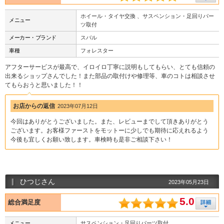
ホイール・タイヤ交換 、サスペンション・足回りパー
メニュー
ツ取付
メーカー・ブランド
スバル
車種
フォレスター
アフターサービスが最高で、イロイロ丁寧に説明もしてもらい、とても信頼の
出来るショップさんでした！また部品の取付けや修理等、車のコトは相談させ
てもらおうと思いました！！
お店からの返信
2023年07月12日
今回はありがとうございました。また、レビューまでして頂きありがとう
ございます。お客様ファーストをモットーに少しでも期待に応えれるよう
今後も宜しくお願い致します。車検時も是非ご相談下さい！
ひつじさん
2023年05月23日
5.0
総合満足度
メニュー
サスペンション・足回りパーツ取付