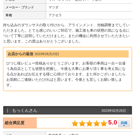
メーカー・ブランド
マツダ
車種
アクセラ
持ち込みのダウンサスの取り付けから、アラインメント、光軸調整までしてい
ただきました。とても感じのいいご対応で、施工後も車の状態の気になる点に
ついて丁寧に説明していただけました。またの機会に利用させていただきたい
と思います。この度はありがとうございました。
お店からの返信
2023年05月23日
ひつじ様レビュー投稿ありがとうございます。お客様の車両は一台一台違
う為自店としても状態を把握し、今後も大事にお乗り頂く事を考え気にな
る点があればお伝えする様に心掛けております。また何かございましたら
お気軽にご連絡いただければと思います。今後とも宜しくお願い致しま
す。
もっくんさん
2023年02月25日
5.0
総合満足度