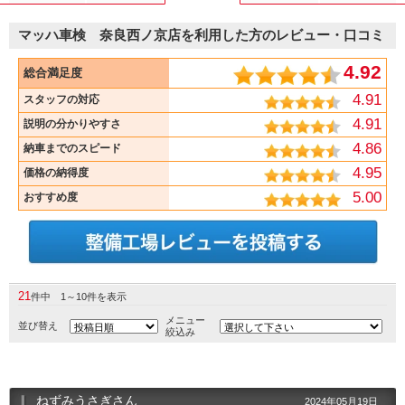
マッハ車検 奈良西ノ京店を利用した方のレビュー・口コミ
4.92
総合満足度
4.91
スタッフの対応
4.91
説明の分かりやすさ
4.86
納車までのスピード
4.95
価格の納得度
5.00
おすすめ度
21
件中 1～10件を表示
メニュー
並び替え
絞込み
ねずみうさぎさん
2024年05月19日