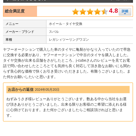
4.8
総合満足度
メニュー
ホイール・タイヤ交換
メーカー・ブランド
スバル
車種
レガシィツーリングワゴン
ヤフーオークションで購入した車のタイヤに亀裂がかなり入っていたので早急
に交換する必要があり、ヤフーオークションで中古のタイヤを購入しました。
タイヤ交換が出来る店舗をさがしたところ、j-cubeさんのレビューを見てお電
話で問い合わせしたところとても気持ち良く対応して頂き急なお願いにも関わ
らず良心的な価格で快くお引き受けいただきました。有難うございました。ま
た何かお願いしたいと思います。
お店からの返信
2024年05月20日
ねずみうさぎ様レビューありがとうございます。数ある中から当社をお選
び頂きありがとうございました。出来る限りお客様のご希望に添えれる様
に心掛けております。また何かございましたらご相談頂ければと思いま
す。