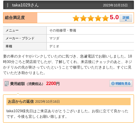
taka1029さん
2023年10月15日
5.0
総合満足度
メニュー
その他修理・整備
メーカー・ブランド
マツダ
車種
デミオ
妻の車のタイヤがパンクしていたのに気づき、急遽電話でお願いしました。18
時30分ごろと閉店前でしたが、了解してくれ、来店後にチェックのあと、ネジ
かドリルの先が刺さっていたということで修理していただきました。すぐに見
ていただき助かりました。
2200
費用総額
円
（消費税込）
お店からの返信
2023年10月16日
taka1029様先日はご来店ありがとうございました。お役に立てて良かった
です。今後も宜しくお願い致します。