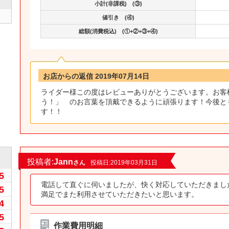
小計(非課税) (③)
値引き (④)
総額(消費税込) (①+②+③+④)
お店からの返信 2019年07月14日
ライダー様この度はレビューありがとうございます。お客
う！」 のお言葉を頂戴できるように頑張ります！今後と
す！！
8
投稿者:
Jann
さん
投稿日:2019年03月31日
5
電話して直ぐに伺いましたが、快く対応していただきまし
5
満足でまた利用させていただきたいと思います。
4
5
作業費用明細