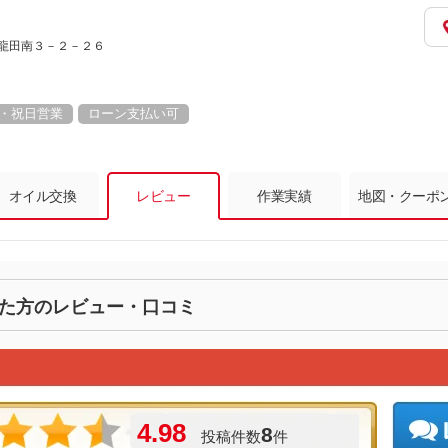
鳩町龍田南３－２－２６
・祝日営業
ローン支払い可
オイル交換
レビュー
作業実績
地図・クーポ
した方のレビュー・口コミ
4.98
8
投稿件数
件