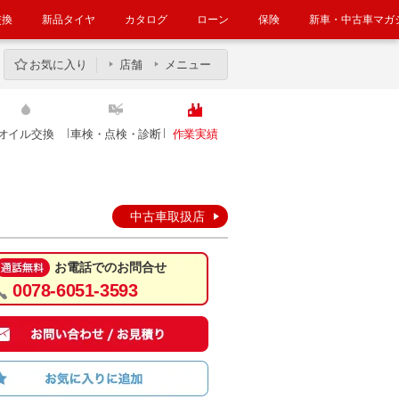
交換
新品タイヤ
カタログ
ローン
保険
新車・中古車マガ
お気に入り
店舗
メニュー
オイル交換
車検・点検・診断
作業実績
中古車取扱店
お電話でのお問合せ
0078-6051-3593