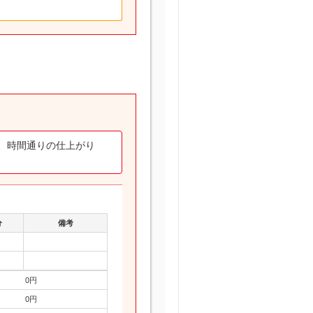
、時間通りの仕上がり
分
備考
0円
0円