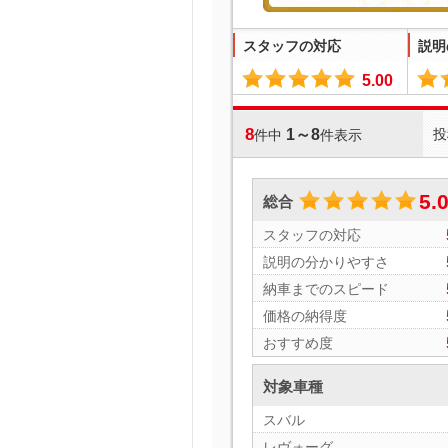
スタッフの対応
説明
5.00
8
1～8
投
件中
件表示
5.
総合
スタッフの対応
説明の分かりやすさ
納車までのスピード
価格の納得度
おすすめ度
対象車種
スバル
レヴォーグ