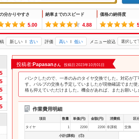
の分かりやすさ
納車までのスピード
価格の納得度
5.00
4.88
稿
新しい
l
古い
評価
高い
l
低い
メニュー絞込
0
投稿者:
Papasan
さん
投稿日:2023年10月01日
5
パンクしたので、一本のみのタイヤ交換でした。対応が丁
5
す。バルブの交換も予定していましたが現物確認でまだ使
5
格も抑えていただけました。機会があれば、またお願いし
5
5
作業費用明細
項目
数量
単価(円)
金額(円)
消費税
区
タイヤ
1
2200
2200
非課税
交換
小計(課税) (①)