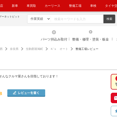
店
新車
車買取
カーリース
整備工場
車検
タイヤ
グーネットピット
パーツ持込み取付
整備・修理・塗装・板金
西
奈良県
生駒郡斑鳩町
Ｋ’ｓ オート
整備工場レビュー
そんなクルマ屋さんを目指しております！
8