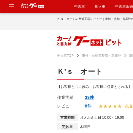
中古車
輸入車
中古車販売
Ｋ’ｓ オートの整備工場レビュー｜車検・点検・修理の
中古車TOP
車検・自動車整備・車修理
関
Ｋ’ｓ オート
【お客様と共に歩み、お客様に必要とされる】
作業実績
39件
4.9
レビュー
8件
営業時間
月火水金土日 10:00～19:00
定休日
木曜日