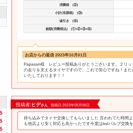
消費税 (②)
小計(非課税) (③)
値引き (④)
総額(消費税込) (①+②+③+④)
お店からの返信 2023年10月01日
Papasan様 レビュー投稿ありがとうございます。２リ
の走りを支えるタイヤですので、これで安心ですね！また
いたしております！！
0
投稿者:
ヒデ
さん
投稿日:2023年08月08日
5
持ち込みでタイヤ交換してもらいました 言われてた時間
5
も他店より安く対応も良かったです今度はledバルブ交換
5