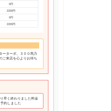
0円
2200円
0円
2200円
ッターターボ、３００馬力
のご来店を心よりお待ち
より早く終わりました料金
を予約しました