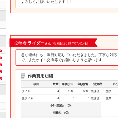
よろしくお願いいたします！！
0
投稿者:
ライダー
さん
投稿日:2019年07月14日
5
急な連絡にも、当日対応していただきました。丁寧な対応
5
で、またオイル交換等でお願いしようと思います。
5
5
作業費用明細
5
項目
数量
単価(円)
金額(円)
消費税
区
タイヤ
4
1500
6000
非課税
交換
廃タイヤ
4
0
0
非課税
廃棄
小計(課税) (①)
消費税 (②)