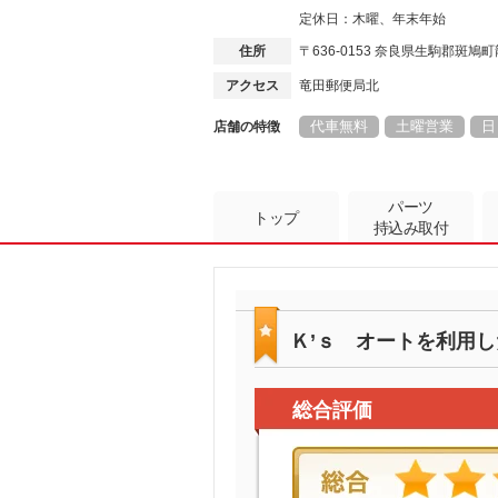
定休日：木曜、年末年始
住所
〒636-0153 奈良県生駒郡斑
アクセス
竜田郵便局北
代車無料
土曜営業
日
店舗の特徴
パーツ
トップ
持込み取付
Ｋ’ｓ オートを利用
総合評価