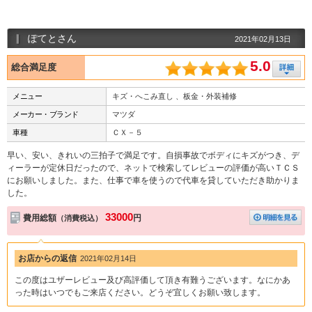
ぽてとさん
2021年02月13日
5.0
総合満足度
メニュー
キズ・へこみ直し 、板金・外装補修
メーカー・ブランド
マツダ
車種
ＣＸ－５
早い、安い、きれいの三拍子で満足です。自損事故でボディにキズがつき、デ
ィーラーが定休日だったので、ネットで検索してレビューの評価が高いＴＣＳ
にお願いしました。また、仕事で車を使うので代車を貸していただき助かりま
した。
33000
費用総額
円
（消費税込）
お店からの返信
2021年02月14日
この度はユザーレビュー及び高評価して頂き有難うございます。なにかあ
った時はいつでもご来店ください。どうぞ宜しくお願い致します。