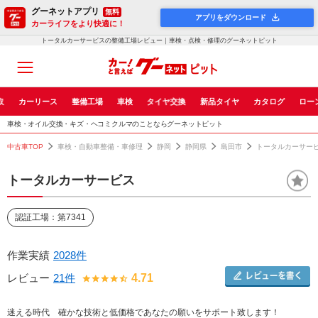
グーネットアプリ
無料
アプリをダウンロード
カーライフをより快適に！
トータルカーサービスの整備工場レビュー｜車検・点検・修理のグーネットピット
取
カーリース
整備工場
車検
タイヤ交換
新品タイヤ
カタログ
ロー
車検・オイル交換・キズ・ヘコミクルマのことならグーネットピット
中古車TOP
車検・自動車整備・車修理
静岡
静岡県
島田市
トータルカーサー
トータルカーサービス
認証工場：第7341
作業実績
2028件
レビュー
21件
4.71
迷える時代 確かな技術と低価格であなたの願いをサポート致します！