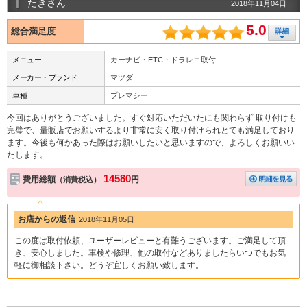
たきさん
2018年11月04日
5.0
総合満足度
メニュー
カーナビ・ETC・ドラレコ取付
メーカー・ブランド
マツダ
車種
プレマシー
今回はありがとうございました。すぐ対応いただいたにも関わらず 取り付けも
完璧で、量販店でお願いするより非常に安く取り付けられとても満足しており
ます。今後も何かあった際はお願いしたいと思いますので、よろしくお願いい
たします。
14580
費用総額
円
（消費税込）
お店からの返信
2018年11月05日
この度は取付依頼、ユーザーレビューと有難うございます。ご満足して頂
き、安心しました。車検や修理、他の取付などありましたらいつでもお気
軽に御相談下さい。どうぞ宜しくお願い致します。