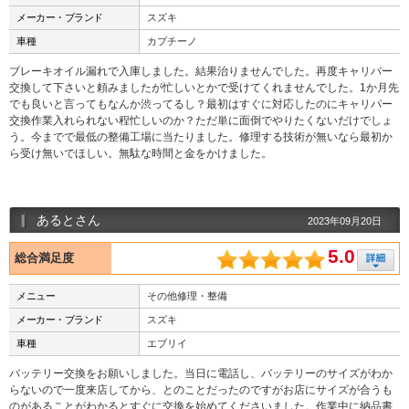
メーカー・ブランド
スズキ
車種
カプチーノ
ブレーキオイル漏れで入庫しました。結果治りませんでした。再度キャリパー
交換して下さいと頼みましたが忙しいとかで受けてくれませんでした。1か月先
でも良いと言ってもなんか渋ってるし？最初はすぐに対応したのにキャリパー
交換作業入れられない程忙しいのか？ただ単に面倒でやりたくないだけでしょ
う。今までで最低の整備工場に当たりました。修理する技術が無いなら最初か
ら受け無いでほしい。無駄な時間と金をかけました。
あるとさん
2023年09月20日
5.0
総合満足度
メニュー
その他修理・整備
メーカー・ブランド
スズキ
車種
エブリイ
バッテリー交換をお願いしました。当日に電話し、バッテリーのサイズがわか
らないので一度来店してから、とのことだったのですがお店にサイズが合うも
のがあることがわかるとすぐに交換を始めてくださいました。作業中に納品書