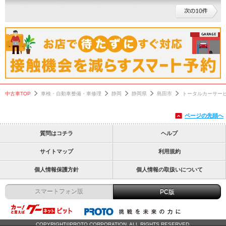
中古車TOP
車検・自動車整備・車修理
静岡
静岡県
島田市
トータルカーサー
ページの先頭へ
質問はコチラ
ヘルプ
サイトマップ
利用規約
個人情報保護方針
個人情報の取扱いについて
スマートフォン版
PC版
COPYRIGHT©PROTO CORPORATION. ALL RIGHTS RESERVED.