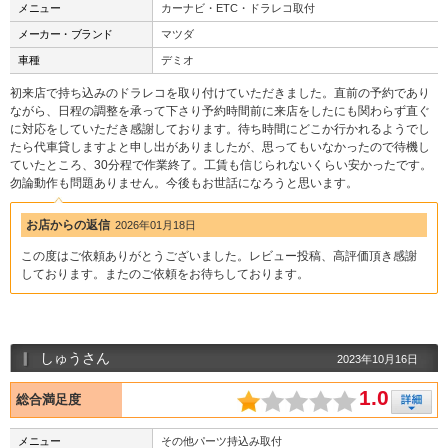
メニュー
カーナビ・ETC・ドラレコ取付
メーカー・ブランド
マツダ
車種
デミオ
初来店で持ち込みのドラレコを取り付けていただきました。直前の予約であり
ながら、日程の調整を承って下さり予約時間前に来店をしたにも関わらず直ぐ
に対応をしていただき感謝しております。待ち時間にどこか行かれるようでし
たら代車貸しますよと申し出がありましたが、思ってもいなかったので待機し
ていたところ、30分程で作業終了。工賃も信じられないくらい安かったです。
勿論動作も問題ありません。今後もお世話になろうと思います。
お店からの返信
2026年01月18日
この度はご依頼ありがとうございました。レビュー投稿、高評価頂き感謝
しております。またのご依頼をお待ちしております。
しゅうさん
2023年10月16日
1.0
総合満足度
メニュー
その他パーツ持込み取付