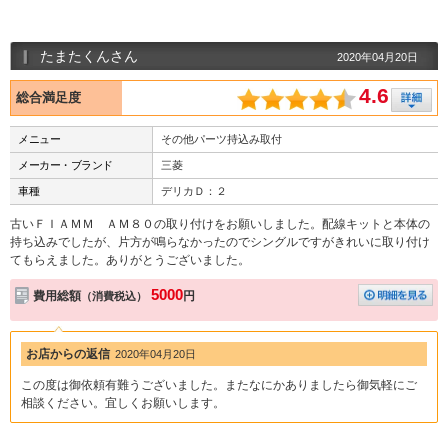
たまたくんさん
2020年04月20日
4.6
総合満足度
メニュー
その他パーツ持込み取付
メーカー・ブランド
三菱
車種
デリカＤ：２
古いＦＩＡＭＭ ＡＭ８０の取り付けをお願いしました。配線キットと本体の
持ち込みでしたが、片方が鳴らなかったのでシングルですがきれいに取り付け
てもらえました。ありがとうございました。
5000
費用総額
円
（消費税込）
お店からの返信
2020年04月20日
この度は御依頼有難うございました。またなにかありましたら御気軽にご
相談ください。宜しくお願いします。