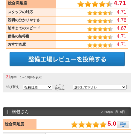
4.71
総合満足度
4.71
スタッフの対応
4.76
説明の分かりやすさ
4.67
納車までのスピード
4.71
価格の納得度
4.71
おすすめ度
21
件中 1～10件を表示
メニュー
並び替え
絞込み
梱包さん
2026年01月18日
5.0
総合満足度