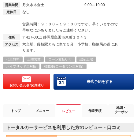
月火水木金土
9:00～19:00
営業時間
なし
定休日
営業時間：９：００～１９：００ですが、早くいますので
早朝なにかありましたらご連絡ください。
〒427-0011
静岡県島田市東町１０４３
住所
六合駅、藤枝駅ともに車で５分 小学校、郵便局の道にあ
アクセス
ります。
代車無料
土曜営業
ローン支払い可
認証工場
ハイブリッド車対応
積載車(ローダウン車対応)
来店予約をする
お問い合わせ/お見積り
地図・
トップ
メニュー
作業実績
レビュー
クーポン
トータルカーサービスを利用した方のレビュー・口コミ