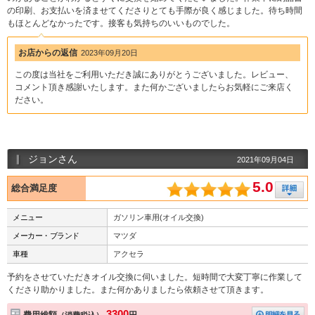
の印刷、お支払いを済ませてくださりとても手際が良く感じました。待ち時間
もほとんどなかったです。接客も気持ちのいいものでした。
お店からの返信
2023年09月20日
この度は当社をご利用いただき誠にありがとうございました。レビュー、
コメント頂き感謝いたします。また何かございましたらお気軽にご来店く
ださい。
ジョンさん
2021年09月04日
5.0
総合満足度
メニュー
ガソリン車用(オイル交換)
メーカー・ブランド
マツダ
車種
アクセラ
予約をさせていただきオイル交換に伺いました。短時間で大変丁寧に作業して
くださり助かりました。また何かありましたら依頼させて頂きます。
3300
費用総額
円
（消費税込）