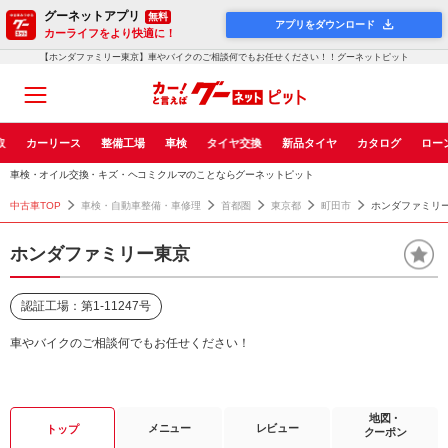
グーネットアプリ
無料
アプリをダウンロード
カーライフをより快適に！
【ホンダファミリー東京】車やバイクのご相談何でもお任せください！！グーネットピット
取
カーリース
整備工場
車検
タイヤ交換
新品タイヤ
カタログ
ロー
車検・オイル交換・キズ・ヘコミクルマのことならグーネットピット
中古車TOP
車検・自動車整備・車修理
首都圏
東京都
町田市
ホンダファミリ
ホンダファミリー東京
認証工場：第1-11247号
車やバイクのご相談何でもお任せください！
地図・
メニュー
レビュー
トップ
クーポン