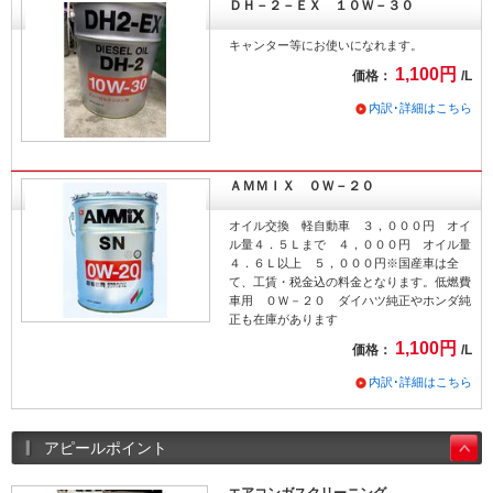
ＤＨ－２－ＥＸ １０Ｗ－３０
キャンター等にお使いになれます。
1,100円
価格：
/L
内訳･詳細はこちら
ＡＭＭＩＸ ０Ｗ－２０
オイル交換 軽自動車 ３，０００円 オイ
ル量４．５Ｌまで ４，０００円 オイル量
４．６Ｌ以上 ５，０００円※国産車は全
て、工賃・税金込の料金となります。低燃費
車用 ０Ｗ－２０ ダイハツ純正やホンダ純
正も在庫があります
1,100円
価格：
/L
内訳･詳細はこちら
アピールポイント
エアコンガスクリーニング