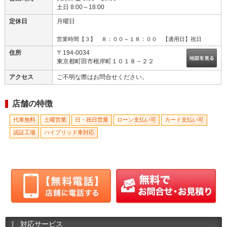
土日 8:00～18:00
定休日
月曜日
営業時間【３】 ８：００～１８：００ 【適用日】祝日
住所
〒194-0034
東京都町田市根岸町１０１８－２２
アクセス
ご不明な際はお問合せください。
店舗の特徴
代車無料
土曜営業
日・祝日営業
ローン支払い可
カード支払い可
認証工場
ハイブリッド車対応
対応サービス