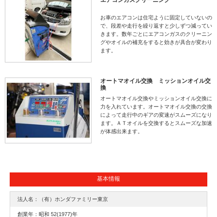
お車のエアコンは住宅ように固定していないの
で、段差や走行を繰り返すと少しずつ減ってい
きます。数年ごとにエアコンガスのクリーニン
グやオイルの補充をすると効きが具合が変わり
ます。
オートマオイル交換 ミッションオイル交
換
オートマオイル交換やミッションオイル交換に
力を入れています。オートマオイル交換の交換
によって走行中のギアの変速がスムーズになり
ます。ＡＴオイルを交換するとスムーズな加速
が体感出来ます。
基本情報
法人名：（有）ホンダファミリー東京
創業年：昭和 52(1977)年