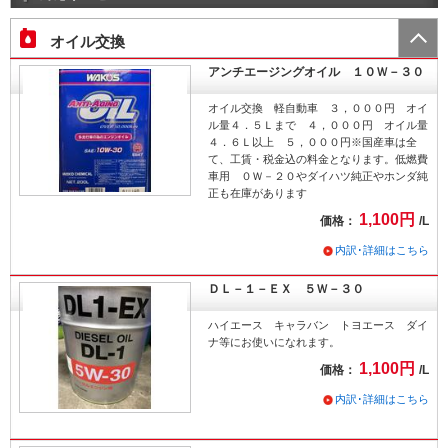
オイル交換
アンチエージングオイル １０Ｗ－３０
オイル交換 軽自動車 ３，０００円 オイ
ル量４．５Ｌまで ４，０００円 オイル量
４．６Ｌ以上 ５，０００円※国産車は全
て、工賃・税金込の料金となります。低燃費
車用 ０Ｗ－２０やダイハツ純正やホンダ純
正も在庫があります
1,100円
価格：
/L
内訳･詳細はこちら
ＤＬ－１－ＥＸ ５Ｗ－３０
ハイエース キャラバン トヨエース ダイ
ナ等にお使いになれます。
1,100円
価格：
/L
内訳･詳細はこちら