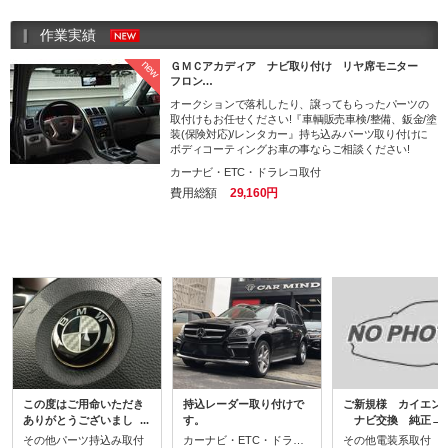
作業実績
new
ＧＭＣアカディア ナビ取り付け リヤ席モニター
フロン…
オークションで落札したり、譲ってもらったパーツの
取付けもお任せください!『車輌販売車検/整備、鈑金/塗
装(保険対応)/レンタカー』持ち込みパーツ取り付けに
ボディコーティングお車の事ならご相談ください!
カーナビ・ETC・ドラレコ取付
費用総額
29,160円
この度はご用命いただき
持込レーダー取り付けで
ご新規様 カイエン 
ありがとうございまし
す。
ナビ交換 純正→
た。『車輌販売車検/整
ソニックナビ＆バッ
その他パーツ持込み取付
カーナビ・ETC・ドラレコ取付
その他電装系取付