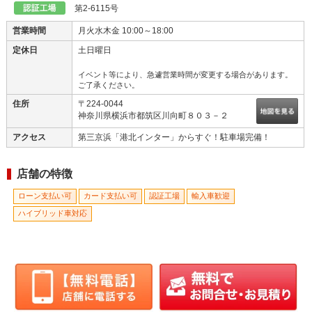
第2-6115号
営業時間
月火水木金 10:00～18:00
定休日
土日曜日
イベント等により、急遽営業時間が変更する場合があります。
ご了承ください。
住所
〒224-0044
神奈川県横浜市都筑区川向町８０３－２
アクセス
第三京浜「港北インター」からすぐ！駐車場完備！
店舗の特徴
ローン支払い可
カード支払い可
認証工場
輸入車歓迎
ハイブリッド車対応