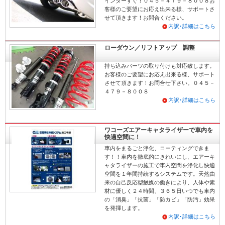
インターすぐ！０４５－４７９－８００８お
客様のご要望にお応え出来る様、サポートさ
せて頂きます！お問合ください。
内訳･詳細はこちら
ローダウン／リフトアップ 調整
持ち込みパーツの取り付けも対応致します。
お客様のご要望にお応え出来る様、サポート
させて頂きます！お問合せ下さい。０４５－
４７９－８００８
内訳･詳細はこちら
ワコーズエアーキャタライザーで車内を
快適空間に！
車内をまるごと浄化、コーティングできま
す！！車内を徹底的にきれいにし、エアーキ
ャタライザーの施工で車内空間を浄化し快適
空間を１年間持続するシステムです。天然由
来の自己反応型触媒の働きにより、人体や素
材に優しく２４時間、３６５日いつでも車内
の「消臭」「抗菌」「防カビ」「防汚」効果
を発揮します。
内訳･詳細はこちら