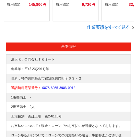
備、鈑金/塗装(保険対応)/
メラ取付交換です。
費用総額
145,800円
費用総額
9,720円
費用総額
32,
レンタカー』持ち込みパ
ーツ取り付けにボディコ
ーティングお車の事なら
カーマインドにご相談く
ださい!
作業実績をすべて見る
基本情報
法人名：合同会社ＴＫオート
創業年：平成 23(2011)年
住所：神奈川県横浜市都筑区川向町８０３－２
通話無料電話番号：
0078-6055-3903-0012
1級整備士：-
2級整備士：2人
工場種別：認証工場 第2-6115号
お支払いについて：現金・ローンでのお支払いが可能となっております。
ローン取扱いについて：ローンでのお支払いの場合、事前審査がございま