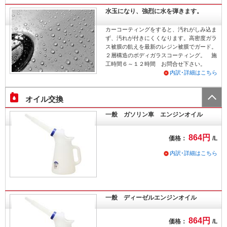
水玉になり、強烈に水を弾きます。
カーコーティングをすると、汚れがしみ込ま
ず、汚れが付きにくくなります。高密度ガラ
ス被膜の飢えを最新のレジン被膜でガード。
２層構造のボディガラスコーティング。 施
工時間６～１２時間 お問合せ下さい。
内訳･詳細はこちら
オイル交換
一般 ガソリン車 エンジンオイル
864円
価格：
/L
内訳･詳細はこちら
一般 ディーゼルエンジンオイル
864円
価格：
/L