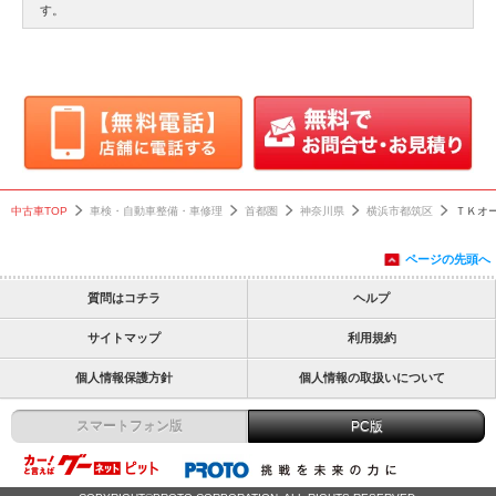
す。
中古車TOP
車検・自動車整備・車修理
首都圏
神奈川県
横浜市都筑区
ＴＫオ
ページの先頭へ
質問はコチラ
ヘルプ
サイトマップ
利用規約
個人情報保護方針
個人情報の取扱いについて
スマートフォン版
PC版