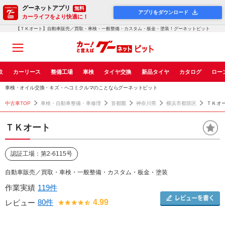
グーネットアプリ
無料
アプリをダウンロード
カーライフをより快適に！
【ＴＫオート】自動車販売／買取・車検・一般整備・カスタム・板金・塗装！グーネットピット
取
カーリース
整備工場
車検
タイヤ交換
新品タイヤ
カタログ
ロー
車検・オイル交換・キズ・ヘコミクルマのことならグーネットピット
中古車TOP
車検・自動車整備・車修理
首都圏
神奈川県
横浜市都筑区
ＴＫオ
ＴＫオート
認証工場：第2-6115号
自動車販売／買取・車検・一般整備・カスタム・板金・塗装
作業実績
119件
80件
4.99
レビュー