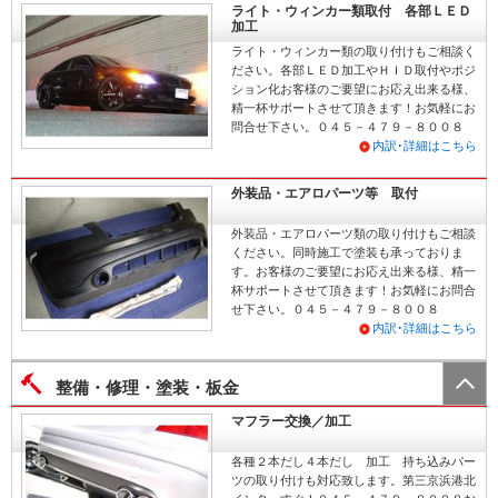
ライト・ウィンカー類取付 各部ＬＥＤ
加工
ライト・ウィンカー類の取り付けもご相談く
ださい。各部ＬＥＤ加工やＨＩＤ取付やポジ
ション化お客様のご要望にお応え出来る様、
精一杯サポートさせて頂きます！お気軽にお
問合せ下さい。０４５－４７９－８００８
内訳･詳細はこちら
外装品・エアロパーツ等 取付
外装品・エアロパーツ類の取り付けもご相談
ください。同時施工で塗装も承っておりま
す。お客様のご要望にお応え出来る様、精一
杯サポートさせて頂きます！お気軽にお問合
せ下さい。０４５－４７９－８００８
内訳･詳細はこちら
整備・修理・塗装・板金
マフラー交換／加工
各種２本だし４本だし 加工 持ち込みパー
ツの取り付けも対応致します。第三京浜港北