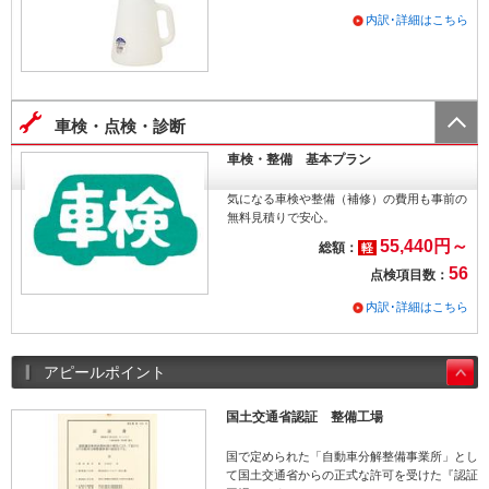
内訳･詳細はこちら
車検・点検・診断
車検・整備 基本プラン
気になる車検や整備（補修）の費用も事前の
無料見積りで安心。
55,440円～
総額：
軽
56
点検項目数：
内訳･詳細はこちら
アピールポイント
国土交通省認証 整備工場
国で定められた「自動車分解整備事業所」とし
て国土交通省からの正式な許可を受けた『認証