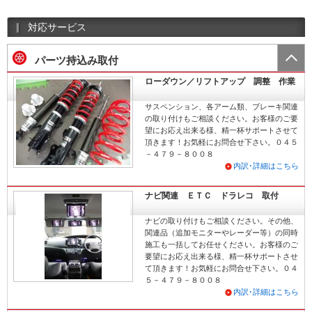
対応サービス
パーツ持込み取付
ローダウン／リフトアップ 調整 作業
サスペンション、各アーム類、ブレーキ関連
の取り付けもご相談ください。お客様のご要
望にお応え出来る様、精一杯サポートさせて
頂きます！お気軽にお問合せ下さい。０４５
－４７９－８００８
内訳･詳細はこちら
ナビ関連 ＥＴＣ ドラレコ 取付
ナビの取り付けもご相談ください。その他、
関連品（追加モニターやレーダー等）の同時
施工も一括してお任せください。お客様のご
要望にお応え出来る様、精一杯サポートさせ
て頂きます！お気軽にお問合せ下さい。０４
５－４７９－８００８
内訳･詳細はこちら