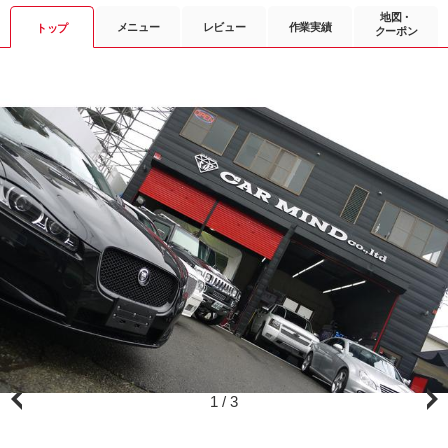
地図・
メニュー
レビュー
作業実績
トップ
クーポン
1
/
3
業務内容：自動車販売／買取・車検・一般整備・カスタム・板金・...