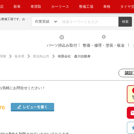
店
新車
車買取
カーリース
整備工場
車検
タイヤ
る整備工場です。お
パーツ持込み取付
整備・修理・塗装・板金
関東
栃木県
那須烏山市
有限会社 森川自動車
認証
お気軽にお問合せください！
70