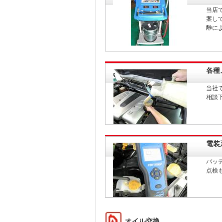
当店
案し
離に
各種
当社
相談
電装
バッ
点検
オイル交換