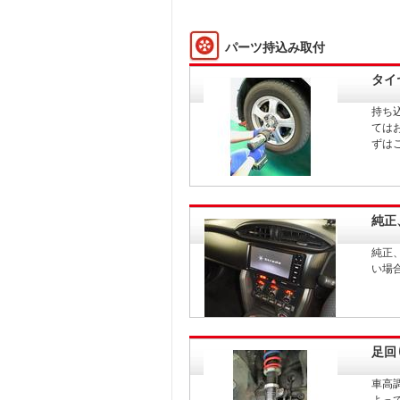
パーツ持込み取付
タイ
持ち
ては
ずは
純正
純正
い場
足回
車高
よっ