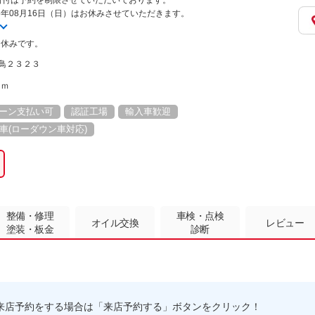
日付は予約を制限させていただいております。
026年08月16日（日）はお休みさせていただきます。
お休みです。
志鳥２３２３
ｋｍ
ーン支払い可
認証工場
輸入車歓迎
車(ローダウン車対応)
整備・修理
車検・点検
オイル交換
レビュー
塗装・板金
診断
来店予約をする場合は「来店予約する」ボタンをクリック！