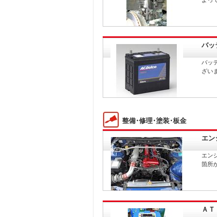
バッ
バッ
ざい
整備･修理･塗装･板金
エン
エン
箇所
ＡＴ