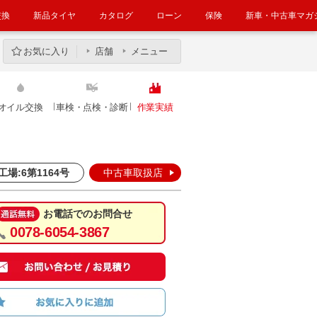
交換
新品タイヤ
カタログ
ローン
保険
新車・中古車マガ
お気に入り
店舗
メニュー
オイル交換
車検・点検・診断
作業実績
工場:6第1164号
中古車取扱店
お電話でのお問合せ
0078-6054-3867