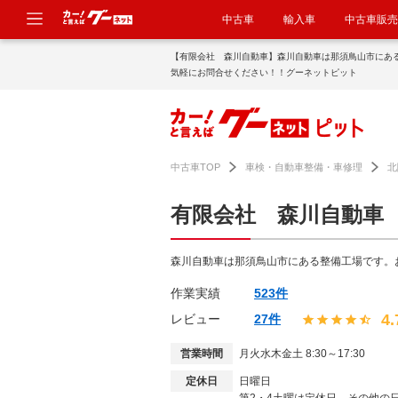
中古車
輸入車
中古車販売
【有限会社 森川自動車】森川自動車は那須鳥山市にあ
気軽にお問合せください！！グーネットピット
中古車TOP
車検・自動車整備・車修理
北
有限会社 森川自動車
森川自動車は那須鳥山市にある整備工場です。
作業実績
523件
4.
レビュー
27件
営業時間
月火水木金土 8:30～17:30
定休日
日曜日