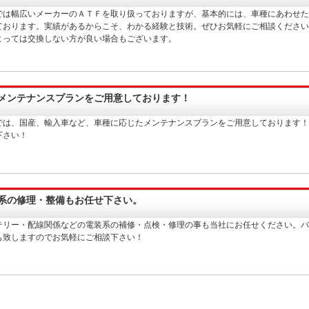
では幅広いメーカーのＡＴＦを取り扱っておりますが、基本的には、車種にあわせた
ております。実績があるからこそ、わかる経験と技術。ぜひお気軽にご相談ください
よっては交換しない方が良い場合もございます。
メンテナンスプランをご用意しております！
では、国産、輸入車など、車種に応じたメンテナンスプランをご用意しております！
下さい！
系の修理・整備もお任せ下さい。
テリー・配線関係などの電装系の補修・点検・修理の事も当社にお任せください。バ
も致しますのでお気軽にご相談下さい！