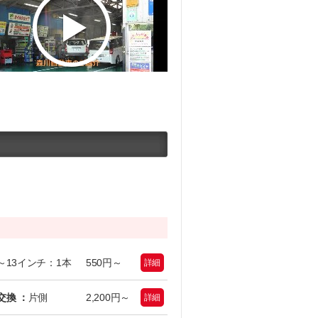
検・点検・一般整備・修理・鈑金塗装・各種パーツ取付・タイヤ交換などお車のこ
～13インチ：1本
550円～
詳細
交換 ：
片側
2,200円～
詳細