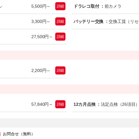
ル
5,500円～
ドラレコ取付 ：
前カメラ
詳細
3,300円～
バッテリー交換 ：
交換工賃（リセ
詳細
27,500円～
詳細
2,200円～
詳細
57,840円～
12カ月点検 ：
法定点検（26項目
詳細
お問合せ
（無料）