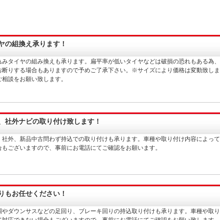
ヤの組換え承ります！
込みタイヤの組み換えも承ります。扁平率が低いタイヤなどは破損の恐れもある為、
お断りする場合もありますので予めご了承下さい。※サイズにより価格は変動致しま
ご相談をお願い致します。
、社外ナビの取り付け致します！
、社外、新品中古問わず持込での取り付けも承ります。車種や取り付け内容によって
合もございますので、事前にお電話にてご確認をお願います。
りもお任せください！
調やダウンサスなどの足回り、ブレーキ回りの持込取り付けも承ります。車種や取り
て対応できない場合もございますので、事前にお電話にてご確認をお願い致します。