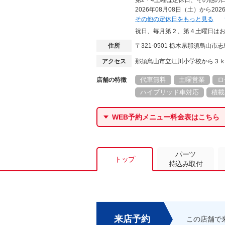
第2・4土曜は定休日、その他の
2026年08月08日（土）から2
その他の定休日をもっと見る
祝日、毎月第２、第４土曜日は
住所
〒321-0501 栃木県那須烏山市
アクセス
那須鳥山市立江川小学校から３
代車無料
土曜営業
ロ
店舗の特徴
ハイブリッド車対応
積載
WEB予約メニュー料金表はこちら
パーツ
トップ
持込み取付
来店予約
この店舗で