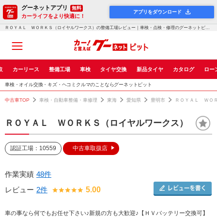
グーネットアプリ
無料
アプリをダウンロード
カーライフをより快適に！
ＲＯＹＡＬ ＷＯＲＫＳ（ロイヤルワークス）の整備工場レビュー｜車検・点検・修理のグーネットピット
取
カーリース
整備工場
車検
タイヤ交換
新品タイヤ
カタログ
ロー
車検・オイル交換・キズ・ヘコミクルマのことならグーネットピット
中古車TOP
車検・自動車整備・車修理
東海
愛知県
豊明市
ＲＯＹＡＬ ＷＯ
ＲＯＹＡＬ ＷＯＲＫＳ（ロイヤルワークス）
認証工場：10559
中古車取扱店
作業実績
48件
レビュー
2件
5.00
車の事なら何でもお任せ下さい♪新規の方も大歓迎♪【ＨＶバッテリー交換可】