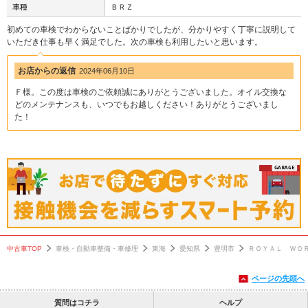
車種
ＢＲＺ
初めての車検でわからないことばかりでしたが、分かりやすく丁寧に説明して
いただき仕事も早く満足でした。次の車検も利用したいと思います。
お店からの返信
2024年06月10日
Ｆ様。この度は車検のご依頼誠にありがとうございました。オイル交換な
どのメンテナンスも、いつでもお越しください！ありがとうございまし
た！
中古車TOP
車検・自動車整備・車修理
東海
愛知県
豊明市
ＲＯＹＡＬ ＷＯ
ページの先頭へ
質問はコチラ
ヘルプ