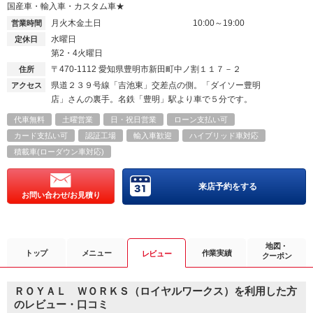
国産車・輸入車・カスタム車★
月火木金土日
10:00～19:00
営業時間
水曜日
定休日
第2・4火曜日
〒470-1112
愛知県豊明市新田町中ノ割１１７－２
住所
県道２３９号線「吉池東」交差点の側。「ダイソー豊明
アクセス
店」さんの裏手。名鉄「豊明」駅より車で５分です。
代車無料
土曜営業
日・祝日営業
ローン支払い可
カード支払い可
認証工場
輸入車歓迎
ハイブリッド車対応
積載車(ローダウン車対応)
来店予約をする
お問い合わせ/お見積り
地図・
トップ
メニュー
作業実績
レビュー
クーポン
ＲＯＹＡＬ ＷＯＲＫＳ（ロイヤルワークス）を利用した方
のレビュー・口コミ