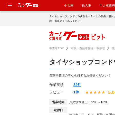
中古車
輸入車
中古車販売
タイヤショップコンドウ＆伊藤モータースの整備工場レ
検・修理のグーネットピット
中古車TOP
車検・自動車整備・車修理
東
タイヤショップコンド
自動車整備の事なら何でもお任せください！
作業実績
32件
5.0
レビュー
1件
営業時間
月火水木金土日 9:00～18:00
定休日