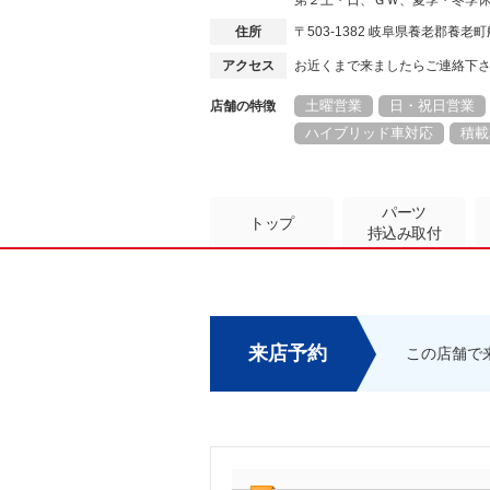
第２土・日、ＧＷ、夏季・冬季
住所
〒503-1382 岐阜県養老郡養
アクセス
お近くまで来ましたらご連絡下
土曜営業
日・祝日営業
店舗の特徴
ハイブリッド車対応
積載
パーツ
トップ
持込み取付
来店予約
この店舗で