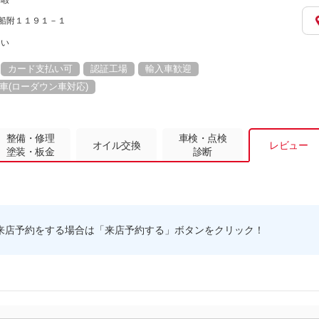
休暇
老町船附１１９１－１
さい
カード支払い可
認証工場
輸入車歓迎
車(ローダウン車対応)
整備・修理
車検・点検
オイル交換
レビュー
塗装・板金
診断
来店予約をする場合は「来店予約する」ボタンをクリック！