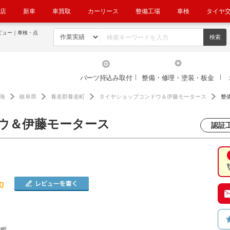
店
新車
車買取
カーリース
整備工場
車検
タイヤ
ビュー｜車検・点
パーツ持込み取付
整備・修理・塗装・板金
海
岐阜県
養老郡養老町
タイヤショップコンドウ＆伊藤モータース
整
ウ＆伊藤モータース
認証工
0