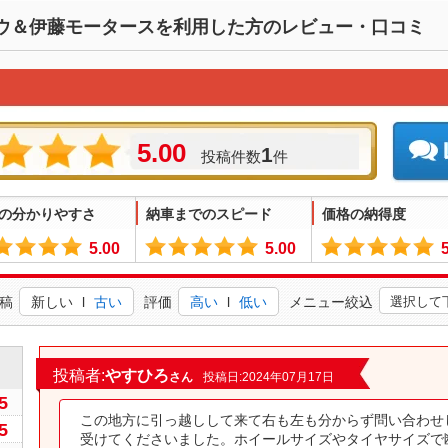
ウ＆伊藤モータースを利用した方のレビュー・口コミ
5.00
1
投稿件数
件
の分かりやすさ
納車までのスピード
価格の納得度
5.00
5.00
稿
新しい
l
古い
評価
高い
l
低い
メニュー絞込
0
投稿者:
やすひろ
さん
投稿日:2024年07月17日
5
この地方に引っ越しして来て右も左も分からず問い合わせ
5
受けてくださいました。ホイールサイズやタイヤサイズで