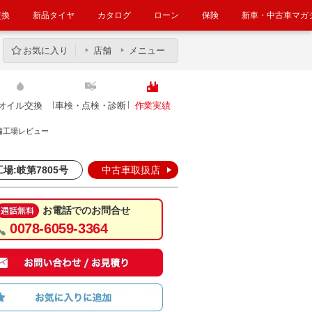
交換
新品タイヤ
カタログ
ローン
保険
新車・中古車マガ
お気に入り
店舗
メニュー
オイル交換
車検・点検・診断
作業実績
備工場レビュー
場:岐第7805号
中古車取扱店
お電話でのお問合せ
0078-6059-3364