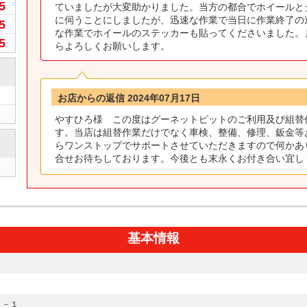
5
ていましたが大変助かりました。当方の都合でホイールと
に伺うことにしましたが、迅速な作業で当日に作業終了の
5
な作業でホイールのステッカーも貼ってくださいました。
5
らよろしくお願いします。
お店からの返信 2024年07月17日
やすひろ様 この度はグーネットピットのご利用及び組替
す。当店は組替作業だけでなく車検、整備、修理、鈑金等
らワンストップでサポートさせていただきますので何かあ
合せお待ちしております。今後とも末永くお付き合い宜し
基本情報
１－１