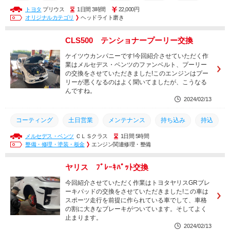
トヨタ
プリウス
1日間 3時間
22,000円
西尾市
幸田町
岡崎市
車検
カスタム
点検
オリジナルカテゴリ
ヘッドライト磨き
整備
土日営業
メンテナンス
ヘッドライト
CLS500 テンショナープーリー交換
カーフィルム
磨き
コーティング
ヘッドライト磨き
ケイツウカンパニーです!今回紹介させていただく作
業はメルセデス・ベンツのファンベルト、プーリー
の交換をさせていただきました!このエンジンはプー
リーが悪くなるのはよく聞いてましたが、こうなる
んですね。
2024/02/13
コーティング
土日営業
メンテナンス
持ち込み
持込
メルセデス・ベンツ
ＣＬＳクラス
1日間 5時間
安い
カスタム
西尾市
豊田市
豊橋市
安城市
整備・修理・塗装・板金
エンジン関連修理・整備
岡崎市
幸田町
車検
点検
取り付け
取付
ヤリス ﾌﾞﾚｰｷﾊﾟｯﾄ交換
整備
修理
交換
今回紹介させていただく作業はトヨタヤリスGRブレ
ーキパッドの交換をさせていただきました!この車は
スポーツ走行を前提に作られている車でして、車格
の割に大きなブレーキがついています。そしてよく
止まります。
2024/02/13