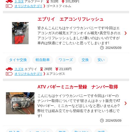
トヨタ
アルファード
3日間
101,200円
オリジナルカーフィルム
カーフィルム
オリジナルフィルム
オリジナルカテゴリ
ゴーストフィルム
土日営業
西尾市
岡崎市
幸田町
豊橋市
安城市
エブリイ エアコンリフレッシュ
豊田市
取り付け
持ち込み
取付
カスタム
持込
皆さんこんにちはケイツウカンパニーです!今回はエ
安い
アコンガスの補充エアコンオイル補充+真空引きのエ
アコンリフレッシュしました!暑いのはいいのですが
車内は快適にすごしたいと思ってしまいます!
2024/05/09
タイヤ交換
軽自動車
ワコーズ
交換
安い
スズキ
エブリイ
2時間
23,100円
持ち込み
取付
カスタム
持込
整備
取り付け
オリジナルカテゴリ
エアコンガス
修理
幸田町
岡崎市
メンテナンス
豊田市
ATV バギーミニカー登録 ナンバー取得
安城市
豊橋市
西尾市
土日営業
こんにちはケイツウカンパニーです今回はバギーの
ナンバー取得についてです!皆さんはネット販売でAT
Vやバギー、ミニカーなどほしいなと思いませんか?
弊社では組み立てから登録迄できます!という感じで
す!
2024/05/09