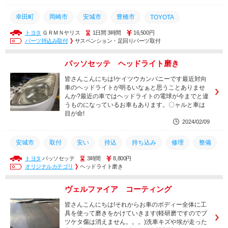
幸田町
岡崎市
安城市
豊橋市
TOYOTA
トヨタ
ＧＲＭＮヤリス
1日間 3時間
16,500円
カスタム
安い
持込
持ち込み
メンテナンス
パーツ持込み取付
サスペンション・足回りパーツ取付
土日営業
トヨタ
取り付け
点検
車検
タイヤ
パッソセッテ ヘッドライト磨き
取付
整備
修理
交換
皆さんこんにちは!ケイツウカンパニーです最近対向
車のヘッドライトが明るいなぁと思うことありませ
んか?最近の車ではヘッドライトの電球が今までと違
うものになっているお車もあります。〇ャルと車は
目が命!
2024/02/09
安城市
取付
安い
持込
持ち込み
修理
整備
トヨタ
パッソセッテ
3時間
8,800円
点検
カスタム
車検
岡崎市
幸田町
土日営業
オリジナルカテゴリ
ヘッドライト磨き
メンテナンス
ヘッドライト
カーフィルム
磨き
ヴェルファイア コーティング
テールランプ
コーティング
ヘッドライト磨き
皆さんこんにちは!それからお車のボディー全体に工
具を使って磨きをかけていきます(軽研磨ですのでブ
ツケタ傷は消えません。。。)洗車キズや埃が走った