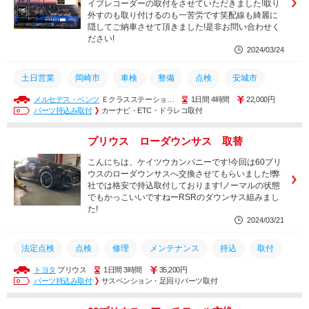
イブレコーダーの取付をさせていただきました!取り
外すのも取り付けるのも一苦労です笑配線も綺麗に
隠してご納車させて頂きました!是非お問い合わせく
ださい!
2024/03/24
土日営業
岡崎市
車検
整備
点検
安城市
メルセデス・ベンツ
Ｅクラスステーショ…
1日間 4時間
22,000円
豊橋市
西尾市
幸田町
豊田市
交換
取り付け
パーツ持込み取付
カーナビ・ETC・ドラレコ取付
コーティング
メンテナンス
持込
修理
取付
プリウス ローダウンサス 取替
持ち込み
カスタム
人気車種
こんにちは、ケイツウカンパニーです!今回は60プリ
ウスのローダウンサスへ交換させてもらいました!弊
社では格安で持込取付しております!ノーマルの状態
でもかっこいいですねーRSRのダウンサス組みまし
た!
2024/03/21
法定点検
点検
修理
メンテナンス
持込
取付
トヨタ
プリウス
1日間 3時間
35,200円
持ち込み
カスタム
コーティング
取り付け
交換
パーツ持込み取付
サスペンション・足回りパーツ取付
豊田市
整備
安城市
豊橋市
西尾市
幸田町