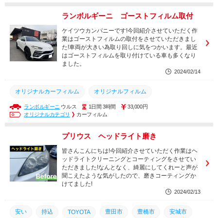
豊橋市
安城市
車検
岡崎市
幸田町
西尾市
ランボルギーニ ゴーストフィルム取付
点検
整備
土日営業
ケイツウカンパニーです!今回紹介させていただく作
業はゴーストフィルムの取付をさせていただきまし
た!車両が大きい為取り回しに気をつかいます。最近
はゴーストフィルムを取り付けている車も多くなり
ました。
2024/02/14
オリジナルカーフィルム
オリジナルフィルム
ランボルギーニ
ウルス
1日間 3時間
33,000円
シルバーフィルム
ゴーストフィルム
取り付け
オリジナルカテゴリ
カーフィルム
コーティング
カーフィルム
カスタム
点検
整備
プリウス ヘッドライト磨き
メンテナンス
土日営業
安城市
西尾市
幸田町
皆さんこんにちは!今回紹介させていただく作業はヘ
岡崎市
豊橋市
豊田市
持込
安い
ッドライトクリーニングとコーティングをさせてい
ただきました!なんとなく、綺麗にしてくれーと声が
聞こえたような気がしたので、磨きコーティングか
けてました!
2024/02/13
安い
持込
豊田市
豊橋市
安城市
TOYOTA