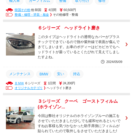
輸入車
カーフィルム
整備
取り付け
修理
韓国その他
他 韓国
4日間
60,500円
オリジナルフィルム
オリジナルカーフィルム
持込
安い
整備・修理・塗装・板金
その他修理・整備
持ち込み
取付
カスタム
コーティング
土日営業
６シリーズ ヘッドライト磨き
安城市
豊田市
岡崎市
幸田町
西尾市
豊橋市
このタイプはヘッドライトの透明なカバーがプラス
チックでできているので熱や紫外線で表面が傷んで
きてしまいます。お車のボディーはピカピカでもヘ
ッドライトが曇っているとくたびれて見えてしまし
たすよね。
2024/05/09
メンテナンス
安い
持込
BMW
ＢＭＷ
６シリーズ
1日間
24,200円
オリジナルカーフィルム
オリジナルフィルム
オリジナルカテゴリ
ヘッドライト磨き
ヘッドライト磨き
人気車種
輸入車
持ち込み
取付
３シリーズ クーペ ゴーストフィルム
カスタム
コーティング
土日営業
安城市
豊橋市
(ホライゾン...
西尾市
幸田町
岡崎市
豊田市
今回は弊社オリジナルのホライゾンブルーの施工を
させていただきました!少しでも緩和せれるといいで
すねお客様も気づかなかった助手席側にフィルムが
貼られていたので取外しをさせていただきました!