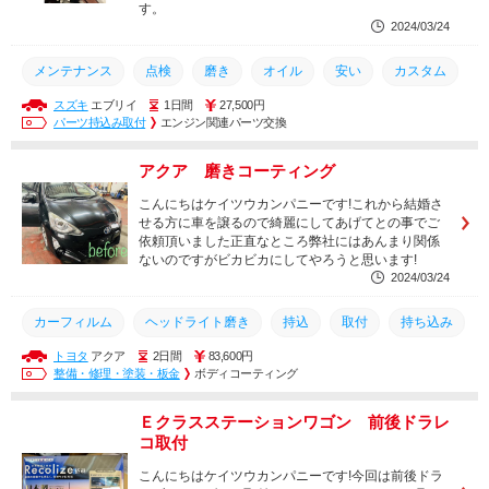
す。
2024/03/24
メンテナンス
点検
磨き
オイル
安い
カスタム
スズキ
エブリイ
1日間
27,500円
修理
持ち込み
持込
取付
車検
交換
整備
パーツ持込み取付
エンジン関連パーツ交換
豊橋市
西尾市
幸田町
土日営業
豊田市
安城市
アクア 磨きコーティング
岡崎市
こんにちはケイツウカンパニーです!これから結婚さ
せる方に車を譲るので綺麗にしてあげてとの事でご
依頼頂いました正直なところ弊社にはあんまり関係
ないのですがビカビカにしてやろうと思います!
2024/03/24
カーフィルム
ヘッドライト磨き
持込
取付
持ち込み
トヨタ
アクア
2日間
83,600円
カスタム
磨き
メンテナンス
コーティング
取り付け
整備・修理・塗装・板金
ボディコーティング
車検
整備
交換
安城市
豊田市
幸田町
Ｅクラスステーションワゴン 前後ドラレ
西尾市
豊橋市
岡崎市
土日営業
コ取付
こんにちはケイツウカンパニーです!今回は前後ドラ