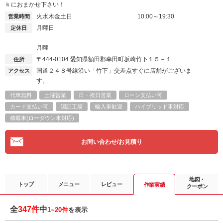
ｋにおまかせ下さい！
火水木金土日
10:00～19:30
営業時間
月曜日
定休日
月曜
〒444-0104
愛知県額田郡幸田町坂崎竹下１５－１
住所
国道２４８号線沿い「竹下」交差点すぐに店舗がございま
アクセス
す。
代車無料
土曜営業
日・祝日営業
ローン支払い可
カード支払い可
認証工場
輸入車歓迎
ハイブリッド車対応
積載車(ローダウン車対応)
お問い合わせ/お見積り
地図・
トップ
メニュー
レビュー
作業実績
クーポン
全
347件
中
1~20件
を表示