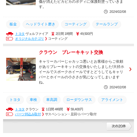
傷が消えたピカピカのボディに保護剤塗っていきま
す。
2024/02/08
板金
ヘッドライト磨き
コーティング
テールランプ
トヨタ
ヴェルファイア
2日間 1時間
49,500円
バンパー
グリル
カーフィルム
磨き
ヘッドライト
オリジナルカテゴリ
コーティング
メンテナンス
土日営業
カスタム
岡崎市
HDMI
クラウン ブレーキキット交換
幸田町
トヨタ
車検
点検
整備
修理
キャリーカバーじゃカッコ悪いとお客様からご依頼
がありブレーキキットの交換をいたしました!大径ホ
イールでスポークホイールですとどうしてもキャリ
パーとホイールの小ささが気になってしまいます
ね。
2024/02/08
トヨタ
車検
車高調
ローダウンサス
アライメント
トヨタ
クラウン
1日間 4時間
59,400円
点検
幸田町
岡崎市
カスタム
メンテナンス
パーツ持込み取付
サスペンション・足回りパーツ取付
安い
持込
持ち込み
土日営業
取り付け
取付
整備
修理
交換