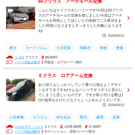
60プリウス アーチモール交換
車検
岡崎市
土日営業
こんにちはケイツウカンパニーです!今回は60プリウ
スのアーチモールの交換を致しました!今回はアーチ
モールを同色にしてほしいとの依頼でご入庫頂きま
した!同色になりますとすっきりした印象になります
ね!
2024/03/13
磨き
カーフィルム
土日営業
岡崎市
車検
整備
トヨタ
プリウス
88,000円
安城市
豊橋市
西尾市
幸田町
豊田市
交換
パーツ持込み取付
外装品・エアロパーツ取付
取り付け
コーティング
メンテナンス
持込
取付
Ｅクラス ロアアーム交換
持ち込み
カスタム
人気車種
あり回りもしっかりしていて乗り心地もよくデザイ
ンもすてきですね!そんなベンツでギコギコと音がし
てしまうと悲しいものです。ですが取り付ける際は1
Gの負荷をかけたりなどちょっとめんどくさいです。
2024/03/13
人気車種
カスタム
持ち込み
取付
修理
交換
メルセデス・ベンツ
Ｅクラス
1日間 3時間
27,500円
取り付け
コーティング
メンテナンス
持込
豊田市
パーツ持込み取付
サスペンション・足回りパーツ取付