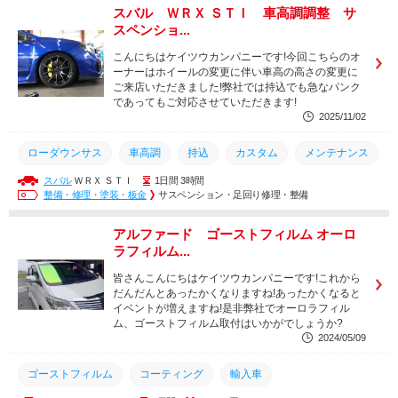
スバル ＷＲＸ ＳＴＩ 車高調調整 サ
スペンショ...
こんにちはケイツウカンパニーです!今回こちらのオ
ーナーはホイールの変更に伴い車高の高さの変更に
ご来店いただきました!弊社では持込でも急なパンク
であってもご対応させていただきます!
2025/11/02
ローダウンサス
車高調
持込
カスタム
メンテナンス
スバル
ＷＲＸ ＳＴＩ
1日間 3時間
コーティング
土日営業
取付
点検
取り付け
整備・修理・塗装・板金
サスペンション・足回り修理・整備
車検
整備
修理
交換
グー故障診断
アルファード ゴーストフィルム オーロ
ラフィルム...
皆さんこんにちはケイツウカンパニーです!これから
だんだんとあったかくなりますね!あったかくなると
イベントが増えますね!是非弊社でオーロラフィル
ム、ゴーストフィルム取付はいかがでしょうか?
2024/05/09
ゴーストフィルム
コーティング
輸入車