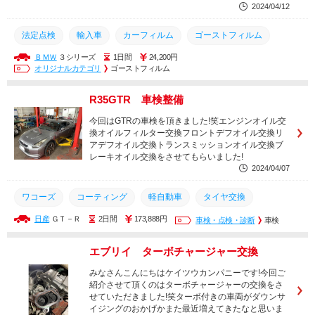
2024/04/12
法定点検
輸入車
カーフィルム
ゴーストフィルム
ＢＭＷ
３シリーズ
1日間
24,200円
持ち込み
取付
カスタム
コーティング
整備
オリジナルカテゴリ
ゴーストフィルム
土日営業
メンテナンス
取り付け
交換
修理
R35GTR 車検整備
安城市
豊橋市
西尾市
幸田町
岡崎市
豊田市
今回はGTRの車検を頂きました!笑エンジンオイル交
換オイルフィルター交換フロントデフオイル交換リ
アデフオイル交換トランスミッションオイル交換ブ
レーキオイル交換をさせてもらいました!
2024/04/07
ワコーズ
コーティング
軽自動車
タイヤ交換
日産
ＧＴ－Ｒ
2日間
173,888円
土日営業
車検
整備
メンテナンス
車検・点検・診断
取り付け
車検
交換
修理
岡崎市
安城市
豊橋市
西尾市
エブリイ ターボチャージャー交換
幸田町
豊田市
みなさんこんにちはケイツウカンパニーです!今回ご
紹介させて頂くのはターボチャージャーの交換をさ
せていただきました!笑ターボ付きの車両がダウンサ
イジングのおかげかまた最近増えてきたなと思いま