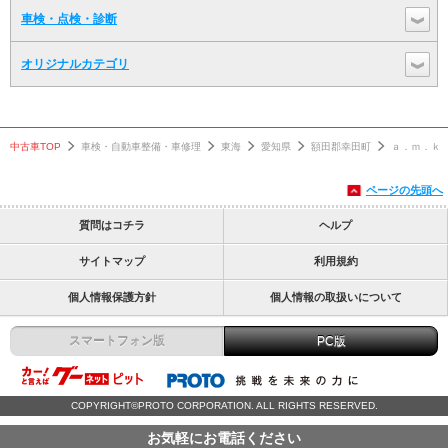
車検・点検・診断
オリジナルカテゴリ
中古車TOP
車検・自動車整備・車修理
東海
愛知県
額田郡幸田町
ａ．ｍ．ｋ
ページの先頭へ
質問はコチラ
ヘルプ
サイトマップ
利用規約
個人情報保護方針
個人情報の取扱いについて
スマートフォン版
PC版
COPYRIGHT©PROTO CORPORATION. ALL RIGHTS RESERVED.
お気軽にお電話ください