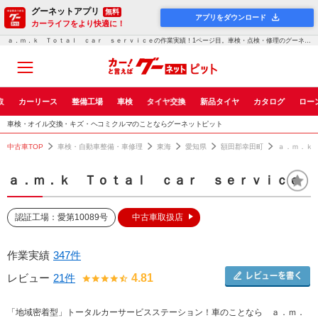
グーネットアプリ
無料
アプリをダウンロード
カーライフをより快適に！
ａ．ｍ．ｋ Ｔｏｔａｌ ｃａｒ ｓｅｒｖｉｃｅの作業実績！1ページ目。車検・点検・修理のグーネットピット
取
カーリース
整備工場
車検
タイヤ交換
新品タイヤ
カタログ
ロー
車検・オイル交換・キズ・ヘコミクルマのことならグーネットピット
中古車TOP
車検・自動車整備・車修理
東海
愛知県
額田郡幸田町
ａ．ｍ．ｋ
ａ．ｍ．ｋ Ｔｏｔａｌ ｃａｒ ｓｅｒｖｉｃｅ
認証工場：愛第10089号
中古車取扱店
作業実績
347件
レビュー
21件
4.81
「地域密着型」トータルカーサービスステーション！車のことなら ａ．ｍ．