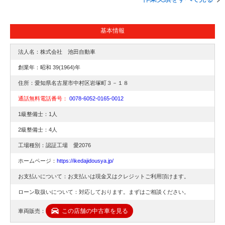
す。
た。
基本情報
法人名：株式会社 池田自動車
創業年：昭和 39(1964)年
住所：愛知県名古屋市中村区岩塚町３－１８
通話無料電話番号：
0078-6052-0165-0012
1級整備士：1人
2級整備士：4人
工場種別：認証工場 愛2076
ホームページ：
https://ikedajidousya.jp/
お支払いについて：お支払いは現金又はクレジットご利用頂けます。
ローン取扱いについて：対応しております。まずはご相談ください。
この店舗の中古車を見る
車両販売：