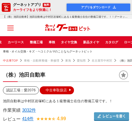
グーネットアプリ
無料
アプリをダウンロード
カーライフをより快適に！
【（株）池田自動車】池田自動車は中村区岩塚町にある１級整備士在住の整備工場です。！！グーネットピット
取
カーリース
整備工場
車検
タイヤ交換
新品タイヤ
カタログ
ロー
車検・オイル交換・キズ・ヘコミクルマのことならグーネットピット
中古車TOP
車検・自動車整備・車修理
東海
愛知県
名古屋市中村区
（株）池
（株）池田自動車
認証工場：愛2076
中古車取扱店
池田自動車は中村区岩塚町にある１級整備士在住の整備工場です。！
作業実績
3032件
414件
4.99
レビュー