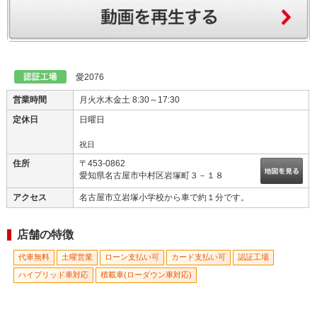
愛2076
営業時間
月火水木金土 8:30～17:30
定休日
日曜日
祝日
住所
〒453-0862
愛知県名古屋市中村区岩塚町３－１８
アクセス
名古屋市立岩塚小学校から車で約１分です。
店舗の特徴
代車無料
土曜営業
ローン支払い可
カード支払い可
認証工場
ハイブリッド車対応
積載車(ローダウン車対応)