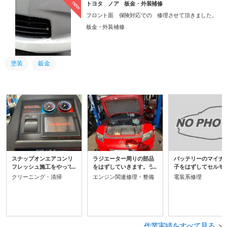
new
トヨタ ノア 板金・外装補修
フロント面 保険対応での 修理させて頂きました。
板金・外装補修
塗装
鈑金
スナップオンエアコンリ
ラジエーター周りの部品
バッテリーのマイナ
フレッシュ施工をやって
をはずしていきます。ラ
子をはずしてセルモ
いきます。車両内のエア
ジエーターホースの接続
ーのロックボルトを
クリーニング・清掃
エンジン関連修理・整備
電装系修理
コンガスを一度回収して
をはずしてラジエーター
します。接続されて
再生洗浄してから規定量
本体を車両から取りはず
コネクターをはずし
のエアコンガスを充填し
します。今回はラジエー
ルモーターを取り外
ます。配管内の汚れや水
ターの水漏れで社外品の
す。今回はモーター
分を除去できるので故障
新品に交換しました。車
のためリビルト品の
の危険性を低減できま
両に復元していきます。
モーターに交換しま
作業実績をすべて見る