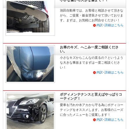
池田自動車では、お客様と相談させて頂きな
がら、ご提案・鈑金塗装させて頂いておりま
す。まずは、お気軽にお問合せください！
内訳･詳細はこちら
お車のキズ、へこみ一度ご相談くださ
い。
小さなキズからこんなの直るの？というよう
な大きな事故までまずは一度ご相談くださ
い！
内訳･詳細はこちら
ボディメンテナンスと言えばやっぱりコ
ーティング！
愛車を汚れや水アカから守る為にボディコー
ティングをオススメします。お客様のニーズ
に合ったメニューをご提案します！
内訳･詳細はこちら