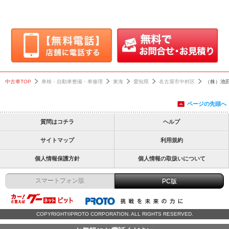
中古車TOP
車検・自動車整備・車修理
東海
愛知県
名古屋市中村区
（株）池
ページの先頭へ
質問はコチラ
ヘルプ
サイトマップ
利用規約
個人情報保護方針
個人情報の取扱いについて
スマートフォン版
PC版
COPYRIGHT©PROTO CORPORATION. ALL RIGHTS RESERVED.