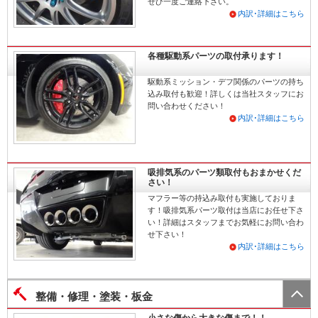
ぜひ一度ご連絡下さい。
内訳･詳細はこちら
各種駆動系パーツの取付承ります！
駆動系ミッション・デフ関係のパーツの持ち
込み取付も歓迎！詳しくは当社スタッフにお
問い合わせください！
内訳･詳細はこちら
吸排気系のパーツ類取付もおまかせくだ
さい！
マフラー等の持込み取付も実施しておりま
す！吸排気系パーツ取付は当店にお任せ下さ
い！詳細はスタッフまでお気軽にお問い合わ
せ下さい！
内訳･詳細はこちら
整備・修理・塗装・板金
小さな傷から大きな傷まで！！