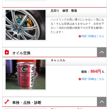
足回り 修理 整備
ハンドリングが思い通りにいかない！気にな
る！そんな症状はありませんか？ お任せ下
さい！当社の自慢の技術でその不安を解消い
たします！
内訳･詳細はこちら
オイル交換
キャッスル
864円
価格：
/L
内訳･詳細はこちら
車検・点検・診断