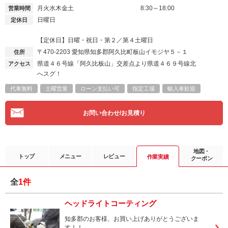
月火水木金土
8:30～18:00
営業時間
日曜日
定休日
【定休日】日曜・祝日・第２／第４土曜日
〒470-2203
愛知県知多郡阿久比町板山イモジヤ５－１
住所
県道４６号線「阿久比板山」交差点より県道４６９号線北
アクセス
へスグ！
代車無料
土曜営業
ローン支払い可
指定工場
輸入車歓迎
お問い合わせ/お見積り
地図・
トップ
メニュー
レビュー
作業実績
クーポン
全
1件
ヘッドライトコーティング
知多郡のお客様、お買い上げありがとうございま
す！！