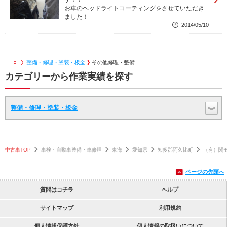
お車のヘッドライトコーティングをさせていただき
ました！
2014/05/10
整備・修理・塗装・板金
その他修理・整備
カテゴリーから作業実績を探す
整備・修理・塗装・板金
中古車TOP
車検・自動車整備・車修理
東海
愛知県
知多郡阿久比町
（有）関
ページの先頭へ
質問はコチラ
ヘルプ
サイトマップ
利用規約
個人情報保護方針
個人情報の取扱いについて