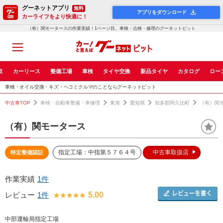
グーネットアプリ
無料
アプリをダウンロード
カーライフをより快適に！
（有）関モータースの作業実績！1ページ目。車検・点検・修理のグーネットピット
取
カーリース
整備工場
車検
タイヤ交換
新品タイヤ
カタログ
ロー
車検・オイル交換・キズ・ヘコミクルマのことならグーネットピット
中古車TOP
車検・自動車整備・車修理
東海
愛知県
知多郡阿久比町
（有）関
（有）関モータース
指定工場：中指第５７６４号
中古車取扱店
特定整備認証
作業実績
1件
レビュー
1件
5.00
中部運輸局指定工場