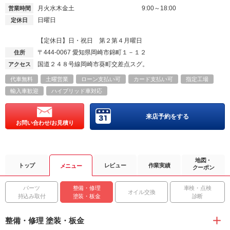
月火水木金土
9:00～18:00
営業時間
日曜日
定休日
【定休日】日・祝日 第２第４月曜日
〒444-0067
愛知県岡崎市錦町１－１２
住所
国道２４８号線岡崎市葵町交差点スグ。
アクセス
代車無料
土曜営業
ローン支払い可
カード支払い可
指定工場
輸入車歓迎
ハイブリッド車対応
来店予約をする
お問い合わせ/お見積り
地図・
トップ
レビュー
作業実績
メニュー
クーポン
パーツ
整備・修理
車検・点検
オイル交換
持込み取付
塗装・板金
診断
整備・修理 塗装・板金