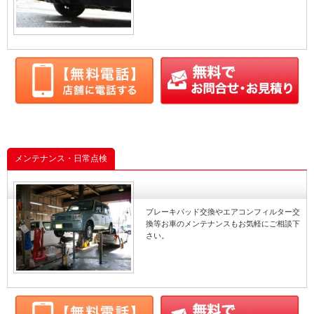
回はたっぷり時間を
インスタグラム
ABS
たので、お値打ちな
パーツを探す事が出
Facebook
ブレーキ
した もし買ったは良
車検に通らなくて困
いるクルマがありま
インスタ
ダイナ
ら、お気軽に御相談
い
Instagram
トヨタ
整備
岡崎市
交換
整備
修理
修理
メンテナンス・日常点検
交換
ブレーキパッド交換やエアコンフィルター交
換等お車のメンテナンスもお気軽にご相談下
さい。