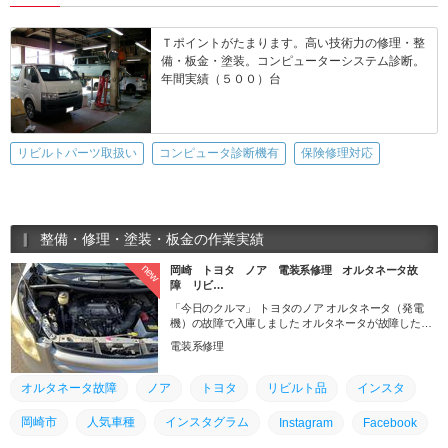
Ｔポイントがたまります。高い技術力の修理・整
備・板金・塗装。コンピューターシステム診断。
年間実績（５００）台
リビルトパーツ取扱い
コンピュータ診断機有
保険修理対応
整備・修理・塗装・板金の作業実績
new
岡崎 トヨタ ノア 電装系修理 オルタネータ故
障 リビ…
「今日のクルマ」 トヨタのノア オルタネータ（発電
機）の故障で入庫しました オルタネータが故障したま
ま走る続けると、最悪 “大きな交差点のど真ん中” でク
電装系修理
ルマが動かなくなってしまう可能性もあるので、出来
ればJAFなどのロードサービスを利用して欲しいです
それにしても今回は、今まであまり見た事のないトラ
オルタネータ故障
ノア
トヨタ
リビルト品
インスタ
ブルでした
岡崎市
人気車種
インスタグラム
Instagram
Facebook