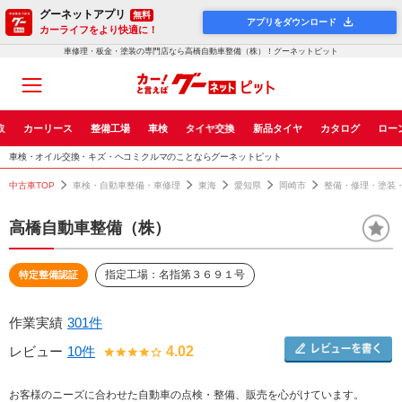
グーネットアプリ
無料
アプリをダウンロード
カーライフをより快適に！
車修理・板金・塗装の専門店なら高橋自動車整備（株）！グーネットピット
取
カーリース
整備工場
車検
タイヤ交換
新品タイヤ
カタログ
ロー
車検・オイル交換・キズ・ヘコミクルマのことならグーネットピット
中古車TOP
車検・自動車整備・車修理
東海
愛知県
岡崎市
整備・修理・塗装
高橋自動車整備（株）
指定工場：名指第３６９１号
特定整備認証
作業実績
301件
レビュー
10件
4.02
お客様のニーズに合わせた自動車の点検・整備、販売を心がけています。