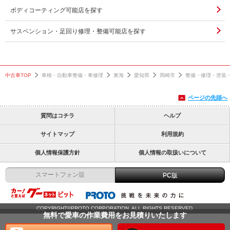
ボディコーティング可能店を探す
サスペンション・足回り修理・整備可能店を探す
中古車TOP
車検・自動車整備・車修理
東海
愛知県
岡崎市
整備・修理・塗装
ページの先頭へ
質問はコチラ
ヘルプ
サイトマップ
利用規約
個人情報保護方針
個人情報の取扱いについて
スマートフォン版
PC版
COPYRIGHT©PROTO CORPORATION. ALL RIGHTS RESERVED.
無料で愛車の作業費用をお見積りいたします