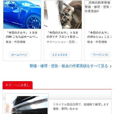
フェイスブック
岡崎
土日営業
整備
修理
交換
「今日のクルマ」 トヨタ
「今日のクルマ」 トヨタ
「今日のクルマ」 『
の86 こちらはホームペー
のダイナ フロント右タイ
のポルシェ』こと ス
ジからのお問い合わせか
ヤ辺りから変な音がする
のサンバー 知り合い
板金・外装補修
サスペンション・足回り修理・整備
板金・外装補修
ら入庫していただきまし
＆ＡＢＳのランプが点き
看板屋さんからの紹
た 死角に入っていた支柱
っぱなしという症状で入
入庫しました このク
に気づかずに思いっきり
庫しました 確認すると、
マ 元は車検の通ら
ホームページ
ＸＺＵ３０６
ワーゲンバス
ぶつかってしまったそう
確かにシャリシャリ金属
状態だった（ワーゲ
です ディーラーさんは10
がこすれる様な音が･･･
ス仕様）ので、中古
ＡＢＳセンサー故
中古パーツ活用
車検
0点満点の整備になるか
整備・修理・塗装・板金の作業実績をすべて見る
普段なら大した作業では
障
ツをかき集めて何と
ら、（注 決して悪いこと
ないのだけれど、今回
検の通る状態（ノー
ハブベアリング交
中古パーツ
サンバーバン
ではありません）どうし
は、ＡＢＳセンサーがナ
ル）に戻しました 何
換
ても高くなります 今回
ックル（足回りの部品）
成７年のクルマなの
「高橋自動車整備」を選
お値打
に固着してしまってにっ
ハブベアリング
新品パーツは廃版 
スバル
キズ・へこみ直し
んでいただいたのは正解
ちもさっちも状態に(´;ω;
パーツは新品より高
です！ ちなみにこの写メ
｀) 覚悟を決めて、ブレー
ろ！て値段設定の安
鈑金修理
インスタグラム
軽自動車
は、お客様が高橋自動車
キローターを外しての作
値ｗ 時間と苦労をか
整備のホームページに送
業となりました
甲斐も有って、何と
岡崎市
Instagram
整備
ってくれたものです
算内に納めることが
リサイクル部品活用で、低価格で修理します
ました！ これは自分
フェイスブック
ABSセンサー
修理
価格：要問い合わせ
手を送りたいですｗｗ