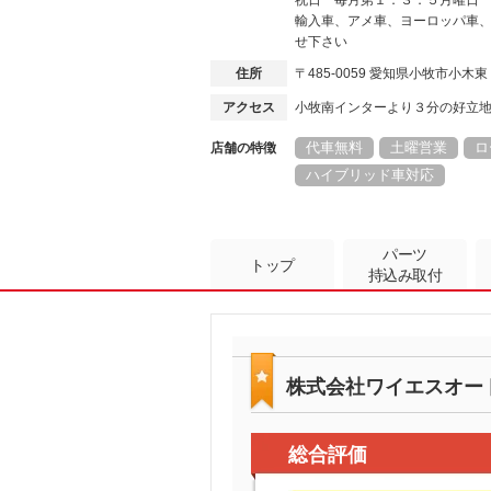
祝日 毎月第１．３．５月曜日
輸入車、アメ車、ヨーロッパ車
せ下さい
住所
〒485-0059 愛知県小牧市小木
アクセス
小牧南インターより３分の好立
代車無料
土曜営業
ロ
店舗の特徴
ハイブリッド車対応
パーツ
トップ
持込み取付
株式会社ワイエスオー
総合評価