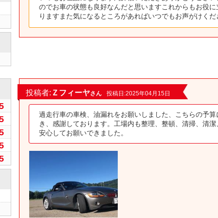
のでお車の状態も良好なんだと思いますこれからもお役に
りますまた気になるところがあればいつでもお声がけくだ
0
投稿者:
Ｚフィーヤ
さん
投稿日:2025年04月15日
5
過走行車の車検、油漏れをお願いしました、こちらの予算
5
き、感謝しております。工場内も整理、整頓、清掃、清潔
5
安心してお願いできました。
5
5