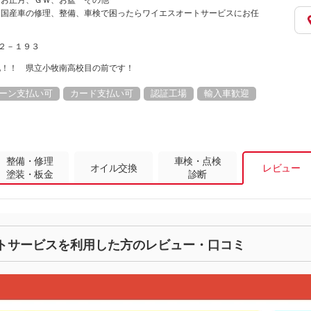
 お正月、ＧＷ、お盆 その他
、国産車の修理、整備、車検で困ったらワイエスオートサービスにお任
東２－１９３
地！！ 県立小牧南高校目の前です！
ーン支払い可
カード支払い可
認証工場
輸入車歓迎
整備・修理
車検・点検
オイル交換
レビュー
塗装・板金
診断
トサービスを利用した方のレビュー・口コミ