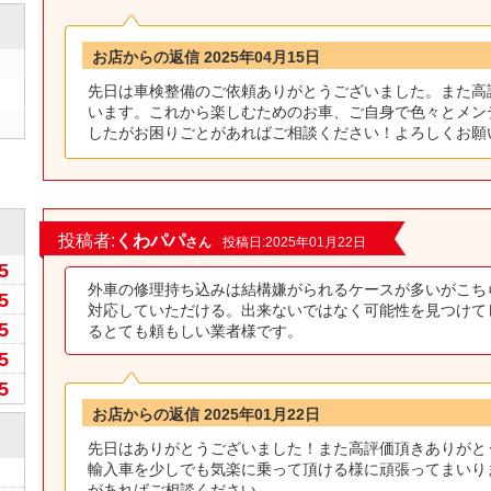
お店からの返信 2025年04月15日
先日は車検整備のご依頼ありがとうございました。また高
います。これから楽しむためのお車、ご自身で色々とメン
したがお困りごとがあればご相談ください！よろしくお願
0
投稿者:
くわパパ
さん
投稿日:2025年01月22日
5
外車の修理持ち込みは結構嫌がられるケースが多いがこち
5
対応していただける。出来ないではなく可能性を見つけて
5
るとても頼もしい業者様です。
5
5
お店からの返信 2025年01月22日
先日はありがとうございました！また高評価頂きありがと
輸入車を少しでも気楽に乗って頂ける様に頑張ってまいり
があればご相談ください