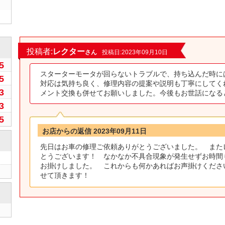
2
投稿者:
レクター
さん
投稿日:2023年09月10日
5
スターターモータが回らないトラブルで、持ち込んだ時に
5
対応は気持ち良く、修理内容の提案や説明も丁寧にしてく
3
メント交換も併せてお願いしました。今後もお世話になる
3
5
お店からの返信 2023年09月11日
先日はお車の修理ご依頼ありがとうございました。 また
とうございます！ なかなか不具合現象が発生せずお時間
お掛けしました。 これからも何かあればお声掛けくださ
せて頂きます！