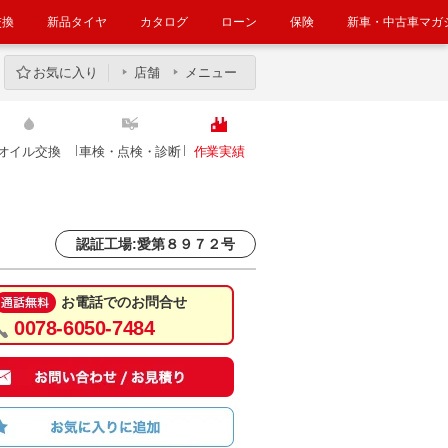
交換
新品タイヤ
カタログ
ローン
保険
新車・中古車マガ
お気に入り
店舗
メニュー
オイル交換
車検・点検・診断
作業実績
認証工場:愛第８９７２号
お電話でのお問合せ
0078-6050-7484