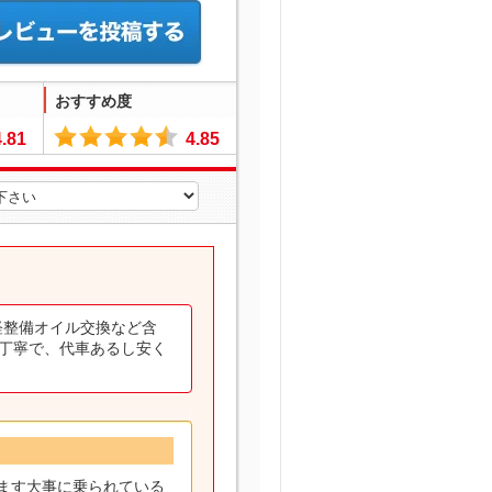
おすすめ度
4.81
4.85
軽整備オイル交換など含
も丁寧で、代車あるし安く
ます大事に乗られている