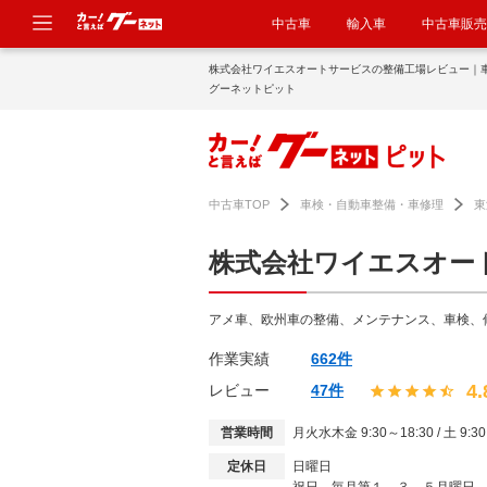
中古車
輸入車
中古車販売
株式会社ワイエスオートサービスの整備工場レビュー｜
グーネットピット
中古車TOP
車検・自動車整備・車修理
東
株式会社ワイエスオー
アメ車、欧州車の整備、メンテナンス、車検、
作業実績
662件
4.
レビュー
47件
営業時間
月火水木金 9:30～18:30 / 土 9:30
定休日
日曜日