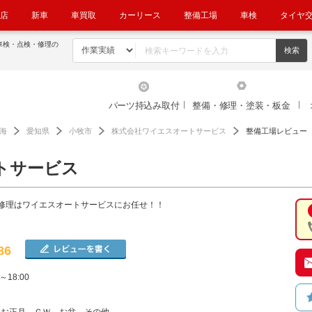
店
新車
車買取
カーリース
整備工場
車検
タイヤ
車検・点検・修理の
パーツ持込み取付
整備・修理・塗装・板金
海
愛知県
小牧市
株式会社ワイエスオートサービス
整備工場レビュー
トサービス
修理はワイエスオートサービスにお任せ！！
86
～18:00