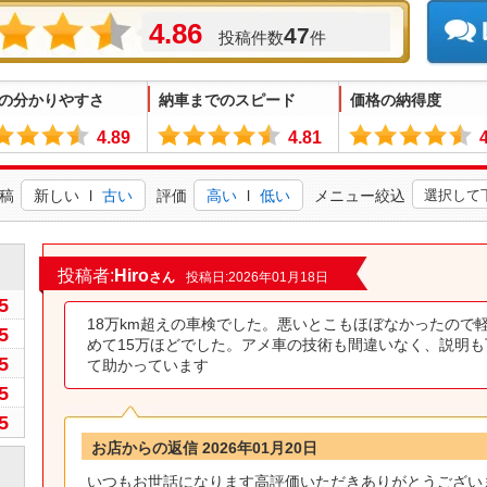
4.86
47
投稿件数
件
の分かりやすさ
納車までのスピード
価格の納得度
4.89
4.81
稿
新しい
l
古い
評価
高い
l
低い
メニュー絞込
0
投稿者:
Hiro
さん
投稿日:2026年01月18日
5
18万km超えの車検でした。悪いとこもほぼなかったので
5
めて15万ほどでした。アメ車の技術も間違いなく、説明
5
て助かっています
5
5
お店からの返信 2026年01月20日
いつもお世話になります高評価いただきありがとうござい