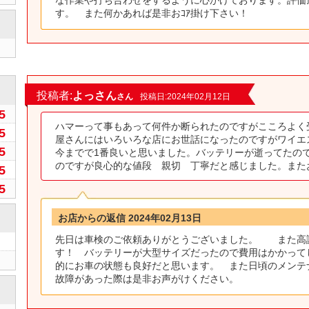
す。 また何かあれば是非おｺｱ掛け下さい！
0
投稿者:
よっさん
さん
投稿日:2024年02月12日
5
ハマーって事もあって何件か断られたのですがこころよく
5
屋さんにはいろいろな店にお世話になったのですがワイエ
5
今までで1番良いと思いました。バッテリーが逝ってたの
のですが良心的な値段 親切 丁寧だと感じました。また
5
5
お店からの返信 2024年02月13日
先日は車検のご依頼ありがとうございました。 また高
す！ バッテリーが大型サイズだったので費用はかかって
的にお車の状態も良好だと思います。 また日頃のメンテ
故障があった際は是非お声がけください。