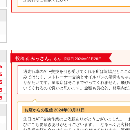
0
投稿者:
みっさん。
さん
投稿日:2024年03月28日
5
過走行車のATF交換を引き受けてくれる所は近場だとここ
5
みではなく、ストレーナー交換とオイルパンの清掃もちゃ
5
りがたいです。量販店はそこまでやってくれません。飛び
いてくれるので良いと思います。金額も良心的、相場内だ
5
5
お店からの返信 2024年03月31日
先日はATF交換作業のご依頼ありがとうございました。 
びにごち要頂きありがとうございます。 なるべくお客様
な作業や打ち合わせをするように心がけております。評価