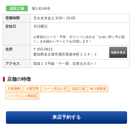
ご来店の際は事前にご連絡ください。
第1-8148号
営業時間
月火水木金土 9:00～18:00
定休日
月日曜日
お客様のニーズ・予算・ポリシーに合わせ『かゆい所に手が届
く』きめ細かいサービスを目指します！
住所
〒455-0813
愛知県名古屋市港区善進本町２３４－１
アクセス
国道２３号線「十一屋」交差点を北へ！
店舗の特徴
代車無料
土曜営業
ローン支払い可
認証工場
輸入車歓迎
ハイブリッド車対応
来店予約する