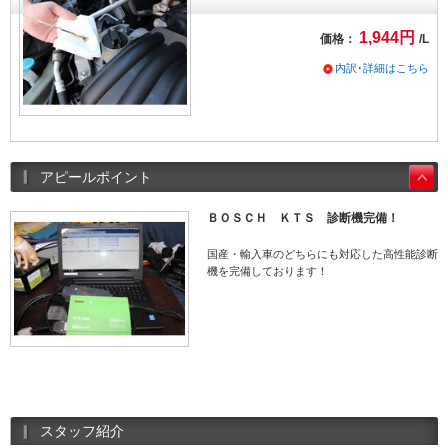
1,944円
価格：
/L
内訳･詳細はこちら
アピールポイント
ＢＯＳＣＨ ＫＴＳ 診断機完備！
国産・輸入車のどちらにも対応した高性能診断
機を完備しております！
スタッフ紹介