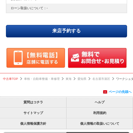
ローン取扱いについて：-
来店予約する
中古車TOP
車検・自動車整備・車修理
東海
愛知県
名古屋市港区
ワークシュ
ページの先頭へ
質問はコチラ
ヘルプ
サイトマップ
利用規約
個人情報保護方針
個人情報の取扱いについて