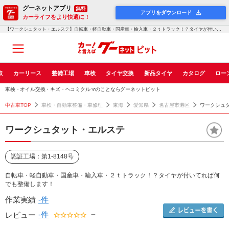
グーネットアプリ
無料
アプリをダウンロード
カーライフをより快適に！
【ワークシュタット・エルステ】自転車・軽自動車・国産車・輸入車・２ｔトラック！？タイヤが付いてれば何でも整備し...！グーネットピット
取
カーリース
整備工場
車検
タイヤ交換
新品タイヤ
カタログ
ロー
車検・オイル交換・キズ・ヘコミクルマのことならグーネットピット
中古車TOP
車検・自動車整備・車修理
東海
愛知県
名古屋市港区
ワークシュ
ワークシュタット・エルステ
認証工場：第1-8148号
自転車・軽自動車・国産車・輸入車・２ｔトラック！？タイヤが付いてれば何
でも整備します！
作業実績
-件
-件
－
レビュー