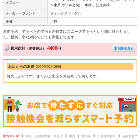
メニュー
ン車用(オイル交換) 、車検 、法定点検
メーカー・ブランド
フォルクスワーゲン
車種
ポロ
事前予約してあったので当日の作業はスムーズであっという間に終わりまし
た。親切丁寧な対応でとても満足してます
4400
費用総額
円
（消費税込）
お店からの返信
2020年02月29日
お久しぶりです。またのご来店をお待ちしております。
中古車TOP
車検・自動車整備・車修理
東海
愛知県
知多郡武豊町
有限会社ゴ