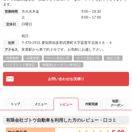
ます。
月火水木金
9:00～18:30
営業時間
土
9:00～17:00
日曜日
定休日
祝日
〒470-2531
愛知県知多郡武豊町大字冨貴字北側４８－４
住所
富貴駅から車で約２分です。お気軽にお越し下さい。
アクセス
代車無料
土曜営業
ローン支払い可
カード支払い可
指定工場
ハイブリッド車対応
積載車(ローダウン車対応)
お問い合わせ/お見積り
地図・
トップ
メニュー
作業実績
レビュー
クーポン
有限会社ゴトウ自動車を利用した方のレビュー・口コミ