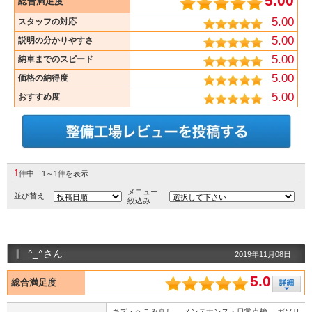
5.00
総合満足度
5.00
スタッフの対応
5.00
説明の分かりやすさ
5.00
納車までのスピード
5.00
価格の納得度
5.00
おすすめ度
1
件中 1～1件を表示
メニュー
並び替え
絞込み
^_^さん
2019年11月08日
5.0
総合満足度
キズ・へこみ直し 、メンテナンス・日常点検 、ガソリ