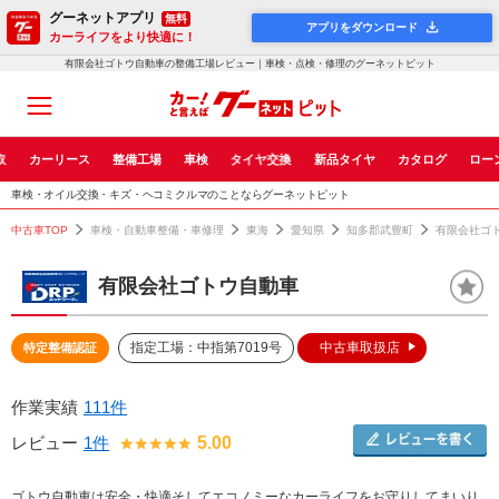
グーネットアプリ
無料
アプリをダウンロード
カーライフをより快適に！
有限会社ゴトウ自動車の整備工場レビュー｜車検・点検・修理のグーネットピット
取
カーリース
整備工場
車検
タイヤ交換
新品タイヤ
カタログ
ロー
車検・オイル交換・キズ・ヘコミクルマのことならグーネットピット
中古車TOP
車検・自動車整備・車修理
東海
愛知県
知多郡武豊町
有限会社ゴ
有限会社ゴトウ自動車
指定工場：中指第7019号
中古車取扱店
特定整備認証
作業実績
111件
レビュー
1件
5.00
ゴトウ自動車は安全・快適そしてエコノミーなカーライフをお守りしてまいり