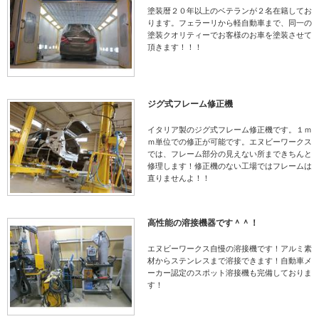
塗装暦２０年以上のベテランが２名在籍してお
ります。フェラーリから軽自動車まで、同一の
塗装クオリティーでお客様のお車を塗装させて
頂きます！！！
ジグ式フレーム修正機
イタリア製のジグ式フレーム修正機です。１ｍ
ｍ単位での修正が可能です。エヌビーワークス
では、フレーム部分の見えない所まできちんと
修理します！修正機のない工場ではフレームは
直りませんよ！！
高性能の溶接機器です＾＾！
エヌビーワークス自慢の溶接機です！アルミ素
材からステンレスまで溶接できます！自動車メ
ーカー認定のスポット溶接機も完備しておりま
す！