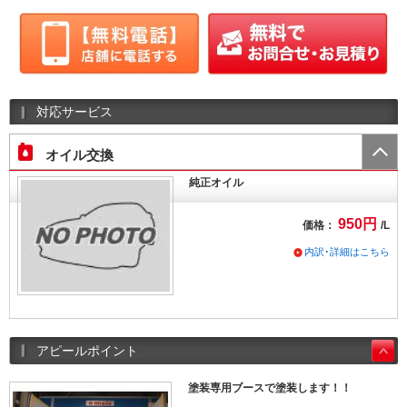
対応サービス
オイル交換
純正オイル
950円
価格：
/L
内訳･詳細はこちら
アピールポイント
塗装専用ブースで塗装します！！