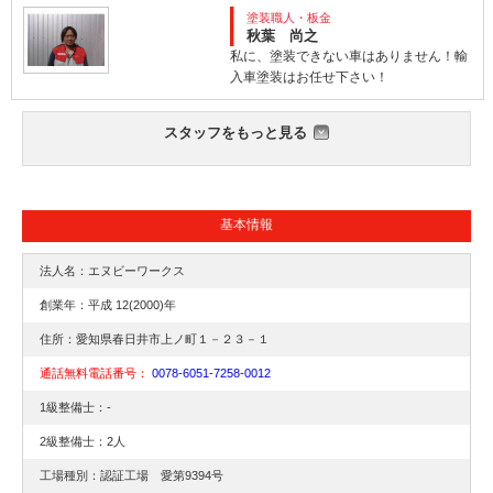
塗装職人・板金
秋葉 尚之
私に、塗装できない車はありません！輸
入車塗装はお任せ下さい！
スタッフをもっと見る
基本情報
法人名：エヌビーワークス
創業年：平成 12(2000)年
住所：愛知県春日井市上ノ町１－２３－１
通話無料電話番号：
0078-6051-7258-0012
1級整備士：-
2級整備士：2人
工場種別：認証工場 愛第9394号