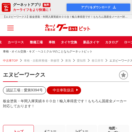
グーネットアプリ
無料
アプリをダウンロード
カーライフをより快適に！
【エヌビーワークス】板金塗装・年間入庫実績８００台！輸入車得意です！もちろん国産全メーカー対応してお...！グーネットピット
取
カーリース
整備工場
車検
タイヤ交換
新品タイヤ
カタログ
ロー
車検・オイル交換・キズ・ヘコミクルマのことならグーネットピット
中古車TOP
車検・自動車整備・車修理
東海
愛知県
春日井市
エヌビーワーク
エヌビーワークス
認証工場：愛第9394号
中古車取扱店
板金塗装・年間入庫実績８００台！輸入車得意です！もちろん国産全メーカー
対応しております！
地図・
メニュー
レビュー
トップ