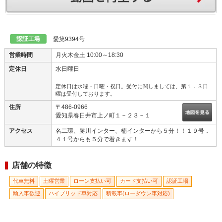
愛第9394号
営業時間
月火木金土 10:00～18:30
定休日
水日曜日
定休日は水曜・日曜・祝日。受付に関しましては、第１．３日
曜は受付しております。
住所
〒486-0966
愛知県春日井市上ノ町１－２３－１
アクセス
名二環、勝川インター、楠インターから５分！！１９号．
４１号からも５分で着きます！
店舗の特徴
代車無料
土曜営業
ローン支払い可
カード支払い可
認証工場
輸入車歓迎
ハイブリッド車対応
積載車(ローダウン車対応)