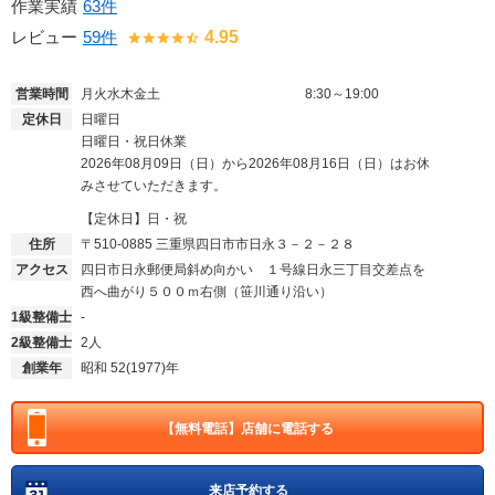
作業実績
63件
レビュー
59件
4.95
営業時間
月火水木金土
8:30～19:00
定休日
日曜日
日曜日・祝日休業
2026年08月09日（日）から2026年08月16日（日）はお休
みさせていただきます。
【定休日】日・祝
住所
〒510-0885
三重県四日市市日永３－２－２８
アクセス
四日市日永郵便局斜め向かい １号線日永三丁目交差点を
西へ曲がり５００ｍ右側（笹川通り沿い）
1級整備士
-
2級整備士
2人
創業年
昭和 52(1977)年
【無料電話】
店舗に電話する
来店予約する