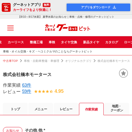
グーネットアプリ
無料
アプリをダウンロード
カーライフをより快適に！
【8/10～8/17休業】 夏季休業のお知らせ｜車検・点検・修理のグーネットピット
取
カーリース
整備工場
車検
タイヤ交換
新品タイヤ
カタログ
ロー
車検・オイル交換・キズ・ヘコミクルマのことならグーネットピット
中古車TOP
車検・自動車整備・車修理
オリジナルカテゴリ
株式会社橋本モータース
株式会社橋本モータース
作業実績
63件
59件
4.95
レビュー
地図・
トップ
メニュー
レビュー
作業実績
クーポン
その他 他 *
お知らせ