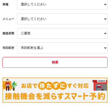
て何とか滲みは解消しまし
り寄せて頂き 交換し
車種
た。それ以外にターボホー
いました。命に関わ
ス、インテークホース、ラ
の為、気付いて頂い
ジエターホース(アッパー&
にありがたかったで
ロア)をSAMCO製に交換。
ャッキアップでもし
メニュー
ターボ&インテークホース
り、日常の点検くら
は専用のバンドも一緒に購
とても判らないレベ
入したのですが、これもま
た(オイルやクーラン
た難ありでカシメの部分の
漏れてないかは、駐
都道府県
ボルトが無駄に長くてエン
ースの床の濡れ具合
ジンスペースに余裕のない
日々確認はしてました
ワークスには邪魔な事この
強化ブレーキホース
上なし。結局半分も使わず
合のあったホースを
市区町村
に純正品を使い回す事に
ーに送付し問い合わ
(さすが海外製。車種毎の
替品を送ってくれる
配慮が皆無)。あと、前々
と。次回、ブレーキ
から気になってたクラクシ
の交換をお願いする
ョンの音を変えたくてMIT
す。今回も橋本モー
UBA製ALPHAIIを取り付け
さんに作業をお願い
て貰いました。純正はシン
かったと満足してい
グル。今度のはダブルなの
で、純正カプラー配線を1
系統から2系統に分岐させ
る部品も購入しました。取
り付け位置はお任せしまし
たが、MITUBA製の中で最
もコンパクトサイズなホー
ンとは言え元々スペースに