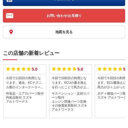
お問い合わせ/お見積り
地図を見る
この店舗の新着レビュー
5.0
5.0
5.
今回で11回目の利用とな
今回で10回目の利用とな
今回で９回目の利用
ります。過去、KCテクニ
ります。ECUの書き換え
ます。ECU書換えに
カ製のインタークーラーを
を行ったことで馬力が上が
馬力が少々上がった
装着して頂いたのですが、
り、ストッピングパワーを
が、高速道路を走っ
外装品・エアロパーツ取付
サスペンション・足回りパ
ボディ補強パーツ取
軽量化と冷却効率を上げた
強化したくてLck619の対
レーンチェンジした
内装品取付
スズキ
ーツ取付
スズキ
アルトワーク
く同じくKCテクニカ製の
向ピストンキャリパーに交
にボディがたわんだ
アルトワークス
エンジン関連パーツ交換
ダクト付きFRPボンネット
換して貰いました。また、
その他電装系取付
スズキ
ールが大きいように
アルトワークス
に交換して貰いました。大
ついでにブレーキを強く踏
為、今回ボディの補
型なパーツの為、12月中
み込んだ時の為にテイクオ
タビライザー交換を
旬頃に工場に直送して貰っ
フのマスタシリンダースト
しました。またタイ
たのですが、色々諸事情が
ッパーも装着して貰いまし
だ溝は残っていたの