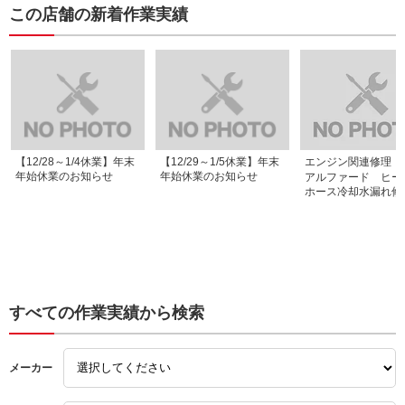
あり取り付けて貰ったのが
た。キャリパーですが、小
新車登録時からのま
この店舗の新着作業実績
２月上旬と約２ヵ月もパー
生のワークスはRAYSのCE
う４年経ち、ゴムも
ツを保管して頂くという非
28N 15インチを履かせて
り硬くなっていた為
常に迷惑を掛けてしまいま
いるのですが、メーカーの
の交換もお願いしま
した。それでも笑顔で「問
HPでは純正ホイールにそ
一部ボディ補強パー
題ありませんよ」と言って
のままポン付け出来るとあ
内装に穴を開ける必
頂き、大変嬉しかったで
ったので何の問題も無くイ
るものもありました
す。また、併せてステアリ
ケるだろうと思ってました
麗に穴を開けて取り
ングも交換して貰い、非常
が、ホイールに当たること
頂きました。また社
にレーシーな車に仕上がり
が判明。急遽、5mmのス
ンタークーラーを取
ました。今回も作業して頂
ペーサーを買って頂き対処
ていたのですが、更
いた内容に大変満足してお
しました(3mmでも大丈夫
したく大容量な社外
【12/28～1/4休業】年末
【12/29～1/5休業】年末
エンジン関連修理・
り、次回もまた橋本モータ
そうだったけどあまりギリ
り替えました。こち
年始休業のお知らせ
年始休業のお知らせ
アルファード ヒー
ースさんを利用したいと思
ギリなのもアレなので余裕
ン付けできるはずで
ホース冷却水漏れ修
います。
を持って5mmにしたとの
が、インタークーラ
こと)。またmonster SPO
を導くダクトカバー
RTの強化ブレーキホース
が悪く、少し加工し
を付けていた為、ブレーキ
の取り付けとなりま
ラインのそのまま流用を希
持ち込んだ部品は概
望したのですが取り回しに
無く装着できたので
難があり、キャリパー付属
取付作業中に運転席
のメッシュブレーキホース
のブレーキホースに
すべての作業実績から検索
を使用する事に。しかしこ
を感じ、確認したと
のホースかキャリパーか？
ルード漏れが発生し
精度がイマイチで助手席側
とのこと。ブレーキ
の組付け部分からフルード
は社外の強化品に交
メーカー
の滲みが発生したとのこ
いたのですが、応急
と。組付けを調整して頂い
いうことで急遽純正