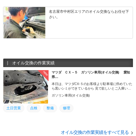
名古屋市中村区エリアのオイル交換ならお任せ下
さい。
オイル交換の作業実績
new
マツダ ＣＸ－５ ガソリン車用(オイル交換) 愛知
県…
本日は、マツダCX-５のお客様より駐車場に停めていた
ら黒いシミができているから 見て欲しいとご入庫いた
だきました。
ガソリン車用(オイル交換)
土日営業
点検
整備
修理
オイル交換の作業実績をすべて見る