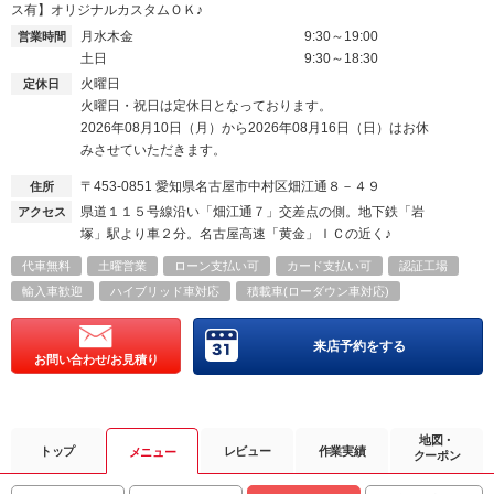
ス有】オリジナルカスタムＯＫ♪
月水木金
9:30～19:00
営業時間
土日
9:30～18:30
火曜日
定休日
火曜日・祝日は定休日となっております。
2026年08月10日（月）から2026年08月16日（日）はお休
みさせていただきます。
〒453-0851
愛知県名古屋市中村区畑江通８－４９
住所
県道１１５号線沿い「畑江通７」交差点の側。地下鉄「岩
アクセス
塚」駅より車２分。名古屋高速「黄金」ＩＣの近く♪
代車無料
土曜営業
ローン支払い可
カード支払い可
認証工場
輸入車歓迎
ハイブリッド車対応
積載車(ローダウン車対応)
来店予約をする
お問い合わせ/お見積り
地図・
トップ
レビュー
作業実績
メニュー
クーポン