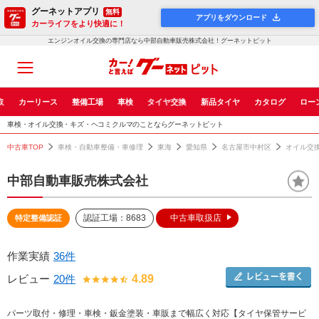
グーネットアプリ
無料
アプリをダウンロード
カーライフをより快適に！
エンジンオイル交換の専門店なら中部自動車販売株式会社！グーネットピット
取
カーリース
整備工場
車検
タイヤ交換
新品タイヤ
カタログ
ロー
車検・オイル交換・キズ・ヘコミクルマのことならグーネットピット
中古車TOP
車検・自動車整備・車修理
東海
愛知県
名古屋市中村区
オイル交
中部自動車販売株式会社
認証工場：8683
中古車取扱店
特定整備認証
作業実績
36件
レビュー
20件
4.89
パーツ取付・修理・車検・鈑金塗装・車販まで幅広く対応【タイヤ保管サービ