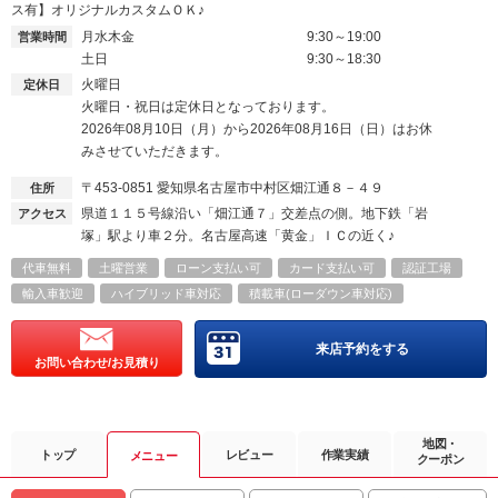
ス有】オリジナルカスタムＯＫ♪
月水木金
9:30～19:00
営業時間
土日
9:30～18:30
火曜日
定休日
火曜日・祝日は定休日となっております。
2026年08月10日（月）から2026年08月16日（日）はお休
みさせていただきます。
〒453-0851
愛知県名古屋市中村区畑江通８－４９
住所
県道１１５号線沿い「畑江通７」交差点の側。地下鉄「岩
アクセス
塚」駅より車２分。名古屋高速「黄金」ＩＣの近く♪
代車無料
土曜営業
ローン支払い可
カード支払い可
認証工場
輸入車歓迎
ハイブリッド車対応
積載車(ローダウン車対応)
来店予約をする
お問い合わせ/お見積り
地図・
トップ
レビュー
作業実績
メニュー
クーポン