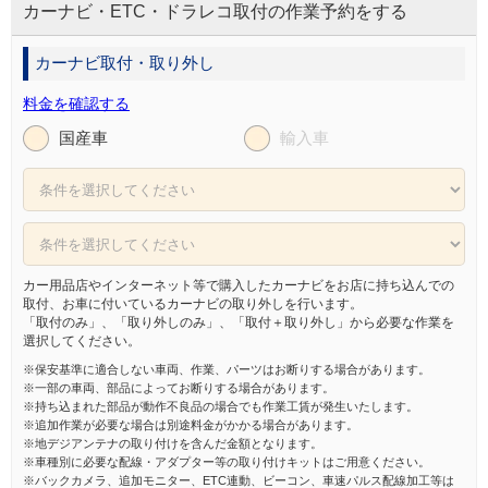
カーナビ・ETC・ドラレコ取付の作業予約をする
カーナビ取付・取り外し
料金を確認する
国産車
輸入車
カー用品店やインターネット等で購入したカーナビをお店に持ち込んでの
取付、お車に付いているカーナビの取り外しを行います。
「取付のみ」、「取り外しのみ」、「取付＋取り外し」から必要な作業を
選択してください。
※保安基準に適合しない車両、作業、パーツはお断りする場合があります。
※一部の車両、部品によってお断りする場合があります。
※持ち込まれた部品が動作不良品の場合でも作業工賃が発生いたします。
※追加作業が必要な場合は別途料金がかかる場合があります。
※地デジアンテナの取り付けを含んだ金額となります。
※車種別に必要な配線・アダプター等の取り付けキットはご用意ください。
※バックカメラ、追加モニター、ETC連動、ビーコン、車速パルス配線加工等は