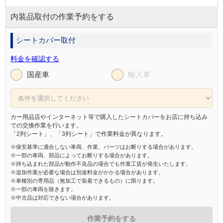
内装品取付の作業予約をする
シートカバー取付
料金を確認する
国産車
輸入車
カー用品店やインターネット等で購入したシートカバーをお店に持ち込み
での交換作業を行います。
「2列シート」、「3列シート」で作業料金が異なります。
※保安基準に適合しない車両、作業、パーツはお断りする場合があります。
※一部の車両、部品によってお断りする場合があります。
※持ち込まれた部品が動作不良品の場合でも作業工賃が発生いたします。
※追加作業が必要な場合は別途料金がかかる場合があります。
※車種別の専用品（無加工で装着できるもの）に限ります。
※一部の車両を除きます。
※中古品は対応できない場合があります。
作業予約をする