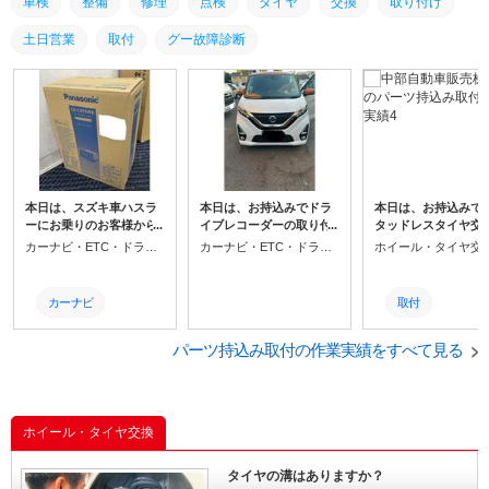
車検
整備
修理
点検
タイヤ
交換
取り付け
土日営業
取付
グー故障診断
本日は、スズキ車ハスラ
本日は、お持込みでドラ
本日は、お持込みで
ーにお乗りのお客様から
イブレコーダーの取り付
タッドレスタイヤ交
のご依頼でカーナビの取
け作業でご来店いただき
ご来店いただきまし
カーナビ・ETC・ドラレコ取付
カーナビ・ETC・ドラレコ取付
ホイール・タイヤ交
り付けを行いました。 使
ましたので ご紹介させて
でご紹介させていた
用するのはこちらのナビ
いただきます。 当店に
ます。 当店には、タ
になります。
は、電装品のスペシャリ
チェンジャー・ホイ
カーナビ
取付
ストが在籍しております
バランサー完備して
ので他店でお断りされた
ますので 夏タイヤ・
ダイハツ
土日営業
パーツ持込み取付の作業実績をすべて見る
場合でも 当店でもしかし
イヤの交換や組み替
たら作業可能な場合もご
お気軽にご相談くだ
スバル
取り付け
ざいますので、是非一度
い。
お問い合わせください。
マツダ
出来る限り頑張りますの
タイヤ
ホイール・タイヤ交換
で、お待ちしておりま
す。
磨き
点検
タイヤの溝はありますか？