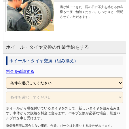
鈑金
車検
溝が減ってきた、雨の日に不安を感じるお客
塗装
整備
様も一度ご相談ください。しっかりとご説明
させていただきます。
コーティング
修理
持込
交換
カスタム
グー故障診断
ホイール・タイヤ交換の作業予約をする
軽自動車
ホイール・タイヤ交換（組み換え）
スズキ
料金を確認する
土日営業
タイヤ
交換
修理
ホイールから現在付いているタイヤを外して、新しいタイヤを組み込みま
整備
す。車体からの脱着を料金に含みます。バルブ交換が必要な場合、別途バ
ルブ代を申し受けます。
車検
※保安基準に適合しない車両、作業、パーツはお断りする場合があります。