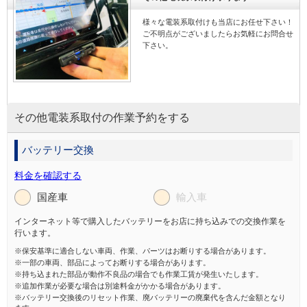
様々な電装系取付けも当店にお任せ下さい！
ご不明点がございましたらお気軽にお問合せ
下さい。
その他電装系取付の作業予約をする
バッテリー交換
料金を確認する
国産車
輸入車
インターネット等で購入したバッテリーをお店に持ち込みでの交換作業を
行います。
※保安基準に適合しない車両、作業、パーツはお断りする場合があります。
※一部の車両、部品によってお断りする場合があります。
※持ち込まれた部品が動作不良品の場合でも作業工賃が発生いたします。
※追加作業が必要な場合は別途料金がかかる場合があります。
※バッテリー交換後のリセット作業、廃バッテリーの廃棄代を含んだ金額となり