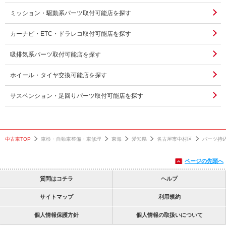
ミッション・駆動系パーツ取付可能店を探す
カーナビ・ETC・ドラレコ取付可能店を探す
吸排気系パーツ取付可能店を探す
ホイール・タイヤ交換可能店を探す
サスペンション・足回りパーツ取付可能店を探す
中古車TOP
車検・自動車整備・車修理
東海
愛知県
名古屋市中村区
パーツ持
ページの先頭へ
質問はコチラ
ヘルプ
サイトマップ
利用規約
個人情報保護方針
個人情報の取扱いについて