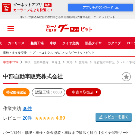
グーネットアプリ
無料
アプリをダウンロード
カーライフをより快適に！
車パーツ持込み取付の専門店なら中部自動車販売株式会社！グーネットピット
取
カーリース
整備工場
車検
タイヤ交換
新品タイヤ
カタログ
ロー
車検・オイル交換・キズ・ヘコミクルマのことならグーネットピット
中古車TOP
車検・自動車整備・車修理
東海
愛知県
名古屋市中村区
パーツ持
中部自動車販売株式会社
認証工場：8683
中古車取扱店
特定整備認証
作業実績
36件
レビュー
20件
4.89
パーツ取付・修理・車検・鈑金塗装・車販まで幅広く対応【タイヤ保管サービ