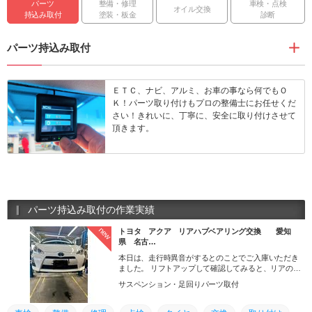
パーツ
整備・修理
車検・点検
オイル交換
持込み取付
塗装・板金
診断
パーツ持込み取付
ＥＴＣ、ナビ、アルミ、お車の事なら何でもＯ
Ｋ！パーツ取り付けもプロの整備士にお任せくだ
さい！きれいに、丁寧に、安全に取り付けさせて
頂きます。
パーツ持込み取付の作業実績
new
トヨタ アクア リアハブベアリング交換 愛知
県 名古…
本日は、走行時異音がするとのことでご入庫いただき
ました。 リフトアップして確認してみると、リアのハ
ブベアリングから音がしていました。
サスペンション・足回りパーツ取付