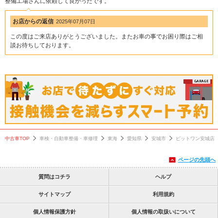
整備工場さんに依頼して良かったです。
お店からの返信
2025年07月07日
この度はご来店ありがとうございました。またお車の事でお困り際はご相
談お待ちしております。
中古車TOP
車検・自動車整備・車修理
東海
愛知県
安城市
ピットワン安城店
ページの先頭へ
質問はコチラ
ヘルプ
サイトマップ
利用規約
個人情報保護方針
個人情報の取扱いについて