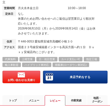
立
月火水木金土日
10:00～18:00
営業時間
なし
定休日
休業のためお問い合わせへのご返信は翌営業日より順次対
応いたします。
2026年08月10日（月）から2026年08月14日（金）はお休
みさせていただきます。
〒446-0053
愛知県安城市高棚町小牧３０
住所
国道２３号線安城福釜インターを高浜方面へ約１分 Ｄｕ
アクセス
ｘｙ安城店内にございます。
代車無料
土曜営業
日・祝日営業
カード支払い可
指定工場
輸入車歓迎
ハイブリッド車対応
積載車(ローダウン車対応)
来店予約をする
お問い合わせ/お見積り
地図・
トップ
メニュー
作業実績
レビュー
クーポン