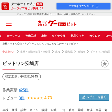
グーネットアプリ
無料
アプリをダウンロード
カーライフをより快適に！
ピットワン安城店の整備工場レビュー｜車検・点検・修理のグーネットピット
取
カーリース
整備工場
車検
タイヤ交換
新品タイヤ
カタログ
ロー
車検・オイル交換・キズ・ヘコミクルマのことならグーネットピット
中古車TOP
車検・自動車整備・車修理
東海
愛知県
安城市
ピットワン安城店
ピットワン安城店
指定工場：中指第10745
作業実績
425件
レビュー
3件
4.73
車検 修理 診断 オイル 故障 安城 三河 碧南 岡崎 高浜 刈谷 知