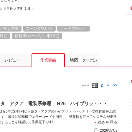
要となります。
科区大宅早稲ノ内町１８４
・祝日営業
ローン支払い可
カード支払い可
対応
積載車(ローダウン車対応)
レビュー
作業実績
地図・クーポン
1
2
>
>>
<< <
タ アクア 電装系修理 H26 ハイブリッ・・・
H26年式(NHP10)トヨタ・アクアのハイブリッドバッテリー交換作業をご紹
ます。最後に診断機でエラーコードを消去し、試運転を行ってシステムが正常
動することを確認して作業完了です!
続きを見る
2026/07/02