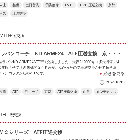
向上
整備
土日営業
予防整備
CVTF
CVTF圧送交換
京都
ーズ
圧送交換
CVTF圧送交換
ラバンコーチ KD-ARME24 ATF圧送交換 京・・・
ャラバンKD-ARME24ATF圧送交換しました。走行212000キロ多走行車です
試運転させて頂き機械的な不具合が、なかったので圧送交換させて頂きまし
ドレンコックからのATFです。
続きを見る
2024/10/15
交換
ATF
ワコーズ
京都
ATF圧送交換
山科
メンテナンス
ATF圧送交換
W ２シリーズ ATF圧送交換