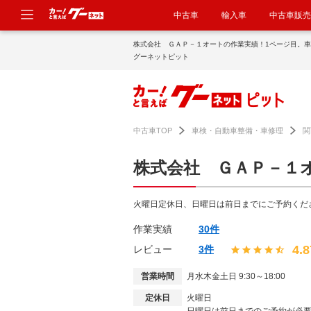
中古車
輸入車
中古車販売
株式会社 ＧＡＰ－１オートの作業実績！1ページ目。
グーネットピット
中古車TOP
車検・自動車整備・車修理
関
株式会社 ＧＡＰ－１
火曜日定休日、日曜日は前日までにご予約くだ
作業実績
30件
4.8
レビュー
3件
営業時間
月水木金土日 9:30～18:00
定休日
火曜日