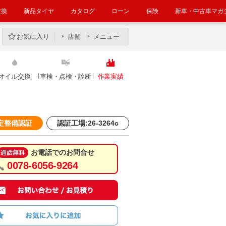
交換
新品タイヤ
カタログ
ローン
保険
新車・中古車マガ
お気に入り
店舗
メニュー
オイル交換
車検・点検・診断
作業実績
定整備認証
認証工場:26-3264c
お電話でのお問合せ
0078-6056-9264