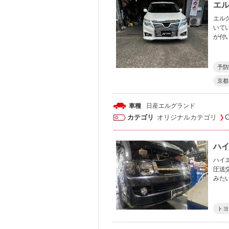
エル
エルグ
いて
が付
予防
京都
車種
日産
エルグランド
カテゴリ
オリジナルカテゴリ
ハイ
ハイエ
圧送
みた
トヨ