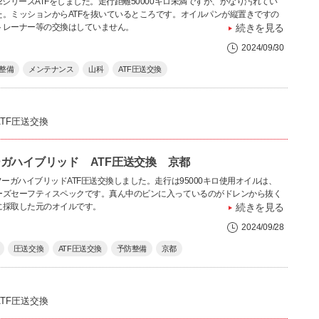
2シリーズATFをしました。走行距離50000キロ未満ですが、かなり汚れてい
た。ミッションからATFを抜いているところです。オイルパンが縦置きですの
トレーナー等の交換はしていません。
続きを見る
2024/09/30
整備
メンテナンス
山科
ATF圧送交換
ATF圧送交換
ガハイブリッド ATF圧送交換 京都
フーガハイブリッドATF圧送交換しました。走行は95000キロ使用オイルは、
ーズセーフティスペックです。真ん中のビンに入っているのがドレンから抜く
に採取した元のオイルです。
続きを見る
2024/09/28
圧送交換
ATF圧送交換
予防整備
京都
ATF圧送交換