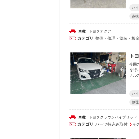
ハイ
点検
車種
トヨタ
アクア
カテゴリ
整備・修理・塗装・板
ト
今回
を行
ナル
ハイ
修理
車種
トヨタ
クラウンハイブリッド
カテゴリ
パーツ持込み取付
そ