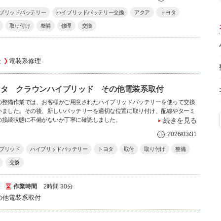
ブリッドバッテリー
ハイブリッドバッテリー交換
アクア
トヨタ
取り付け
整備
修理
交換
金
電装系修理
ヨタ クラウンハイブリッド その他電装系取付
の整備作業では、お客様がご用意されたハイブリッドバッテリーを使って交換
いました。その後、新しいバッテリーを適切な位置に取り付け、配線やターミ
の接続状態に不備がないか丁寧に確認しました。
続きを見る
2026/03/31
ブリッド
ハイブリッドバッテリー
トヨタ
取付
取り付け
整備
交換
作業時間
2時間 30分
の他電装系取付