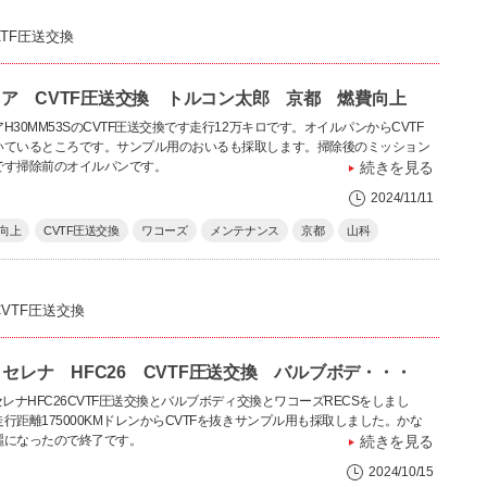
ATF圧送交換
ア CVTF圧送交換 トルコン太郎 京都 燃費向上
H30MM53SのCVTF圧送交換です走行12万キロです。オイルパンからCVTF
いているところです。サンプル用のおいるも採取します。掃除後のミッション
です掃除前のオイルパンです。
続きを見る
2024/11/11
向上
CVTF圧送交換
ワコーズ
メンテナンス
京都
山科
CVTF圧送交換
6 セレナ HFC26 CVTF圧送交換 バルブボデ・・・
セレナHFC26CVTF圧送交換とバルブボディ交換とワコーズRECSをしまし
行距離175000KMドレンからCVTFを抜きサンプル用も採取しました。かな
麗になったので終了です。
続きを見る
2024/10/15