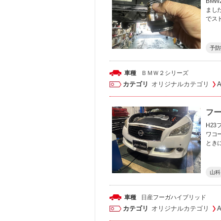
BMW
まし
でス
予防
車種
ＢＭＷ
２シリーズ
カテゴリ
オリジナルカテゴリ
フー
H23
ワコ
とき
山科
車種
日産
フーガハイブリッド
カテゴリ
オリジナルカテゴリ