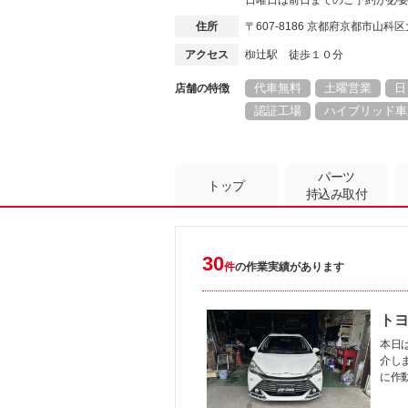
日曜日は前日までのご予約が必
住所
〒607-8186 京都府京都市山
アクセス
椥辻駅 徒歩１０分
代車無料
土曜営業
日
店舗の特徴
認証工場
ハイブリッド車
パーツ
トップ
持込み取付
30
件
の作業実績があります
トヨ
本日は
介し
に作