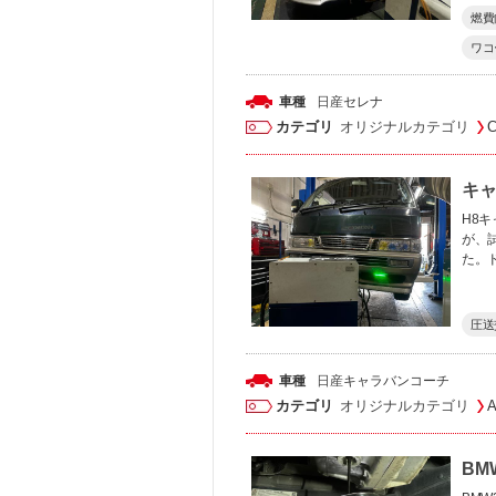
燃費
ワコ
車種
日産
セレナ
カテゴリ
オリジナルカテゴリ
キャ
H8キ
が、
た。
圧送
車種
日産
キャラバンコーチ
カテゴリ
オリジナルカテゴリ
BM