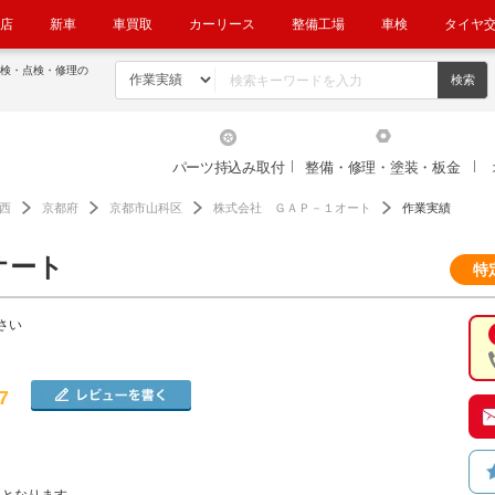
店
新車
車買取
カーリース
整備工場
車検
タイヤ
車検・点検・修理の
パーツ持込み取付
整備・修理・塗装・板金
西
京都府
京都市山科区
株式会社 ＧＡＰ－１オート
作業実績
オート
特
さい
7