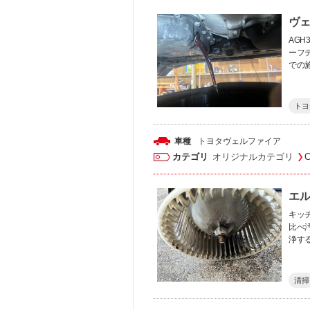
ヴェ
AGH
ーフ
での
トヨ
車種
トヨタ
ヴェルファイア
カテゴリ
オリジナルカテゴリ
エ
キッ
比べ
浄す
清掃