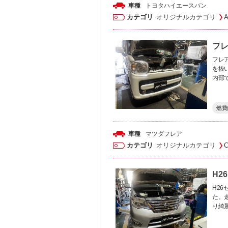
車種
トヨタ
ハイエースバン
カテゴリ
オリジナルカテゴリ
フレ
フレア
を抜
内部
燃費
車種
マツダ
フレア
カテゴリ
オリジナルカテゴリ
H2
H26
た。走
り綺