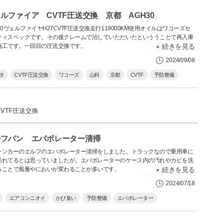
ルファイア CVTF圧送交換 京都 AGH30
30ヴェルファイヤH27CVTF圧送交換走行119000KM使用オイルはワコーズセ
ティスペックです。その後クレームで治していただいたといううことで再入庫
施工です。一回目の圧送交換です。
続きを見る
2024/09/08
タ
CVTF圧送交換
ワコーズ
山科
京都
CVTF
予防整備
CVTF圧送交換
ルフバン エバボレーター清掃
チンカーのエルフのエバポレーター清掃をしました。トラックなので乗用車に
汚れてるとは思っていましたが。エバボレーターのケース内の汚れやカビを洗
ることで風量やにおいが変わることが多いです。
続きを見る
2024/07/18
エアコンニオイ
かび臭い
予防整備
エバポレーター