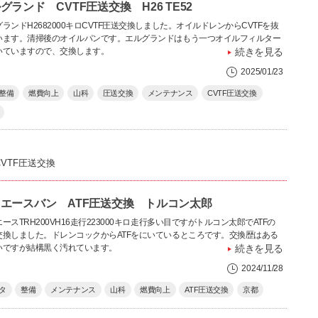
グランド CVTF圧送交換 H26 TE52
ランドH2682000キロCVTF圧送交換しました。オイルドレンからCVTFを抜
います。清掃後のオイルパンです。エルグランドはもう一つオイルフィルター
いていますので、交換します。
続きを見る
2025/01/23
整備
燃費向上
山科
圧送交換
メンテナンス
CVTF圧送交換
CVTF圧送交換
エースバン ATF圧送交換 トルコン太郎
ースTRH200VH16走行223000キロ走行多い目ですがトルコン太郎でATFの
交換しました。ドレンコックからATFをにいているところです。交換歴はある
いですが結構黒く汚れています。
続きを見る
2024/11/28
タ
整備
メンテナンス
山科
燃費向上
ATF圧送交換
京都