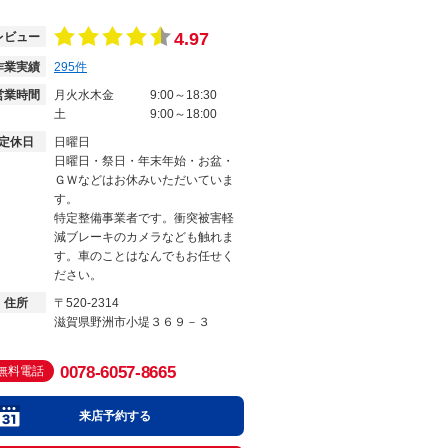
4.97
レビュー
作業実績
295
件
営業時間
月火水木金
9:00～18:30
土
9:00～18:00
定休日
日曜日
日曜日・祭日・年末年始・お盆・
ＧＷなどはお休みいただいていま
す。
特定整備事業者です。衝突被害軽
減ブレーキのカメラなども触れま
す。車のことはなんでもお任せく
ださい。
住所
〒520-2314
滋賀県野洲市小堤３６９－３
0078-6057-8665
無料電話
来店予約する