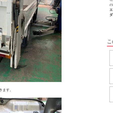
今
所
の
そ
で
エ
で
次
ダ
技
し
こ
きます。