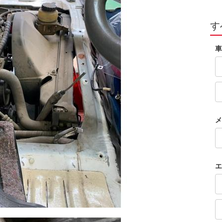
す
車
メ
エ