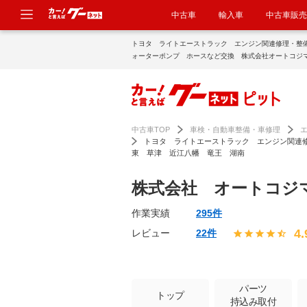
中古車
輸入車
中古車販売
トヨタ ライトエーストラック エンジン関連修理・整
ォーターポンプ ホースなど交換 株式会社オートコジ
理 故障 滋賀 野洲 守山 栗東 草津 近江八幡 
点検・修理のグーネットピット
中古車TOP
車検・自動車整備・車修理
トヨタ ライトエーストラック エンジン関連
東 草津 近江八幡 竜王 湖南
株式会社 オートコジ
作業実績
295件
4.
レビュー
22件
パーツ
トップ
持込み取付