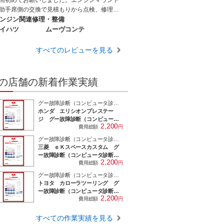
回初めてお願いしました。エンジンマウント
にありますが、私のお気に入りのお店です。
助手席側の交換で見積もりから点検、修理ま
の他の整備も安心してお任せできそうなお店
とても親切丁寧で料金も納得の価格でした。
ンジン関連修理・整備
す。
回のマウント交換の予約までしてきました。
イハツ
ムーヴコンテ
術力も高いです。本当にありがとうございま
た。
すべてのレビューを見る
の店舗の新着作業実績
グー故障診断（コンピュータ診断）
ホンダ エリシオンプレステー
ジ グー故障診断（コンピュータ
2,200
診断） その他 株式会社オート
費用総額
円
コジマ 車検 点検 修理 故
グー故障診断（コンピュータ診断）
障 滋賀 野洲 守山 栗東 草
三菱 ｅＫスペースカスタム グ
津 近江八幡 竜王 湖南
ー故障診断（コンピュータ診断）
2,200
株式会社オートコジマ 車検
費用総額
円
点検 修理 故障 滋賀 野洲
グー故障診断（コンピュータ診断）
守山 栗東 草津 近江八幡 竜
トヨタ カローラツーリング グ
王 湖南
ー故障診断（コンピュータ診断）
2,200
株式会社オートコジマ 車検
費用総額
円
点検 修理 故障 滋賀 野洲
守山 栗東 草津 近江八幡 竜
すべての作業実績を見る
王 湖南