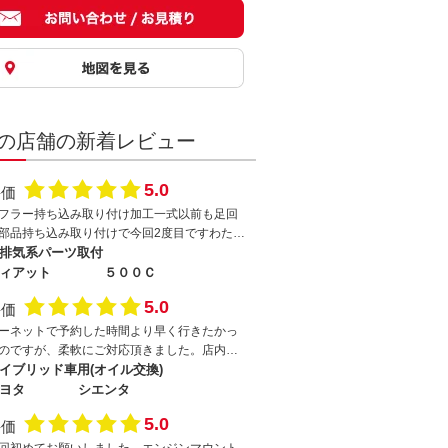
の店舗の新着レビュー
5.0
評価
フラー持ち込み取り付け加工一式以前も足回
部品持ち込み取り付けで今回2度目ですわたく
のわがままで、わがままな部品を無理やり取
排気系パーツ取付
付け頂きました切断、溶接、加工他あれこれ
ィアット
５００Ｃ
がまま聞いて頂き感謝ですそれぞれ臨機応変
5.0
評価
柔軟に対応頂きました今後もわがまま聞いて
さいねw
ーネットで予約した時間より早く行きたかっ
のですが、柔軟にご対応頂きました。店内に1
整備士の証明書が展示されてあり、今回で3度
イブリッド車用(オイル交換)
ですが安心してお任せしています。ディーラ
ヨタ
シエンタ
はもちろん、街中のカーショップでオイル交
5.0
評価
するより断然、「早い、安い、安心、柔軟対
、親切」です。お店自体は多少入り組んだ場