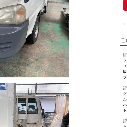
こ
マ
り
し
吸
り
フ
わ
に
下
グ
た
級
ハ
目
ト
ー
換
応