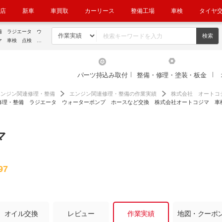
店
新車
車買取
カーリース
整備工場
車検
タイヤ
備 ラジエータ ウ
マ 車検 点検 修
竜王 湖南｜車検・
パーツ持込み取付
整備・修理・塗装・板金
エンジン関連修理・整備
エンジン関連修理・整備の作業実績
株式会社 オートコ
修理・整備 ラジエータ ウォーターポンプ ホースなど交換 株式会社オートコジマ 車
マ
97
オイル交換
レビュー
作業実績
地図・クーポ