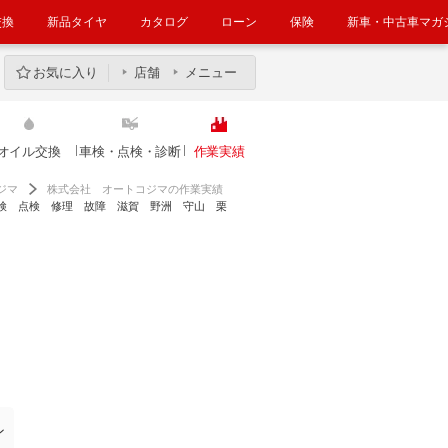
交換
新品タイヤ
カタログ
ローン
保険
新車・中古車マガ
お気に入り
店舗
メニュー
オイル交換
車検・点検・診断
作業実績
ジマ
株式会社 オートコジマの作業実績
検 点検 修理 故障 滋賀 野洲 守山 栗
ン