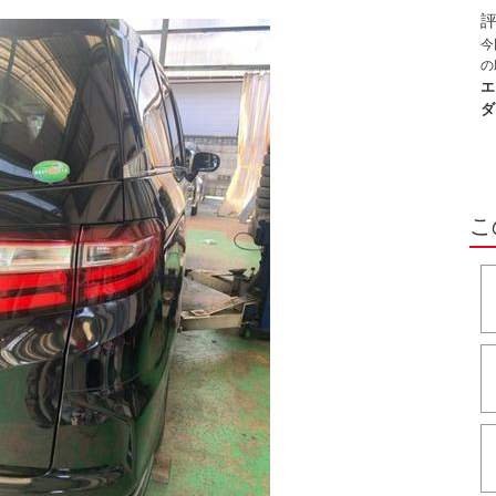
換
応
今
所
の
そ
で
エ
で
次
ダ
技
し
こ