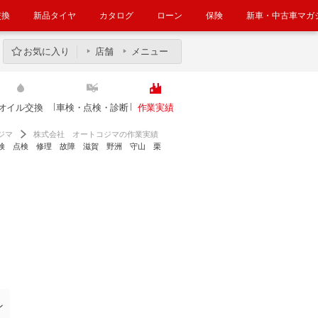
交換
新品タイヤ
カタログ
ローン
保険
新車・中古車マガ
お気に入り
店舗
メニュー
オイル交換
車検・点検・診断
作業実績
ジマ
株式会社 オートコジマの作業実績
検 点検 修理 故障 滋賀 野洲 守山 栗
ン