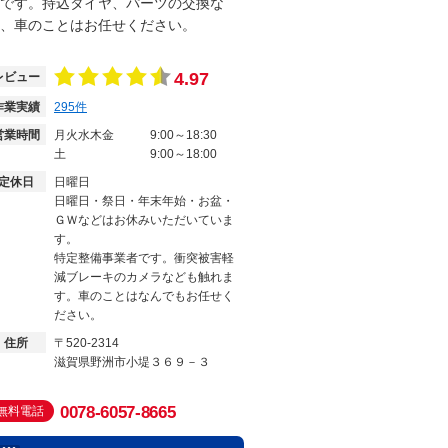
です。持込タイヤ、パーツの交換な
、車のことはお任せください。
4.97
レビュー
作業実績
295
件
営業時間
月火水木金
9:00～18:30
土
9:00～18:00
定休日
日曜日
日曜日・祭日・年末年始・お盆・
ＧＷなどはお休みいただいていま
す。
特定整備事業者です。衝突被害軽
減ブレーキのカメラなども触れま
す。車のことはなんでもお任せく
ださい。
住所
〒520-2314
滋賀県野洲市小堤３６９－３
0078-6057-8665
無料電話