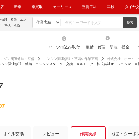
店
新車
車買取
カーリース
整備工場
車検
タイヤ
連修理・整備 エン
マ 車検 点検 修
竜王 湖南｜車検・
パーツ持込み取付
整備・修理・塗装・板金
エンジン関連修理・整備
エンジン関連修理・整備の作業実績
株式会社 オートコ
エンジン関連修理・整備 エンジンスターター交換 セルモータ 株式会社オートコジマ 車
マ
97
オイル交換
レビュー
作業実績
地図・クーポ