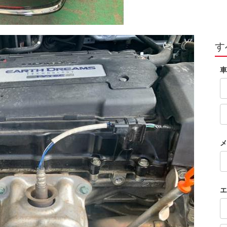
す
車
メ
エ