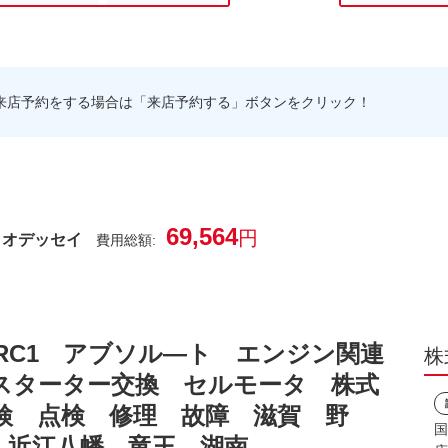
来店予約をする場合は「来店予約する」ボタンをクリック！
69,564
円
 オデッセイ
費用総額:
RC1 アブソル―ト エンジン関連
株
スターター交換 セルモータ 株式
検 点検 修理 故障 滋賀 野
国
 近江八幡 竜王 湖南