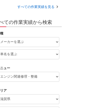
点検 修理 故障 滋賀 野洲
守山 栗東 草津 近江八幡 竜
すべての作業実績を見る
王 湖南
べての作業実績から検索
種
ニュー
リア