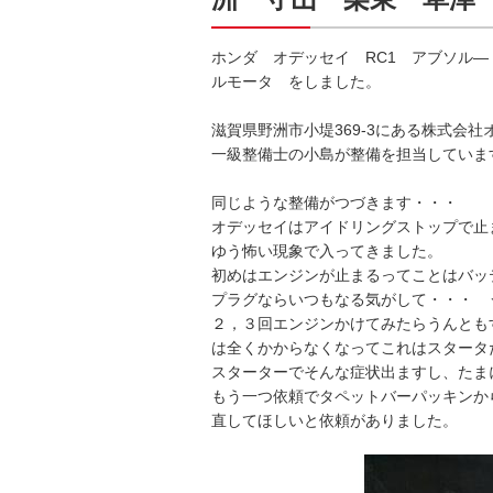
ホンダ オデッセイ RC1 アブソル
ルモータ をしました。
滋賀県野洲市小堤369-3にある株式会
一級整備士の小島が整備を担当していま
同じような整備がつづきます・・・
オデッセイはアイドリングストップで止
ゆう怖い現象で入ってきました。
初めはエンジンが止まるってことはバッ
プラグならいつもなる気がして・・・ 
２，３回エンジンかけてみたらうんとも
は全くかからなくなってこれはスタータ
スターターでそんな症状出ますし、たま
もう一つ依頼でタペットバーパッキンか
直してほしいと依頼がありました。