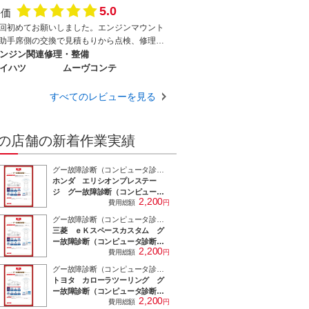
5.0
評価
するより断然、「早い、安い、安心、柔軟対
、親切」です。お店自体は多少入り組んだ場
回初めてお願いしました。エンジンマウント
にありますが、私のお気に入りのお店です。
助手席側の交換で見積もりから点検、修理ま
の他の整備も安心してお任せできそうなお店
とても親切丁寧で料金も納得の価格でした。
ンジン関連修理・整備
す。
回のマウント交換の予約までしてきました。
イハツ
ムーヴコンテ
術力も高いです。本当にありがとうございま
た。
すべてのレビューを見る
の店舗の新着作業実績
グー故障診断（コンピュータ診断）
ホンダ エリシオンプレステー
ジ グー故障診断（コンピュータ
2,200
診断） その他 株式会社オート
費用総額
円
コジマ 車検 点検 修理 故
グー故障診断（コンピュータ診断）
障 滋賀 野洲 守山 栗東 草
三菱 ｅＫスペースカスタム グ
津 近江八幡 竜王 湖南
ー故障診断（コンピュータ診断）
2,200
株式会社オートコジマ 車検
費用総額
円
点検 修理 故障 滋賀 野洲
グー故障診断（コンピュータ診断）
守山 栗東 草津 近江八幡 竜
トヨタ カローラツーリング グ
王 湖南
ー故障診断（コンピュータ診断）
2,200
株式会社オートコジマ 車検
費用総額
円