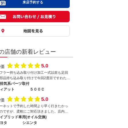
来店予約する
の店舗の新着レビュー
5.0
評価
フラー持ち込み取り付け加工一式以前も足回
部品持ち込み取り付けで今回2度目ですわたく
のわがままで、わがままな部品を無理やり取
排気系パーツ取付
付け頂きました切断、溶接、加工他あれこれ
ィアット
５００Ｃ
がまま聞いて頂き感謝ですそれぞれ臨機応変
5.0
評価
柔軟に対応頂きました今後もわがまま聞いて
さいねw
ーネットで予約した時間より早く行きたかっ
のですが、柔軟にご対応頂きました。店内に1
整備士の証明書が展示されてあり、今回で3度
イブリッド車用(オイル交換)
ですが安心してお任せしています。ディーラ
ヨタ
シエンタ
はもちろん、街中のカーショップでオイル交