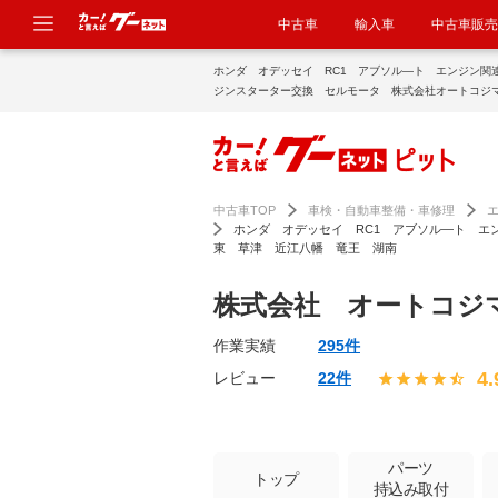
中古車
輸入車
中古車販売
ホンダ オデッセイ RC1 アブソル―ト エンジン関
ジンスターター交換 セルモータ 株式会社オートコジ
理 故障 滋賀 野洲 守山 栗東 草津 近江八幡 
点検・修理のグーネットピット
中古車TOP
車検・自動車整備・車修理
ホンダ オデッセイ RC1 アブソル―ト 
東 草津 近江八幡 竜王 湖南
株式会社 オートコジ
作業実績
295件
4.
レビュー
22件
パーツ
トップ
持込み取付