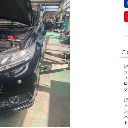
こ
マ
り
し
吸
り
フ
わ
に
下
グ
た
級
ハ
目
ト
ー