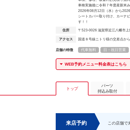
車検実施後に令和７年度産新米
2026年08月12日（水）から2
シートカバー取り付け、カーナ
す！！
住所
〒523-0026 滋賀県近江八幡市
アクセス
国道８号線ニトリ様の交差点か
代車無料
日・祝日営業
店舗の特徴
WEB予約メニュー料金表はこちら
パーツ
トップ
持込み取付
来店予約
この店舗で