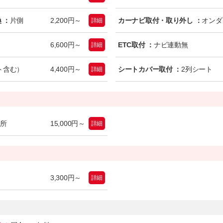
 ：
片側
2,200円～
カーナビ取付・取り外し ：
オンダ
詳細
6,600円～
ETC取付 ：
ナビ連動無
詳細
ト含む）
4,400円～
シートカバー取付 ：
2列シート
詳細
箇所
15,000円～
詳細
3,300円～
詳細