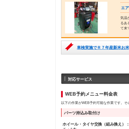
エア
気温
るあ
て来
車検実施でＲ７年産新米お
対応サービス
WEB予約メニュー料金表
以下の作業がWEB予約可能な作業です。そ
パーツ持込み取付け
ホイール・タイヤ交換（組み換え）