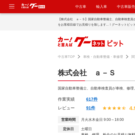
中古車
輸入車
中古車販売
【株式会社 ａ－Ｓ】国家自動車整備士、自動車検査員
をお客様目線でお見積りを致します...！グーネットピッ
中古車TOP
車検・自動車整備・車修理
関
株式会社 ａ－Ｓ
国家自動車整備士、自動車検査員が車検、修理
作業実績
617件
4.
レビュー
91件
営業時間
月火水木金日 9:00～18:00
定休日
土曜日
車検、修理、板金のお見積り無