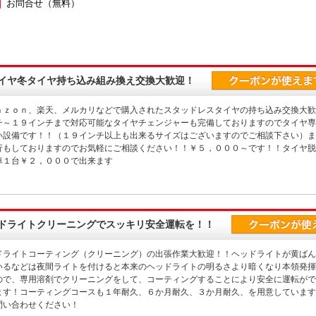
お問合せ
（無料）
イヤ冬タイヤ持ち込み組み換え交換大歓迎！
ａｚｏｎ、楽天、メルカリなどで購入されたスタッドレスタイヤの持ち込み交換大歓
チ～１９インチまで対応可能なタイヤチェンジャーも完備しておりますのでタイヤ専
い設備です！！（１９インチ以上も出来るサイズはございますのでご相談下さい）ま
行もしておりますのでお気軽にご相談ください！！￥５，０００～です！！タイヤ脱
車１台￥２，０００で出来ます
ドライトクリーニングでスッキリ安全運転を！！
ドライトコーティング（クリーニング）の出張作業大歓迎！！ヘッドライトが黄ばん
いるなどは夜間ライトを付けると本来のヘッドライトの明るさより暗くなり本領発揮
ので、専用溶剤でクリーニングをして、コーティングすることにより安全に運転がで
ます！コーティングコースも１年耐久、６か月耐久、３か月耐久、を用意しています
問い合わせください！