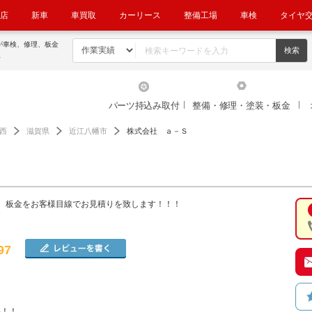
店
新車
車買取
カーリース
整備工場
車検
タイヤ
が車検、修理、板金
ト
パーツ持込み取付
整備・修理・塗装・板金
西
滋賀県
近江八幡市
株式会社 ａ－Ｓ
、板金をお客様目線でお見積りを致します！！！
97
料！！