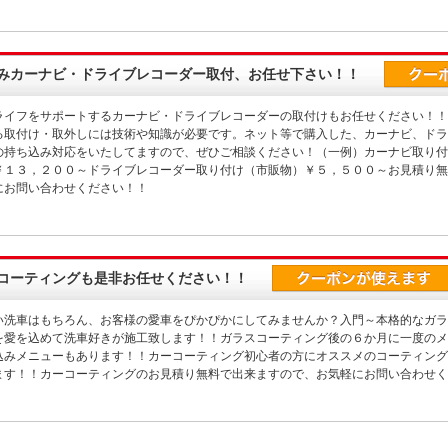
みカーナビ・ドライブレコーダー取付、お任せ下さい！！
ライフをサポートするカーナビ・ドライブレコーダーの取付けもお任せください！！
る取付け・取外しには技術や知識が必要です。ネット等で購入した、カーナビ、ドラ
の持ち込み対応をいたしてますので、ぜひご相談ください！（一例）カーナビ取り付
￥１３，２００～ドライブレコーダー取り付け（市販物）￥５，５００～お見積り無
にお問い合わせください！！
コーティングも是非お任せください！！
い洗車はもちろん、お客様の愛車をぴかぴかにしてみませんか？入門～本格的なガラ
を愛を込めて洗車好きが施工致します！！ガラスコーティング後の６か月に一度のメ
込みメニューもあります！！カーコーティング初心者の方にオススメのコーティング
ます！！カーコーティングのお見積り無料で出来ますので、お気軽にお問い合わせく