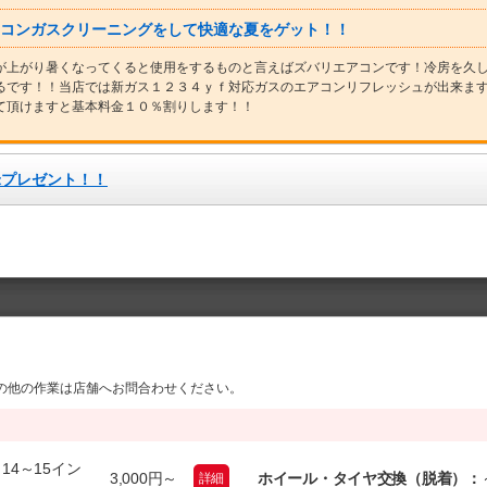
コンガスクリーニングをして快適な夏をゲット！！
が上がり暑くなってくると使用をするものと言えばズバリエアコンです！冷房を久
るです！！当店では新ガス１２３４ｙｆ対応ガスのエアコンリフレッシュが出来ま
て頂けますと基本料金１０％割りします！！
米プレゼント！！
の他の作業は店舗へお問合わせください。
：
14～15イン
3,000円～
ホイール・タイヤ交換（脱着）：
詳細