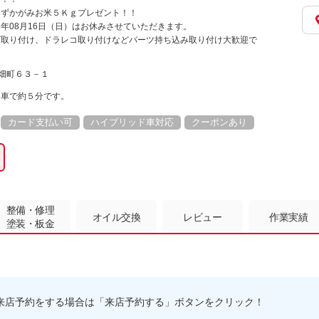
みずかがみお米５Ｋｇプレゼント！！
026年08月16日（日）はお休みさせていただきます。
ビ取り付け、ドラレコ取り付けなどパーツ持ち込み取り付け大歓迎で
上畑町６３－１
ら車で約５分です。
カード支払い可
ハイブリッド車対応
クーポンあり
整備・修理
オイル交換
レビュー
作業実績
塗装・板金
来店予約をする場合は「来店予約する」ボタンをクリック！