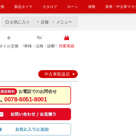
交換
新品タイヤ
カタログ
ローン
保険
新車・中古車マガ
お気に入り
店舗
メニュー
オイル交換
車検・点検・診断
作業実績
中古車取扱店
お電話でのお問合せ
0078-6051-8001