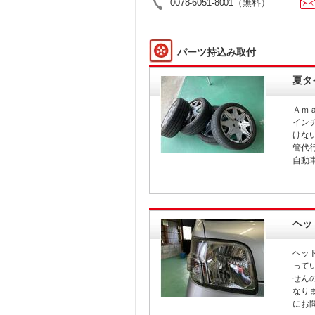
0078-6051-8001
（無料）
パーツ持込み取付
夏タ
Ａｍ
イン
けな
管代
自動
ヘッ
ヘッ
って
せん
なり
にお