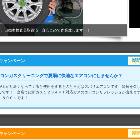
士、自動車検査員取得済！真心こめて作業致します！！
期間：
キャンペーン
コンガスクリーニングで夏場に快適なエアコンにしませんか？
が上がり暑くなってくると使用をするものと言えばズバリエアコンです！冷房を久
るです！！当店では新ガス１２３４ｙｆ対応ガスのエアコンリフレッシュが出来ま
，８００～です！！
期間：
キャンペーン