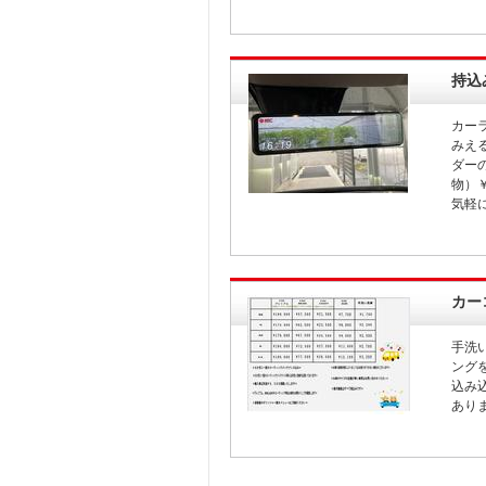
持込
カー
みえ
ダー
物）
気軽
カー
手洗
ング
込み
あり