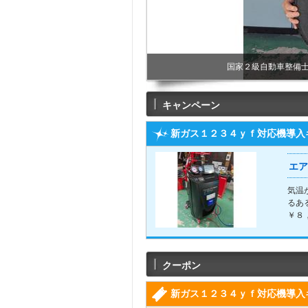
国家２級自動車整備
キャンペーン
新ガス１２３４ｙｆ対応機導入
エア
気温
るあ
￥８
クーポン
新ガス１２３４ｙｆ対応機導入