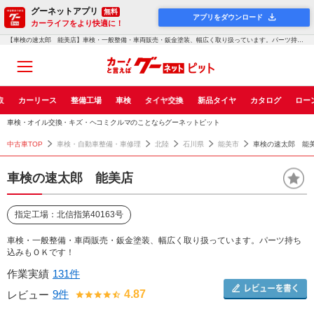
グーネットアプリ
無料
アプリをダウンロード
カーライフをより快適に！
【車検の速太郎 能美店】車検・一般整備・車両販売・鈑金塗装、幅広く取り扱っています。パーツ持ち込みもＯＫ...！グーネットピット
取
カーリース
整備工場
車検
タイヤ交換
新品タイヤ
カタログ
ロー
車検・オイル交換・キズ・ヘコミクルマのことならグーネットピット
中古車TOP
車検・自動車整備・車修理
北陸
石川県
能美市
車検の速太郎 能
車検の速太郎 能美店
指定工場：北信指第40163号
車検・一般整備・車両販売・鈑金塗装、幅広く取り扱っています。パーツ持ち
込みもＯＫです！
作業実績
131件
9件
4.87
レビュー