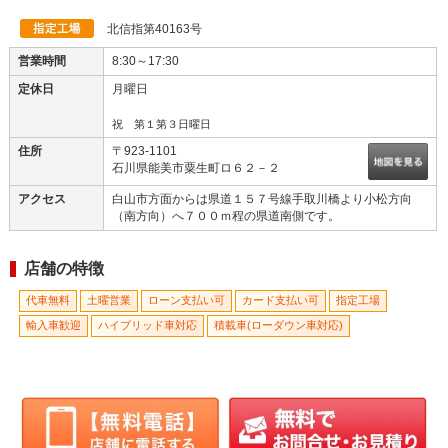
北信指第40163号
営業時間
8:30～17:30
定休日
月曜日
祝 第１第３日曜日
住所
〒923-1101
石川県能美市粟生町ロ６２－２
アクセス
白山市方面からは県道１５７号線手取川橋より小松方向
（南方向）へ７００ｍ程の県道南側です。
店舗の特徴
代車無料
土曜営業
ローン支払い可
カード支払い可
指定工場
輸入車歓迎
ハイブリッド車対応
積載車(ローダウン車対応)