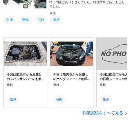
特に問題はありませんでした。特別異常はありません
でした。
車検
交換
整備
点検
車検
今回は能美市からお越し
今回は能美市からお越し
今回は能美市からお
のスバルサンバーのお客
のホンダジェイドのお客
の日産ルークスのお
様です。まず初めにエン
様です。まず初めにエン
です。まず初めにエ
車検
車検
車検
ジンルームの点検を行い
ジンルームの点検を行い
ンルームの点検を行
ます。エンジンオイルと
ます。今回、交換部品は
す。続きまして、ブ
冷却水を交換しました。
ありませんでした。ブレ
キ関係の点検です。
修理
修理
修理
ブレーキフルード交換と
ーキフルードとリアブレ
ーキフルードの交換
ブレーキクリーニングを
ーキパッドを交換しまし
レーキクリーニング
整備
整備
整備
行いました。
た。
いました。
作業実績をすべて見る
点検
点検
点検
車検
車検
車検