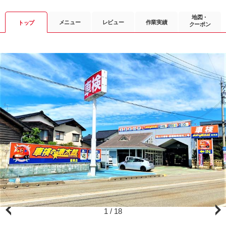
地図・
メニュー
レビュー
作業実績
トップ
クーポン
1
/
18