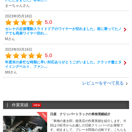
まーちゃんさん
2023年05月18日
5.0
セレナの左側電動スライドドアのワイヤーが切れました。前に乗ってたノ
アでも両扉ワイヤー切れ…
Mさん
2023年03月24日
5.0
年度末の多忙な時期に早い対応ありがとうございました。クラッチ盤とタ
イミングベルト、ファン…
bbtさん
レビューをすべて見る
作業実績
new
日産 クリッパートラックの車検実績紹介
「車検の速太郎」能美店の作業実績を紹介します。今
回は小松市からお越しの日産クリッパーのお客様で
す。続きまして、ブレーキ関係の点検です。こちらも