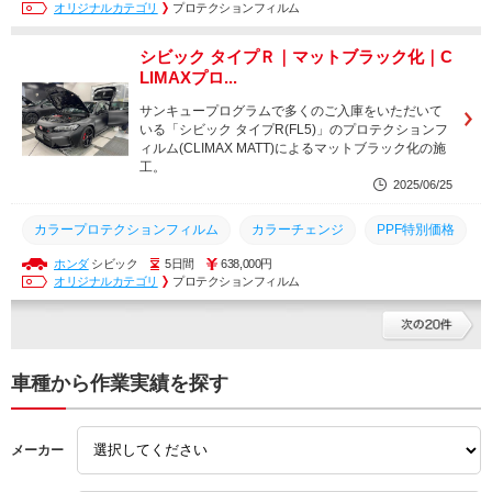
オリジナルカテゴリ
プロテクションフィルム
プロテクションフィルム
CLIMAXPPF
シビック タイプＲ｜マットブラック化｜C
ペイントプロテクションフィルム
フルプロテクションフィルム
LIMAXプロ...
サンキュープログラム
サンキュープログラムで多くのご入庫をいただいて
いる「シビック タイプR(FL5)」のプロテクションフ
ィルム(CLIMAX MATT)によるマットブラック化の施
工。
2025/06/25
カラープロテクションフィルム
カラーチェンジ
PPF特別価格
ホンダ
シビック
5日間
638,000円
ホンダシビック
マット化
PPF
オリジナルカテゴリ
プロテクションフィルム
マットプロテクションフィルム
シビックタイプR
タイプR
サンキュープログラム
フルプロテクションフィルム
ペイントプロテクションフィルム
CLIMAXPPF
車種から作業実績を探す
プロテクションフィルム
CLIMAXIDEAL
メーカー
フルカープロテクションフィルム
フルラッピング