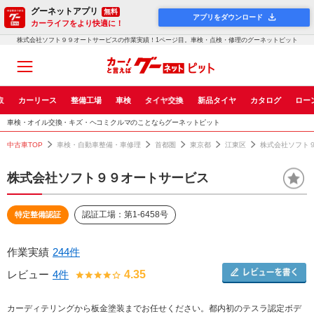
グーネットアプリ
無料
アプリをダウンロード
カーライフをより快適に！
株式会社ソフト９９オートサービスの作業実績！1ページ目。車検・点検・修理のグーネットピット
取
カーリース
整備工場
車検
タイヤ交換
新品タイヤ
カタログ
ロー
車検・オイル交換・キズ・ヘコミクルマのことならグーネットピット
中古車TOP
車検・自動車整備・車修理
首都圏
東京都
江東区
株式会社ソフト
株式会社ソフト９９オートサービス
認証工場：第1-6458号
特定整備認証
作業実績
244件
レビュー
4件
4.35
カーディテリングから板金塗装までお任せください。都内初のテスラ認定ボデ