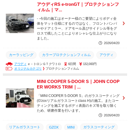
リアルガラスコート
フルプロテクションフィルム
アウディRS e-tronGT｜プロテクションフ
ィルム｜マ...
プロテクションフィルム
ペイントプロテクションフィルム
- -今回の施工はオーナー様のご要望によりボディ全
PPF
CLIMAXPPF
体をマット仕様にするのではなく、フロントバンパ
ーやドアミラー、ドアモール及びサイドシル等をグ
ロスで残したことによりオシャレな仕上がりになり
ました。
2026/04/20
カーラッピング
カラープロテクションフィルム
アウディ
アウディ
ｅ－トロンＧＴクワトロ
6日間
132,000円
マット化
CLIMAXIDEALMATT
IDEALMATT
オリジナルカテゴリ
プロテクションフィルム
CLIMAXIDEAL
CLIMAXPPF
PPF
MINI COOPER 5-DOOR S｜JOHN COOP
ペイントプロテクションフィルム
プロテクションフィルム
ER WORKS TRIM｜...
フルプロテクションフィルム
マットプロテクションフィルム
「MINI COOPER 5-DOOR S」のガラスコーティング
(G'zoxリアルガラスコートclass H)の施工。またコー
ティングを施工するボディ表面のキズ等を取り除く
ため、研磨作業を行います。
2026/04/20
リアルガラスコート
ガラスコーティング
GZOX
MINI