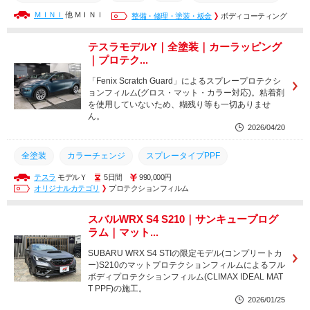
ＭＩＮＩ
他 ＭＩＮＩ
ボディコーティング
整備・修理・塗装・板金
ボディコーティング
テスラモデルY｜全塗装｜カーラッピング
｜プロテク...
「Fenix Scratch Guard」によるスプレープロテクシ
ョンフィルム(グロス・マット・カラー対応)。粘着剤
を使用していないため、糊残り等も一切ありませ
ん。
2026/04/20
全塗装
カラーチェンジ
スプレータイプPPF
テスラ
モデルＹ
5日間
990,000円
塗装タイプPPF
スプレープロテクションフィルム
EVOパック
オリジナルカテゴリ
プロテクションフィルム
Fenixスクラッチガード
テスラ認定ボディショップ
スバルWRX S4 S210｜サンキュープログ
テスラモデルY
テスラ
ジュニパー
フルラッピング
ラム｜マット...
フルプロテクションフィルム
マットプロテクションフィルム
SUBARU WRX S4 STIの限定モデル(コンプリートカ
ー)S210のマットプロテクションフィルムによるフル
プロテクションフィルム
ペイントプロテクションフィルム
ボディプロテクションフィルム(CLIMAX IDEAL MAT
T PPF)の施工。
PPF
2026/01/25