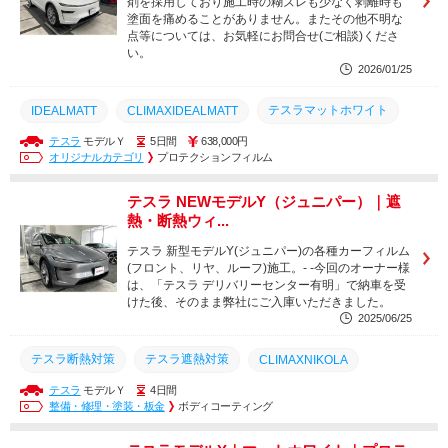
剤を採用しており施工時の糊ズレも少なく剥離時も
ボディコーティング
ホンダシビック
塗面を痛めることがありません。またその他不明な
点等については、お気軽にお問合せ(ご相談)くださ
ペイントプロテクションフィルム
プロテクションフィルム
い。
2026/01/25
テスラマットホワイト
IDEALMATT
CLIMAXIDEALMATT
テスラ
モデルＹ
5日間
638,000円
テスラ認定ボディショップ
テスラ
ジュニパー
オリジナルカテゴリ
プロテクションフィルム
テスラモデルY
マット化
マットプロテクションフィルム
テスラ NEWモデルY（ジュニパー）｜遮
サンキュープログラム
フルプロテクションフィルム
熱・断熱ウィ...
プロテクションフィルム
CLIMAXIDEAL
CLIMAXPPF
テスラ 新型モデルY(ジュニパー)の各種カーフィルム
(フロント、リヤ、ルーフ)施工。- -今回のオーナー様
ペイントプロテクションフィルム
は、「テスラ デリバリーセンター有明」で納車を受
けた後、そのまま弊社にご入庫いただきました。
2025/06/25
テスラ断熱対策
テスラ遮熱対策
CLIMAXNIKOLA
テスラ
モデルＹ
4日間
各種遮熱断熱フィルム
猛暑対策
リヤスモーク5面
整備・修理・塗装・板金
ボディコーティング
遮熱フィルムフロント3面
テスラモデルY
ジュニパー