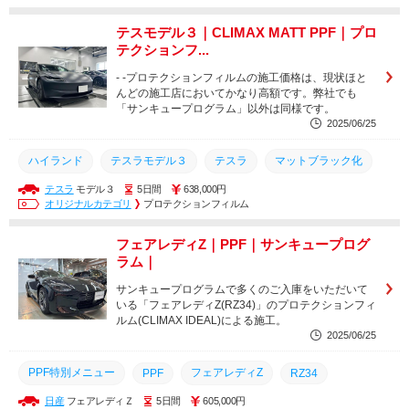
フルカープロテクションフィルム
CLIMAXIDEAL
テスモデル３｜CLIMAX MATT PPF｜プロ
プロテクションフィルム
CLIMAXPPF
テクションフ...
ペイントプロテクションフィルム
フルプロテクションフィルム
- -プロテクションフィルムの施工価格は、現状ほと
んどの施工店においてかなり高額です。弊社でも
サンキュープログラム
カラーチェンジ
マット化
「サンキュープログラム」以外は同様です。
2025/06/25
マットプロテクションフィルム
フルラッピング
ハイランド
テスラモデル３
テスラ
マットブラック化
マットブラック化
テスラ
モデル３
5日間
638,000円
フルラッピング
マットプロテクションフィルム
マット化
オリジナルカテゴリ
プロテクションフィルム
カラーチェンジ
サンキュープログラム
フェアレディZ｜PPF｜サンキュープログ
フルプロテクションフィルム
ペイントプロテクションフィルム
ラム｜
プロテクションフィルム
CLIMAXPPF
CLIMAXIDEAL
サンキュープログラムで多くのご入庫をいただいて
いる「フェアレディZ(RZ34)」のプロテクションフィ
フルカープロテクションフィルム
PPF特別メニュー
PPF
ルム(CLIMAX IDEAL)による施工。
2025/06/25
PPF特別メニュー
フェアレディZ
PPF
RZ34
日産
フェアレディＺ
5日間
605,000円
フルカープロテクションフィルム
CLIMAXIDEAL