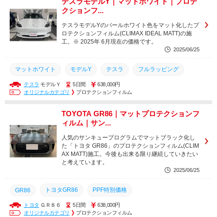
テスラモデルY｜マットホワイト｜プロテ
ルーフ遮熱対策フィルム
ルーフガラス断熱フィルム
クションフ...
ルーフガラス保護フィルム
断熱カーフィルム
テスラモデルYのパールホワイト色をマット化したプ
ロテクションフィルム(CLIMAX IDEAL MATT)の施
透明遮熱カーフィルム
GZOXリアルガラスコート
工。※ 2025年 6月現在の価格です。
2025/06/25
ボディコーティング
マットホワイト
モデルY
テスラ
フルラッピング
テスラ
モデルＹ
5日間
638,000円
マットプロテクションフィルム
マット化
カラーチェンジ
オリジナルカテゴリ
プロテクションフィルム
サンキュープログラム
フルプロテクションフィルム
TOYOTA GR86｜マットプロテクションフ
ペイントプロテクションフィルム
CLIMAXPPF
ィルム｜サン...
プロテクションフィルム
CLIMAXIDEAL
人気のサンキュープログラムでマットブラック化し
た「トヨタ GR86」のプロテクションフィルム(CLIM
フルカープロテクションフィルム
PPF特別メニュー
PPF
AX MATT)施工。今後も出来る限り継続していきたい
と考えています。
カラープロテクションフィルム
2025/06/25
トヨタGR86
PPF特別価格
GR86
トヨタ
ＧＲ８６
5日間
638,000円
カラープロテクションフィルム
PPF特別メニュー
PPF
オリジナルカテゴリ
プロテクションフィルム