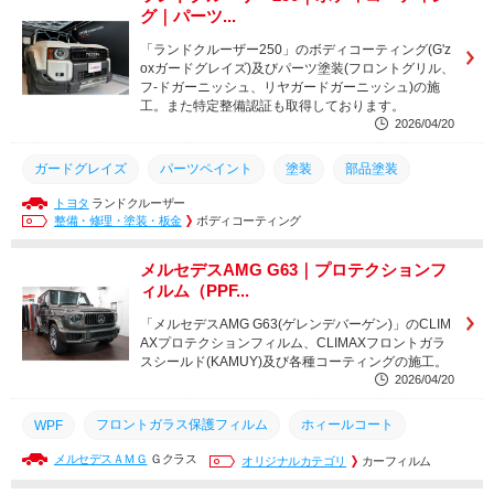
グ｜パーツ...
ペイントプロテクションフィルム
プロテクションフィルム
「ランドクルーザー250」のボディコーティング(G'z
フロントガラス保護フィルム
ボディコーティング
WPF
oxガードグレイズ)及びパーツ塗装(フロントグリル、
フ-ドガーニッシュ、リヤガードガーニッシュ)の施
ガラスコーティング
パーツ塗装
パーツペイント
塗装
工。また特定整備認証も取得しております。
2026/04/20
部品塗装
GZOX
ガードグレイズ
パーツペイント
塗装
部品塗装
トヨタ
ランドクルーザー
パーツ塗装
リアルガラスコート
GZOX
整備・修理・塗装・板金
ボディコーティング
ガラスコーティング
ボディコーティング
メルセデスAMG G63｜プロテクションフ
ィルム（PPF...
「メルセデスAMG G63(ゲレンデバーゲン)」のCLIM
AXプロテクションフィルム、CLIMAXフロントガラ
スシールド(KAMUY)及び各種コーティングの施工。
2026/04/20
フロントガラス保護フィルム
ホィールコート
WPF
メルセデスＡＭＧ
Ｇクラス
ボディコーティング
ガラスコーティング
オリジナルカテゴリ
カーフィルム
GZOX