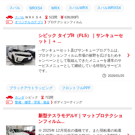
スバル
スバルWRX
スバルWRXS4
WRXS4
WRX
スバル
ＷＲＸ Ｓ４
5日間
638,000円
マットブラック化
フルラッピング
WRXS4S210
オリジナルカテゴリ
プロテクションフィルム
フルプロテクションフィルム
サンキュープログラム
シビック タイプR（FL5）｜サンキューセ
マットプロテクションフィルム
マット化
ット｜＋ ...
プロテクションフィルム
CLIMAXIDEALMATT
IDEALMATT
- -サンキューセット及びサンキュープログラムは、
プロテクションフィルム市場の裾野を広げるためキ
ペイントプロテクションフィルム
CLIMAXIDEAL
ャンペーンとして取組んできたメニューを通常のサ
ービスメニューとして継続している特別なサービス
CLIMAXPPF
PPF
です。
2026/01/25
ブラックアウトラッピング
フロントフルPPF
ホンダ
シビック
7日間
サンキューセット
ヘッドライトPPF
整備・修理・塗装・板金
ボディコーティング
ルーフプロテクションフィルム
カラープロテクションフィルム
新型テスラモデルY｜マットプロテクショ
シビックタイプR
タイプR
PPF
CLIMAXPPF
ンフィルム...
GZOXリアルガラスコート
CLIMAXIDEAL
※ 2025年 12月現在の価格です。また弱粘着の粘着