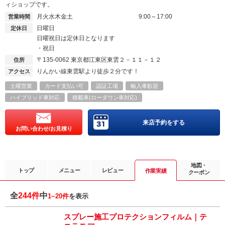
ィショップです。
月火水木金土
9:00～17:00
営業時間
日曜日
定休日
日曜祝日は定休日となります
・祝日
〒135-0062
東京都江東区東雲２－１１－１２
住所
りんかい線東雲駅より徒歩２分です！
アクセス
土曜営業
カード支払い可
認証工場
輸入車歓迎
ハイブリッド車対応
積載車(ローダウン車対応)
来店予約をする
お問い合わせ/お見積り
地図・
トップ
メニュー
レビュー
作業実績
クーポン
全
244件
中
1~20件
を表示
スプレー施工プロテクションフィルム｜テ