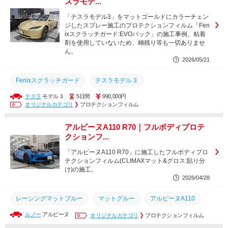
スラモデ...
「テスラモデル3」をマットゴールドにカラーチェン
ジしたスプレー施工のプロテクションフィルム「Fen
ixスクラッチガード:EVOパック」の施工事例。粘着
剤を使用していないため、糊残り等も一切ありませ
ん。
2026/05/21
Fenixスクラッチガード
テスラモデル３
テスラ
モデル３
5日間
990,000円
スプレープロテクションフィルム
塗装タイプPPF
全塗装
オリジナルカテゴリ
プロテクションフィルム
テスラ認定板金塗装工場
テスラ指定板金塗装工場
アルピーヌA110 R70｜フルボディプロテ
テスラ認定ボディショップ
カラープロテクションフィルム
クションフ...
塗装
カラーチェンジ
フルラッピング
カーラッピング
「アルピーヌA110 R70」に施工したフルボディプロ
テクションフィルム(CLIMAXマット&グロス:貼り分
マットプロテクションフィルム
フルプロテクションフィルム
け)の施工。
2026/04/28
ペイントプロテクションフィルム
プロテクションフィルム
レーシングマットブルー
マットグルー
アルピーヌA110
ルノー
アルピーヌ
カラーチェンジ
オリジナルカテゴリ
フルラッピング
プロテクションフィルム
R70
A110