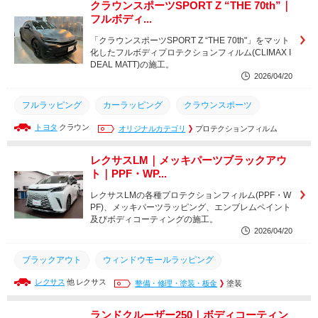
クラウンスポーツSPORT Z “THE 70th”｜
フルボディ...
「クラウンスポーツSPORT Z “THE 70th"」をマット
化したフルボディプロテクションフィルム(CLIMAX I
DEAL MATT)の施工。
2026/04/20
フルラッピング
カーラッピング
クラウンスポーツ
トヨタ
クラウン
マットブラック化
マットプロテクションフィルム
オリジナルカテゴリ
プロテクションフィルム
マット化
IDEALMATT
CLIMAXIDEALMATT
レクサスLM｜メッキパーツブラックアウ
ト｜PPF・WP...
プロテクションフィルム
ペイントプロテクションフィルム
レクサスLMの各種プロテクションフィルム(PPF・W
PPF
CLIMAXPPF
CLIMAXIDEAL
PF)、メッキパーツラッピング、エンブレムペイント
及びボディコーティングの施工。
2026/04/20
ブラックアウト
ウィンドウモールラッピング
レクサス
他 レクサス
パーツラッピング
エンブレムペイント
整備・修理・塗装・板金
エンブレム塗装
塗装
カーラッピング
CLIMAXIDEAL
CLIMAXPPF
PPF
ランドクルーザー250｜ボディコーティン