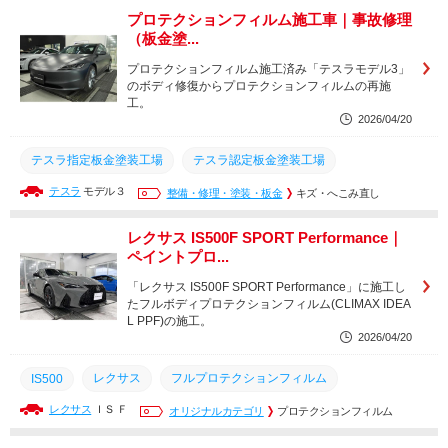
カーラッピング
マット化
CLIMAXIDEALMATT
プロテクションフィルム施工車｜事故修理
（板金塗...
マットプロテクションフィルム
IDEALMATT
CLIMAXIDEAL
プロテクションフィルム施工済み「テスラモデル3」
フルプロテクションフィルム
プロテクションフィルム
のボディ修復からプロテクションフィルムの再施
工。
ペイントプロテクションフィルム
PPF
CLIMAXPPF
2026/04/20
テスラ指定板金塗装工場
テスラ認定板金塗装工場
テスラ
モデル３
テスラ認定ボディショップ
整備・修理・塗装・板金
板金塗装
カラーチェンジ
キズ・へこみ直し
ブラックアウト
マット化
CLIMAXIDEALMATT
レクサス IS500F SPORT Performance｜
ペイントプロ...
マットプロテクションフィルム
IDEALMATT
「レクサス IS500F SPORT Performance」に施工し
マットブラック化
カーラッピング
フルラッピング
たフルボディプロテクションフィルム(CLIMAX IDEA
L PPF)の施工。
プロテクションフィルム
ペイントプロテクションフィルム
2026/04/20
PPF
CLIMAXPPF
CLIMAXIDEAL
レクサス
フルプロテクションフィルム
IS500
レクサス
ＩＳ Ｆ
CLIMAXIDEAL
CLIMAXPPF
PPF
オリジナルカテゴリ
プロテクションフィルム
ペイントプロテクションフィルム
プロテクションフィルム