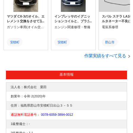
マツダ CX-3のオイル、エ
インプレッサのイグニッ
スバル ステラ LA100
レメント交換をさせて頂
ションコイルと、プラグ
ルタネーター不良に
きました!交換目安はオイ
交換の作業をいたしまし
バッテリーあがりで
ガソリン車用(オイル交換)
エンジン関連修理・整備
電装系修理
ルが5000km又は半年毎、
た!スパークプラグは、イ
庫いただきました。
エレメントは10000km又
グニッションコイルで変
いオルタネーターを
は一年毎です。
圧された高電圧を火花に
付け後ベルト調整を
安積町
安積町
郡山市
してガソリンに点火させ
電圧を測り正常なこ
る部品です。
確認して完了になりま
郡山市
郡山市
リビルト
作業実績をすべて見る
福島県
福島県
中古
エレメント交換
水平対向エンジン
交換
基本情報
マツダ
インプレッサ
オルタネーター
法人名：株式会社 栗田
エンジンオイル交換
スパークプラグ
ステラ
創業年：令和 2(2020)年
オイル交換
イグニッションコイル
スバル
住所：福島県郡山市安積町日出山３－５５
通話無料電話番号：
0078-6059-3894-0012
交換
整備
1級整備士：-
修理