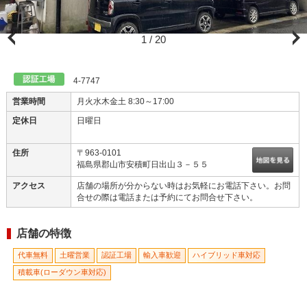
1
/
20
お問合せの際は電話または予約にてお問合せ下さい。メールですと...
4-7747
営業時間
月火水木金土 8:30～17:00
定休日
日曜日
住所
〒963-0101
福島県郡山市安積町日出山３－５５
アクセス
店舗の場所が分からない時はお気軽にお電話下さい。お問
合せの際は電話または予約にてお問合せ下さい。
店舗の特徴
代車無料
土曜営業
認証工場
輸入車歓迎
ハイブリッド車対応
積載車(ローダウン車対応)