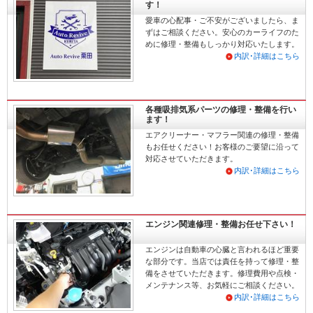
す！
愛車の心配事・ご不安がございましたら、ま
ずはご相談ください。安心のカーライフのた
めに修理・整備もしっかり対応いたします。
内訳･詳細はこちら
各種吸排気系パーツの修理・整備を行い
ます！
エアクリーナー・マフラー関連の修理・整備
もお任せください！お客様のご要望に沿って
対応させていただきます。
内訳･詳細はこちら
エンジン関連修理・整備お任せ下さい！
エンジンは自動車の心臓と言われるほど重要
な部分です。当店では責任を持って修理・整
備をさせていただきます。修理費用や点検・
メンテナンス等、お気軽にご相談ください。
内訳･詳細はこちら