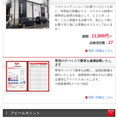
ベストコンディションでお乗りいただくため
に、年間走行距離が１０，０００ｋｍ程度の
標準的な使用を前提として、１２ヶ月（１
年）ごとに実施する点検です。安心して車に
お乗り頂く為にも実施をオススメしておりま
す！
11,000円～
総額：
27
点検項目数：
内訳･詳細はこちら
専用のデバイスで愛車を健康診断いたし
ます
専用デバイスで愛車を診断し、故障診断書を
発行いたします。故障箇所が検出された場合
は適切なアドバイスをいたします。
※国産乗用9メーカー対応
内訳･詳細はこちら
アピールポイント