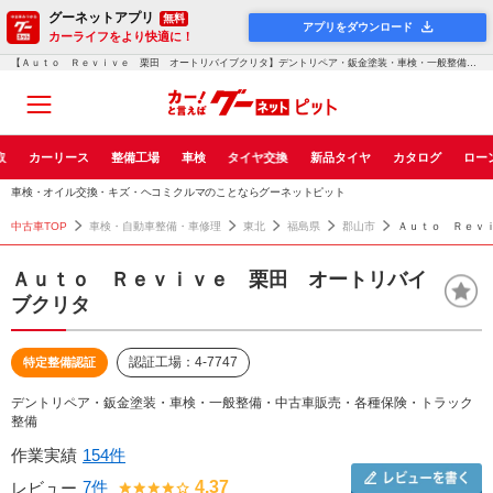
グーネットアプリ
無料
アプリをダウンロード
カーライフをより快適に！
【Ａｕｔｏ Ｒｅｖｉｖｅ 栗田 オートリバイブクリタ】デントリペア・鈑金塗装・車検・一般整備・中古車販売・各種保険・トラック整備！グーネットピット
取
カーリース
整備工場
車検
タイヤ交換
新品タイヤ
カタログ
ロー
車検・オイル交換・キズ・ヘコミクルマのことならグーネットピット
中古車TOP
車検・自動車整備・車修理
東北
福島県
郡山市
Ａｕｔｏ Ｒｅｖ
Ａｕｔｏ Ｒｅｖｉｖｅ 栗田 オートリバイ
ブクリタ
認証工場：4-7747
特定整備認証
デントリペア・鈑金塗装・車検・一般整備・中古車販売・各種保険・トラック
整備
作業実績
154件
7件
4.37
レビュー