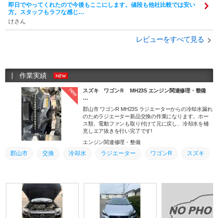
即日でやってくれたので今後もここにします。値段も他社比較では安い
方。スタッフもラフな感じ…
けさん
レビューをすべて見る
作業実績
new
スズキ ワゴンＲ MH23S エンジン関連修理・整備
…
郡山市 ワゴンR MH23S ラジエーターからの冷却水漏れ
のためラジエーター新品交換の作業になります。ホー
ス類、電動ファンも取り付けて元に戻し、冷却水を補
充しエア抜きを行い完了です!
エンジン関連修理・整備
郡山市
交換
冷却水
ラジエーター
ワゴンR
スズキ