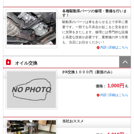
各種駆動系パーツの修理・整備を行いま
す！
駆動系のパーツは車を走らせる上で非常に重
要です。一部でも不具合が起こると安全走行
に支障をきたします。修理には専門的な設備
と高度な技術が必要です。重整備の伴う作業
も、当店にお任せください！
内訳･詳細はこちら
オイル交換
ｵｲﾙ交換１０００円（新規のみ）
1,000円
価格：
/L
内訳･詳細はこちら
当社おススメ