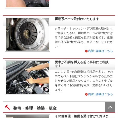
駆動系パーツ取付けいたします
クラッチ・ミッション・デフ関連の取付けも
ご相談ください。駆動系パーツの取付けには
専門的な設備と高度な技術が必要です。重整
備の伴う取付け作業も、当店にお任せくださ
い！
内訳･詳細はこちら
愛車が不調を訴える前に事前にご相談
を！
エンジン回りの補器類は消耗品が多く、その
中でもベルト類はエンジンが回転するために
欠かせない部品となります。大きなトラブル
を防ぐ為にも定期的な点検・交換を行いまし
ょう。
内訳･詳細はこちら
整備・修理・塗装・板金
その他修理・整備も受け付けておりま