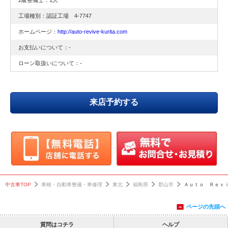
2級整備士：1人
交換
工場種別：認証工場 4-7747
ホームページ：
http://auto-revive-kurita.com
お支払いについて：-
ローン取扱いについて：-
来店予約する
中古車TOP
車検・自動車整備・車修理
東北
福島県
郡山市
Ａｕｔｏ Ｒｅｖ
ページの先頭へ
質問はコチラ
ヘルプ