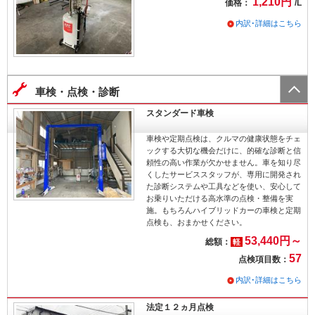
1,210円
価格：
/L
内訳･詳細はこちら
車検・点検・診断
スタンダード車検
車検や定期点検は、クルマの健康状態をチェ
ックする大切な機会だけに、的確な診断と信
頼性の高い作業が欠かせません。車を知り尽
くしたサービススタッフが、専用に開発され
た診断システムや工具などを使い、安心して
お乗りいただける高水準の点検・整備を実
施。もちろんハイブリッドカーの車検と定期
点検も、おまかせください。
53,440円～
総額：
軽
57
点検項目数：
内訳･詳細はこちら
法定１２ヵ月点検