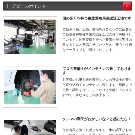
アピールポイント
国の認可を持つ東北運輸局長認証工場です
自動車車検、点検、整備をおこなうのに必要な
自動車分解整備事業の認証工場の許可を取得し
ています。国家資格を持った整備士がお客様の
車をきちんと整備させていただき、安心・快適
なカーライフをご提供いたします。
プロの整備士がメンテナンス致しておりま
す
お客様のお車を経験豊富なプロの整備士が確り
と真心込めてメンテナンス致します！細部まで
点検・調整を行い、しっかりと整備しておりま
すので、何なりとご相談下さい。
クルマの調子がおかしいな？と感じたら！
何か普段と違った感じがする…車の調子がおか