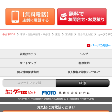
中古車TOP
車検・自動車整備・車修理
東北
宮城県
仙台市太白区
カープラザ
ページの先頭へ
質問はコチラ
ヘルプ
サイトマップ
利用規約
個人情報保護方針
個人情報の取扱いについて
スマートフォン版
PC版
COPYRIGHT©PROTO CORPORATION. ALL RIGHTS RESERVED.
お気軽にお電話ください