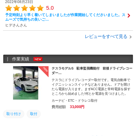
2022年08月23日
5.0
予定時刻より早く着いてしまいましたが作業開始してくださいました。ス
ムーズで気持ちの良いご…
ヒデさんさん
レビューをすべて見る
作業実績
new
テスラモデルS 駐車監視機能付 前後ドライブレコー
ダー…
テスラにドライブレコーダー取付です。電気自動車で
イグニッションスイッチなどありません。ドアを開け
たら電源が入ります。まずACC電源と常時電源を探す
ところから始めました!何とか電源を見つけました。
カーナビ・ETC・ドラレコ取付
費用総額
33,000円
取り付け
取付