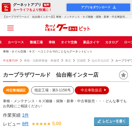
グーネットアプリ
無料
アプリをダウンロード
カーライフをより快適に！
【カープラザワールド 仙台南インター店】車検・メンテナンス・キズ補修・保険・新車・中古車販売・・・どんな事でもお気軽にご...！グーネットピット
取
カーリース
整備工場
車検
タイヤ交換
新品タイヤ
カタログ
ロー
車検・オイル交換・キズ・ヘコミクルマのことならグーネットピット
中古車TOP
車検・自動車整備・車修理
東北
宮城県
仙台市太白区
カープラザ
カープラザワールド 仙台南インター店
指定工場：第3-1156号
中古車取扱店
特定整備認証
車検・メンテナンス・キズ補修・保険・新車・中古車販売・・・どんな事でも
お気軽にご相談ください
作業実績
1件
8件
5.00
レビュー