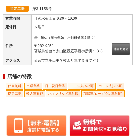
車検・メンテナンス・キズ補修・保険・新車・中古車販売・・・ど...
第3-1156号
営業時間
月火水金土日 9:30～19:00
定休日
木曜日
年中無休（年末年始、社員研修等を除く）
住所
〒982-0251
宮城県仙台市太白区茂庭字新御所川１３３
アクセス
仙台市立生出中学校より車で５分です！
店舗の特徴
代車無料
土曜営業
日・祝日営業
ローン支払い可
カード支払い可
指定工場
輸入車歓迎
ハイブリッド車対応
積載車(ローダウン車対応)