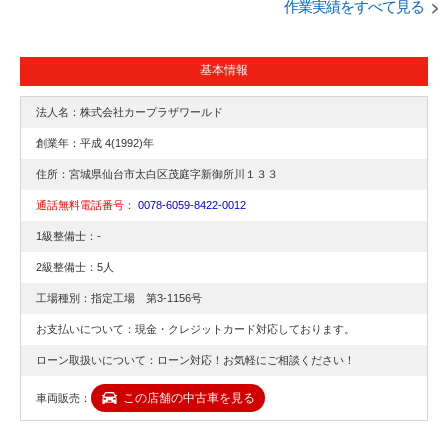
作業実績をすべて見る
基本情報
法人名：株式会社カープラザワールド
創業年：平成 4(1992)年
住所：宮城県仙台市太白区茂庭字新御所川１３３
通話無料電話番号：
0078-6059-8422-0012
1級整備士：-
2級整備士：5人
工場種別：指定工場 第3-1156号
お支払いについて：現金・クレジットカード対応しております。
ローン取扱いについて：ローン対応！お気軽にご相談ください！
この店舗の中古車を見る
車両販売：