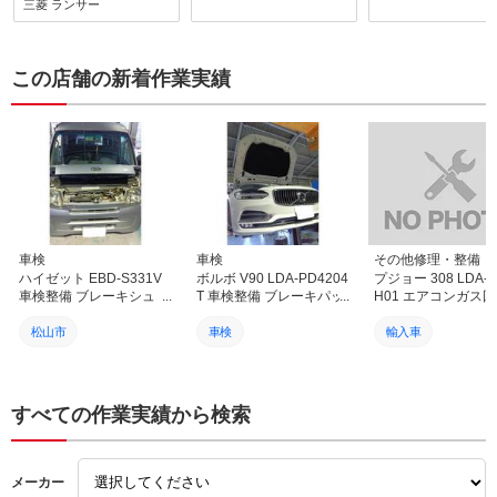
三菱
ランサー
た車検後に急な整備作業依
ました。次回は車検をお願
す。
頼にも迅速 丁寧に対応し
いします。
てくださりとてもよくして
もらい感謝です他にもRX
この店舗の新着作業実績
ー7 FDの再登録に向けて
の修理整備をこちらののん
びりした都合でお店の方に
ご迷惑をおかけしているこ
とと思うのですが気長に合
わせて対応してくださり本
当にありがたく感謝してま
す旧車や海外製の難易度の
高い整備作業にも車のオー
ナーさん側の想いを汲んで
高い技術と人脈 会社間の
車検
車検
その他修理・整備
繋がりをもって丁寧に対応
ハイゼット EBD-S331V
ボルボ V90 LDA-PD4204
プジョー 308 LDA-
されて様子が相談してる時
車検整備 ブレーキシュ
T 車検整備 ブレーキパッ
H01 エアコンガス
やお店に足を運んだ時の社
ー・フィルター各種交換
ド交換 バッテリー交換 愛
再生（ACS作業）＆
員さんや工場の様子から感
愛媛 松山 伊予 西条 新居
媛 松山 伊予 西条 新居浜
ブルー補充！快適な
松山市
車検
輸入車
じるものがあり社名を カ
浜 砥部
砥部
コン環境へ｜愛媛 松
ーオーナーズ と冠してい
予 西条 新居浜 砥部
車検
カーオーナーズ
松山市
ること ぴったりの社の経
営方針をよく表していると
カーオーナーズ
松山市
カーオーナーズ
すべての作業実績から検索
感じてます 信頼 安心し
て依頼し整備作業をお任せ
ハイゼット
輸入車
プジョー308
できるお店として今後とも
お世話になりたくよろしく
メーカー
お願いします
ボルボ