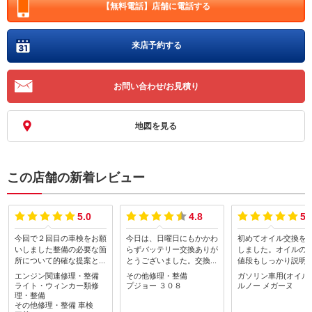
【無料電話】
店舗に電話する
来店予約する
お問い合わせ/お見積り
地図を見る
この店舗の新着レビュー
5.0
4.8
5.
今回で２回目の車検をお願
今日は、日曜日にもかかわ
初めてオイル交換を
いしました整備の必要な箇
らずバッテリー交換ありが
しました。オイルの
所について的確な提案と整
とうございました。交換場
値段もしっかり説明
備・修理作業をしてくださ
所が奥に入り込んだ所にあ
いて非常にわかりや
エンジン関連修理・整備
その他修理・整備
ガソリン車用(オイル
りこちらのニーズに応じた
り、尚且つ、色々と部品を
得してお願いできま
ライト・ウィンカー類修
プジョー
３０８
ルノー
メガーヌ
対応をしてくださいました
取り除かないと交換出来な
またよろしくお願い
理・整備
ありがとうございましたま
その他修理・整備
車検
いのでご苦労をお掛け致し
ます。ありがとうご