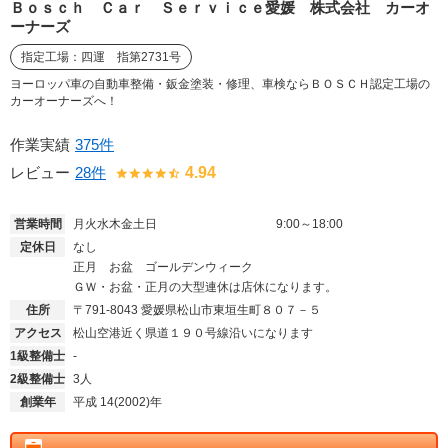
Ｂｏｓｃｈ Ｃａｒ Ｓｅｒｖｉｃｅ愛媛 株式会社 カーオ
ーナーズ
指定工場：四運 指第2731号
ヨーロッパ車の自動車整備・鈑金塗装・修理、車検ならＢＯＳＣＨ認定工場の
カーオーナーズへ！
作業実績
375件
レビュー
28件
4.94
営業時間
月火水木金土日
9:00～18:00
定休日
なし
正月 お盆 ゴールデンウィーク
ＧＷ・お盆・正月の大型連休は店休になります。
住所
〒791-8043
愛媛県松山市東垣生町８０７－５
アクセス
松山空港近く県道１９０号線沿いになります
1級整備士
-
2級整備士
3人
創業年
平成 14(2002)年