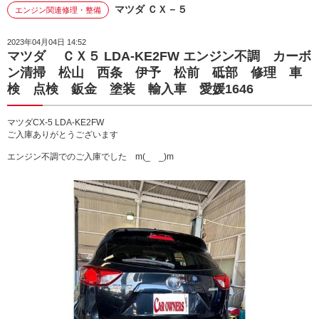
マツダ ＣＸ－５
エンジン関連修理・整備
2023年04月04日 14:52
マツダ ＣＸ５ LDA-KE2FW エンジン不調 カーボ
ン清掃 松山 西条 伊予 松前 砥部 修理 車
検 点検 鈑金 塗装 輸入車 愛媛1646
マツダCX-5 LDA-KE2FW
ご入庫ありがとうございます
エンジン不調でのご入庫でした m(_ _)m