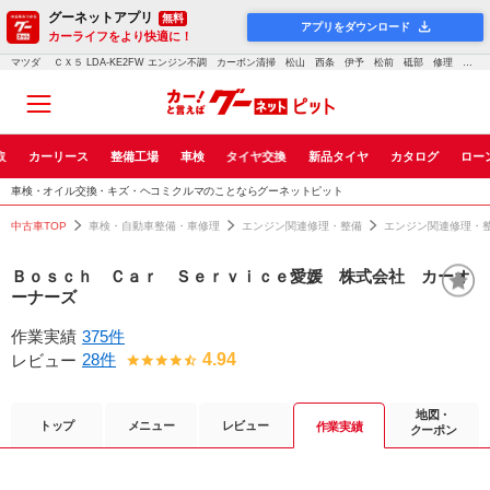
グーネットアプリ
無料
アプリをダウンロード
カーライフをより快適に！
マツダ ＣＸ５ LDA-KE2FW エンジン不調 カーボン清掃 松山 西条 伊予 松前 砥部 修理 車検 点検 鈑金 塗装 輸入車 愛媛1646 ｜車検・点検・修理のグーネットピット
取
カーリース
整備工場
車検
タイヤ交換
新品タイヤ
カタログ
ロー
車検・オイル交換・キズ・ヘコミクルマのことならグーネットピット
中古車TOP
車検・自動車整備・車修理
エンジン関連修理・整備
エンジン関連修理・
Ｂｏｓｃｈ Ｃａｒ Ｓｅｒｖｉｃｅ愛媛 株式会社 カーオ
ーナーズ
作業実績
375件
28件
4.94
レビュー
地図・
トップ
メニュー
レビュー
作業実績
クーポン