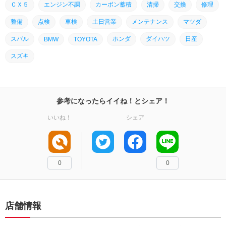
ＣＸ５
エンジン不調
カーボン蓄積
清掃
交換
修理
整備
点検
車検
土日営業
メンテナンス
マツダ
スバル
ホンダ
ダイハツ
日産
BMW
TOYOTA
スズキ
参考になったらイイね！とシェア！
いいね！
シェア
0
0
店舗情報