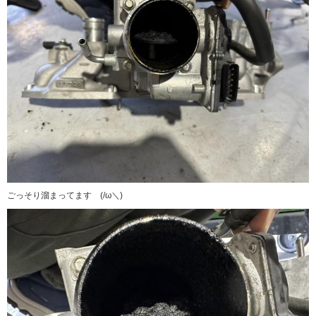
ごっそり溜まってます (/ω＼)