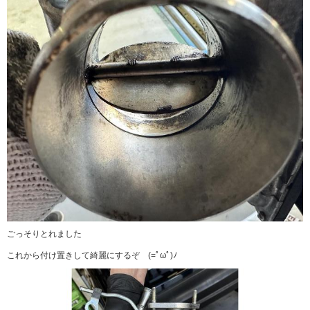
ごっそりとれました
これから付け置きして綺麗にするぞ (=ﾟωﾟ)ﾉ