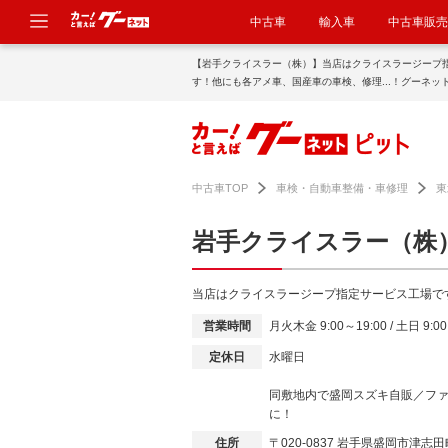
中古車
輸入車
中古車販売
【岩手クライスラー（株）】当店はクライスラージープ
す！他にも各アメ車、国産車の車検、修理...！グーネッ
中古車TOP
車検・自動車整備・車修理
東
岩手クライスラー（株
当店はクライスラージープ指定サービス工場で
営業時間
月火木金 9:00～19:00 / 土日 9:00
定休日
水曜日
同敷地内で盛岡スズキ自販／フ
に！
住所
〒020-0837 岩手県盛岡市津