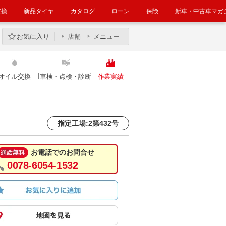
交換
新品タイヤ
カタログ
ローン
保険
新車・中古車マガ
お気に入り
店舗
メニュー
オイル交換
車検・点検・診断
作業実績
指定工場:2第432号
お電話でのお問合せ
0078-6054-1532