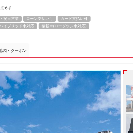
差点そば
・祝日営業
ローン支払い可
カード支払い可
ハイブリッド車対応
積載車(ローダウン車対応)
地図・クーポン