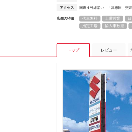
アクセス
国道４号線沿い 「津志田」交
代車無料
土曜営業
日
店舗の特徴
指定工場
輸入車歓迎
トップ
レビュー