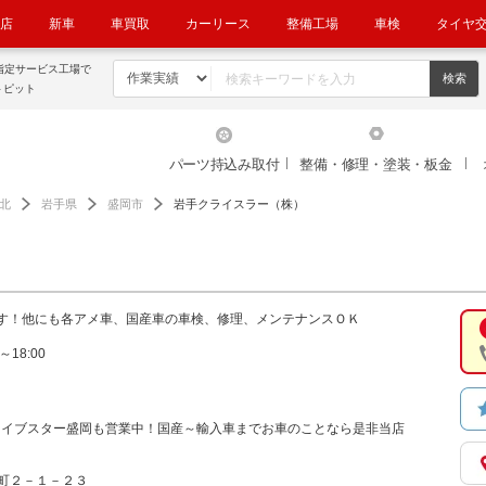
店
新車
車買取
カーリース
整備工場
車検
タイヤ
指定サービス工場で
トピット
パーツ持込み取付
整備・修理・塗装・板金
北
岩手県
盛岡市
岩手クライスラー（株）
）
す！他にも各アメ車、国産車の車検、修理、メンテナンスＯＫ
～18:00
ァイブスター盛岡も営業中！国産～輸入車までお車のことなら是非当店
志田町２－１－２３