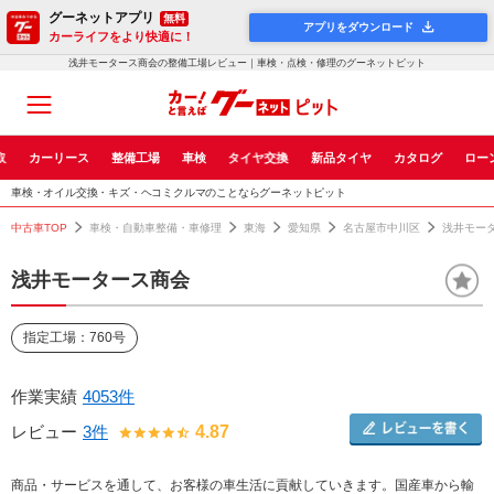
グーネットアプリ
無料
アプリをダウンロード
カーライフをより快適に！
浅井モータース商会の整備工場レビュー｜車検・点検・修理のグーネットピット
取
カーリース
整備工場
車検
タイヤ交換
新品タイヤ
カタログ
ロー
車検・オイル交換・キズ・ヘコミクルマのことならグーネットピット
中古車TOP
車検・自動車整備・車修理
東海
愛知県
名古屋市中川区
浅井モー
浅井モータース商会
指定工場：760号
作業実績
4053件
レビュー
3件
4.87
商品・サービスを通して、お客様の車生活に貢献していきます。国産車から輸