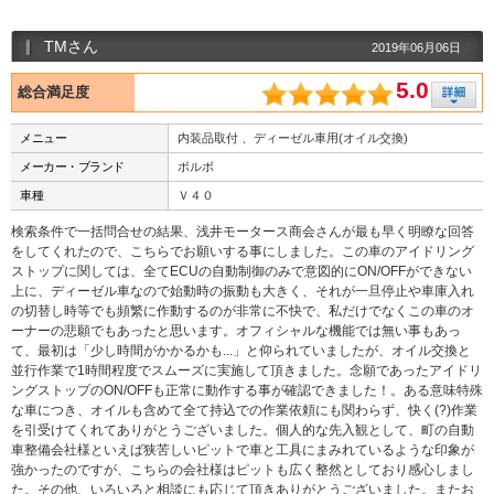
TMさん
2019年06月06日
5.0
総合満足度
メニュー
内装品取付 、ディーゼル車用(オイル交換)
メーカー・ブランド
ボルボ
車種
Ｖ４０
検索条件で一括問合せの結果、浅井モータース商会さんが最も早く明瞭な回答
をしてくれたので、こちらでお願いする事にしました。この車のアイドリング
ストップに関しては、全てECUの自動制御のみで意図的にON/OFFができない
上に、ディーゼル車なので始動時の振動も大きく、それが一旦停止や車庫入れ
の切替し時等でも頻繁に作動するのが非常に不快で、私だけでなくこの車のオ
ーナーの悲願でもあったと思います。オフィシャルな機能では無い事もあっ
て、最初は「少し時間がかかるかも...」と仰られていましたが、オイル交換と
並行作業で1時間程度でスムーズに実施して頂きました。念願であったアイドリ
ングストップのON/OFFも正常に動作する事が確認できました！。ある意味特殊
な車につき、オイルも含めて全て持込での作業依頼にも関わらず、快く(?)作業
を引受けてくれてありがとうございました。個人的な先入観として、町の自動
車整備会社様といえば狭苦しいピットで車と工具にまみれているような印象が
強かったのですが、こちらの会社様はピットも広く整然としており感心しまし
た。その他、いろいろと相談にも応じて頂きありがとうございました。またお