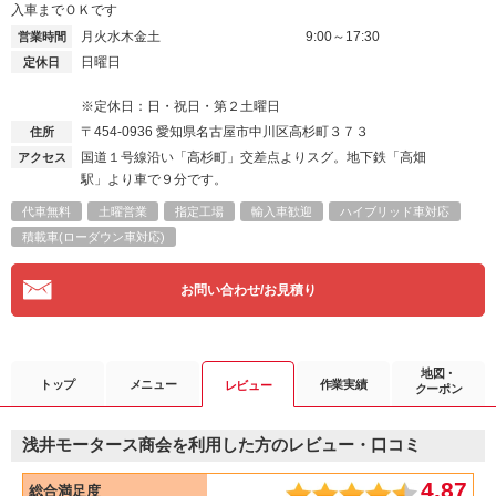
入車までＯＫです
月火水木金土
9:00～17:30
営業時間
日曜日
定休日
※定休日：日・祝日・第２土曜日
〒454-0936
愛知県名古屋市中川区高杉町３７３
住所
国道１号線沿い「高杉町」交差点よりスグ。地下鉄「高畑
アクセス
駅」より車で９分です。
代車無料
土曜営業
指定工場
輸入車歓迎
ハイブリッド車対応
積載車(ローダウン車対応)
お問い合わせ/お見積り
地図・
トップ
メニュー
作業実績
レビュー
クーポン
浅井モータース商会を利用した方のレビュー・口コミ
4.87
総合満足度