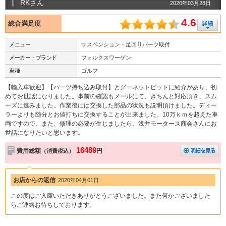
RKさん
2020年03月28日
4.6
総合満足度
メニュー
サスペンション・足回りパーツ取付
メーカー・ブランド
フォルクスワーゲン
車種
ゴルフ
【輸入車歓迎】【パーツ持ち込み取付】とグーネットピットに紹介があり、初
めてお世話になりました。事前の確認もメールにて、きちんと対応頂き、スム
ーズに進みました。作業後には交換した部品の状況も説明頂けました。ディー
ラーよりも随分とお値打ちに交換することが出来ました。10万ｋｍを超えた車
両ですので、また、修理の必要が生じましたら、浅井モータース商会さんにお
世話になりたいと思います。
16489
費用総額
円
（消費税込）
お店からの返信
2020年04月01日
この度はご入庫いただきありがとうございました。また何かございました
らご連絡お待ちしております。