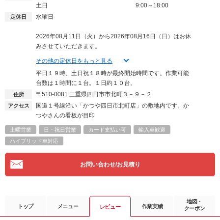
土日
9:00～18:00
水曜日
定休日
2026年08月11日（火）から2026年08月16日（日）はお休
みさせていただきます。
その他の定休日をもっと見る
平日１９時、土日祝１８時が最終開始時間です。作業可能
台数は１時間に１台。１日約１０台。
〒510-0081
三重県四日市市北町３－９－２
住所
国道１号線沿い「かつや四日市北町店」の敷地内です。か
アクセス
つやさんの看板が目印
土曜営業
日・祝日営業
カード支払い可
輸入車歓迎
ハイブリッド車対応
お問い合わせ/お見積り
地図・
トップ
メニュー
作業実績
レビュー
クーポン