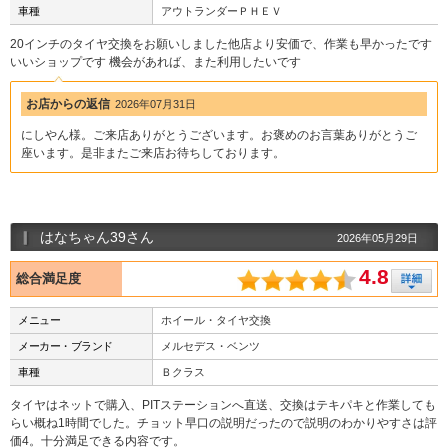
車種
アウトランダーＰＨＥＶ
20インチのタイヤ交換をお願いしました他店より安価で、作業も早かったです
いいショップです 機会があれば、また利用したいです
お店からの返信
2026年07月31日
にしやん様。ご来店ありがとうございます。お褒めのお言葉ありがとうご
座います。是非またご来店お待ちしております。
はなちゃん39さん
2026年05月29日
4.8
総合満足度
メニュー
ホイール・タイヤ交換
メーカー・ブランド
メルセデス・ベンツ
車種
Ｂクラス
タイヤはネットで購入、PITステーションへ直送、交換はテキパキと作業しても
らい概ね1時間でした。チョット早口の説明だったので説明のわかりやすさは評
価4。十分満足できる内容です。