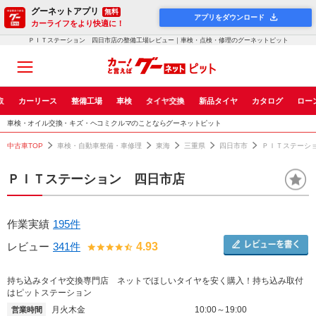
グーネットアプリ
無料
アプリをダウンロード
カーライフをより快適に！
ＰＩＴステーション 四日市店の整備工場レビュー｜車検・点検・修理のグーネットピット
取
カーリース
整備工場
車検
タイヤ交換
新品タイヤ
カタログ
ロー
車検・オイル交換・キズ・ヘコミクルマのことならグーネットピット
中古車TOP
車検・自動車整備・車修理
東海
三重県
四日市市
ＰＩＴステーシ
ＰＩＴステーション 四日市店
作業実績
195件
レビュー
341件
4.93
持ち込みタイヤ交換専門店 ネットでほしいタイヤを安く購入！持ち込み取付
はピットステーション
月火木金
10:00～19:00
営業時間