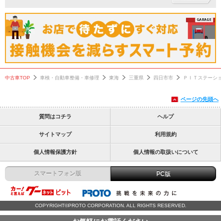
中古車TOP
車検・自動車整備・車修理
東海
三重県
四日市市
ＰＩＴステーシ
ページの先頭へ
質問はコチラ
ヘルプ
サイトマップ
利用規約
個人情報保護方針
個人情報の取扱いについて
スマートフォン版
PC版
COPYRIGHT©PROTO CORPORATION. ALL RIGHTS RESERVED.