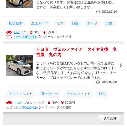
となっております。お客様にはご迷惑をお掛け致し
ますが、何卒宜しくお願い致します。
2022/07/14
軽自動車
直送タイヤ
モコ
日産
タイヤ
交換
日産
モコ
30分
5,500円
パーツ持込み取付
ホイール・タイヤ交換
トヨタ ヴェルファイア タイヤ交換 名
古屋 丸の内
こういう時に普段隠れているものが雨・風で道路に
出てきてパンクが増えたりしますので気をつけて下
さい!先日作業しましたお車を紹介します!ファミリー
カーとしてはトップグレードのお車ですね!
2022/07/08
アジアンタイヤ
直送タイヤ
ヴェルファイア
取付
トヨタ
ヴェルファイア
40分
7,700円
タイヤ
トヨタ
交換
パーツ持込み取付
ホイール・タイヤ交換