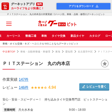
グーネットアプリ
無料
アプリをダウンロード
カーライフをより快適に！
ＰＩＴステーション 丸の内本店の作業実績！1ページ目。車検・点検・修理のグーネットピット
取
カーリース
整備工場
車検
タイヤ交換
新品タイヤ
カタログ
ロー
車検・オイル交換・キズ・ヘコミクルマのことならグーネットピット
中古車TOP
車検・自動車整備・車修理
東海
愛知県
名古屋市中区
ＰＩＴステ
ＰＩＴステーション 丸の内本店
作業実績
147件
レビュー
146件
4.94
安心・安全・スピーディー！ 持ち込みタイヤ交換専門店 ピットステーショ
ン
月火水木金
9:00～18:00
営業時間