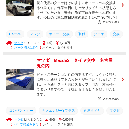
現在使用のタイヤはそのままにホイールのみ交換す
る作業です。作業当日にしっかりタイヤの状態をみ
させていただき、安全に作業可能な場合のみ行いま
す。今回のお車は前日納車の真新しいCX-30でした!
2022/08/08
CXー30
マツダ
ホイール交換
取付
タイヤ
交換
マツダ
ＣＸ－３０
40分
7,700円
パーツ持込み取付
ホイール・タイヤ交換
マツダ Mazda2 タイヤ交換 名古屋
丸の内
ピットステーション丸の内本店です。ようやく待ち
に待った新品リフトの入替えが完了いたしました!こ
れからも新リフトと共にスタッフ一同精一杯頑張っ
てまいりますので、今後ともよろしくお願いいたし
ます。
2022/08/03
コンパクトカー
ナノエナジー3プラス
直送タイヤ
マツダ
マツダ
ＭＡＺＤＡ２
40分
6,600円
タイヤ
交換
パーツ持込み取付
ホイール・タイヤ交換