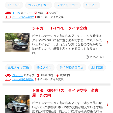
15インチ
コンパクトカー
ファミリーカー
ルーミー
トヨタ
ルーミー
40分
6,600円
直送タイヤ
タイヤ
取付
トヨタ
交換
パーツ持込み取付
ホイール・タイヤ交換
ジャガー F-TYPE タイヤ交換
ピットステーション丸の内本店です。こんな時期は
タイヤの空気圧にも注意が必要ですね。空気圧が低
いとタイヤが「つぶれた」状態になるので転がり抵
抗が多くなり、燃費を悪くする原因にもなります
ね。
2022/10/21
直送タイヤ交換
持込タイヤ
タイヤ交換専門店
土日営業
ジャガー
Ｆタイプ
1時間 30分
12,000円
持込
取り付け
安い
持ち込み
タイヤ交換
パーツ持込み取付
ホイール・タイヤ交換
丸の内
名古屋
欧州車
直送タイヤ
持込みタイヤ交換
トヨタ GRヤリス タイヤ交換 名古
タイヤ
交換
屋 丸の内
ピットステーション丸の内本店です。近頃台風のせ
いかパンク修理や1本・2本の交換が増えています!当
店では4本交換だけではなくて1本からの交換も行っ