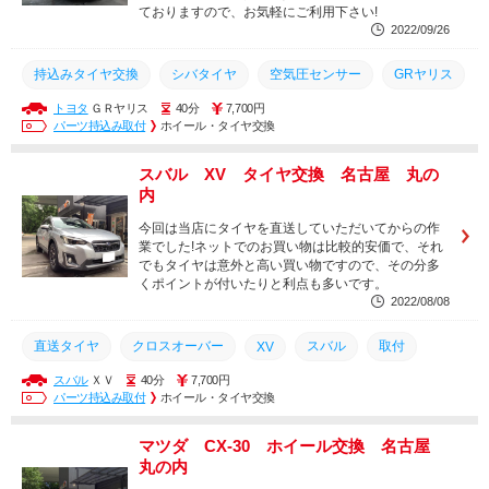
ておりますので、お気軽にご利用下さい!
2022/09/26
持込みタイヤ交換
シバタイヤ
空気圧センサー
GRヤリス
トヨタ
ＧＲヤリス
40分
7,700円
取付
タイヤ
トヨタ
交換
パーツ持込み取付
ホイール・タイヤ交換
スバル XV タイヤ交換 名古屋 丸の
内
今回は当店にタイヤを直送していただいてからの作
業でした!ネットでのお買い物は比較的安価で、それ
でもタイヤは意外と高い買い物ですので、その分多
くポイントが付いたりと利点も多いです。
2022/08/08
直送タイヤ
クロスオーバー
スバル
取付
XV
スバル
ＸＶ
40分
7,700円
タイヤ
交換
パーツ持込み取付
ホイール・タイヤ交換
マツダ CX-30 ホイール交換 名古屋
丸の内