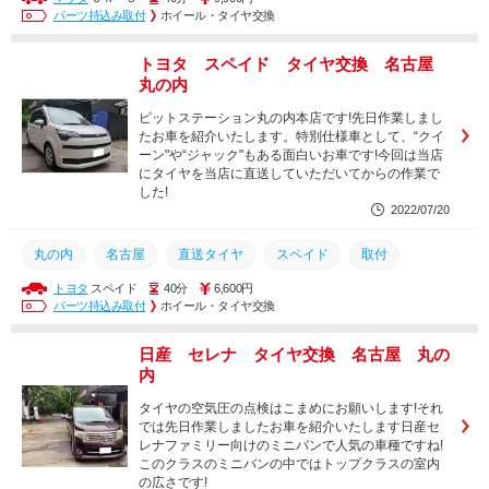
4本交換
19インチ
丸の内
名古屋
持込みタイヤ交換
パーツ持込み取付
ホイール・タイヤ交換
CXー5
マツダ
交換
トヨタ スペイド タイヤ交換 名古屋
丸の内
ピットステーション丸の内本店です!先日作業しまし
たお車を紹介いたします。特別仕様車として、“クイ
ーン"や“ジャック"もある面白いお車です!今回は当店
にタイヤを当店に直送していただいてからの作業で
した!
2022/07/20
丸の内
名古屋
直送タイヤ
スペイド
取付
トヨタ
スペイド
40分
6,600円
タイヤ
トヨタ
交換
パーツ持込み取付
ホイール・タイヤ交換
日産 セレナ タイヤ交換 名古屋 丸の
内
タイヤの空気圧の点検はこまめにお願いします!それ
では先日作業しましたお車を紹介いたします日産セ
レナファミリー向けのミニバンで人気の車種ですね!
このクラスのミニバンの中ではトップクラスの室内
の広さです!