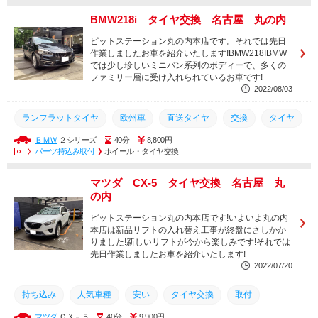
BMW218i タイヤ交換 名古屋 丸の内
ピットステーション丸の内本店です。それでは先日
作業しましたお車を紹介いたします!BMW218IBMW
では少し珍しいミニバン系列のボディーで、多くの
ファミリー層に受け入れられているお車です!
2022/08/03
ランフラットタイヤ
欧州車
直送タイヤ
交換
タイヤ
ＢＭＷ
２シリーズ
40分
8,800円
BMW2
パーツ持込み取付
ホイール・タイヤ交換
マツダ CX-5 タイヤ交換 名古屋 丸
の内
ピットステーション丸の内本店です!いよいよ丸の内
本店は新品リフトの入れ替え工事が終盤にさしかか
りました!新しいリフトが今から楽しみです!それでは
先日作業しましたお車を紹介いたします!
2022/07/20
持ち込み
人気車種
安い
タイヤ交換
取付
マツダ
ＣＸ－５
40分
9,900円