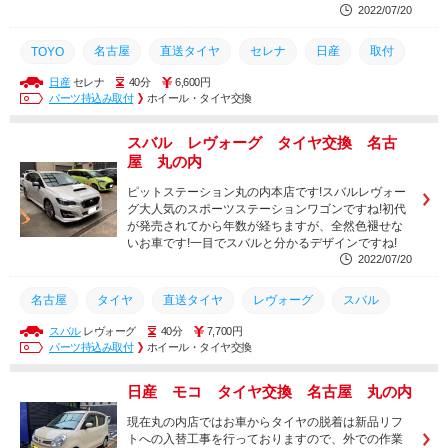
2022/07/20
名古屋
直送タイヤ
セレナ
日産
取付
TOYO
日産
セレナ
40分
6,600円
タイヤ
交換
パーツ持込み取付
ホイール・タイヤ交換
スバル レヴォーグ タイヤ交換 名古
屋 丸の内
ピットステーション丸の内本店です!スバルレヴォー
グ大人気のスポーツステーションワゴンですね!初代
が発売されてから年数が経ちますが、全然色褪せな
いお車です!一目でスバルと分かるデザインですね!
2022/07/20
名古屋
タイヤ
直送タイヤ
レヴォーグ
スバル
スバル
レヴォーグ
40分
7,700円
交換
パーツ持込み取付
ホイール・タイヤ交換
日産 モコ タイヤ交換 名古屋 丸の内
現在丸の内店ではお車からタイヤの脱着は新品リフ
トへの入替工事を行っておりますので、外での作業