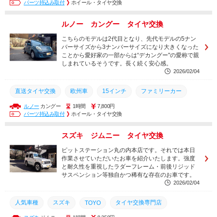
パーツ持込み取付
ホイール・タイヤ交換
ルノー カングー タイヤ交換
こちらのモデルは2代目となり、先代モデルの5ナン
バーサイズから3ナンバーサイズになり大きくなった
ことから愛好家の一部からは“デカングー"の愛称で親
しまれているそうです。長く続く安心感。
2026/02/04
直送タイヤ交換
欧州車
15インチ
ファミリーカー
ルノー
カングー
1時間
7,800円
直送タイヤ
交換
タイヤ
丸の内
名古屋
パーツ持込み取付
ホイール・タイヤ交換
タイヤ交換
持ち込み
安い
持込みタイヤ交換
スズキ ジムニー タイヤ交換
土日営業
取付
取り付け
持込
持込タイヤ
ピットステーション丸の内本店です。それでは本日
タイヤ交換専門店
人気車種
作業させていただいたお車を紹介いたします。強度
と耐久性を重視したラダーフレーム・前後リジッド
サスペンション等独自かつ稀有な存在のお車です。
2026/02/04
人気車種
スズキ
タイヤ交換専門店
TOYO