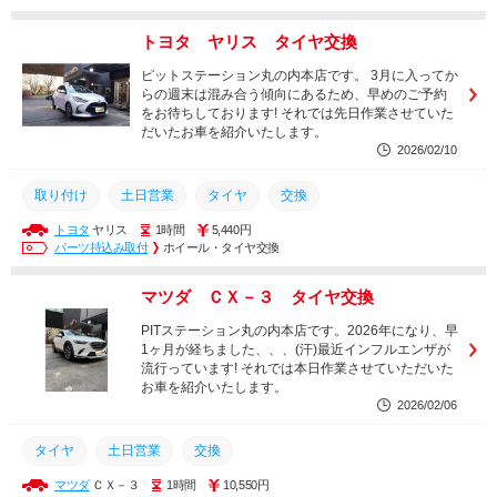
持込
取付
持込みタイヤ交換
丸の内
タイヤ交換
トヨタ ヤリス タイヤ交換
持ち込み
安い
名古屋
取り付け
土日営業
ピットステーション丸の内本店です。 3月に入ってか
タイヤ
交換
らの週末は混み合う傾向にあるため、早めのご予約
をお待ちしております! それでは先日作業させていた
だいたお車を紹介いたします。
2026/02/10
取り付け
土日営業
タイヤ
交換
トヨタ
ヤリス
1時間
5,440円
パーツ持込み取付
ホイール・タイヤ交換
マツダ ＣＸ－３ タイヤ交換
PITステーション丸の内本店です。2026年になり、早
1ヶ月が経ちました、、、(汗)最近インフルエンザが
流行っています! それでは本日作業させていただいた
お車を紹介いたします。
2026/02/06
タイヤ
土日営業
交換
マツダ
ＣＸ－３
1時間
10,550円