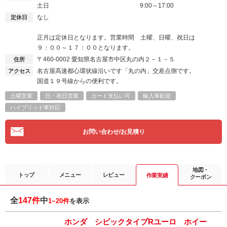
土日
9:00～17:00
なし
定休日
正月は定休日となります。営業時間 土曜、日曜、祝日は
９：００～１７：００となります。
〒460-0002
愛知県名古屋市中区丸の内２－１－５
住所
名古屋高速都心環状線沿いです「丸の内」交差点側です。
アクセス
国道１９号線からの便利です。
土曜営業
日・祝日営業
カード支払い可
輸入車歓迎
ハイブリッド車対応
お問い合わせ/お見積り
地図・
トップ
メニュー
レビュー
作業実績
クーポン
全
147件
中
1~20件
を表示
ホンダ シビックタイプRユーロ ホイー