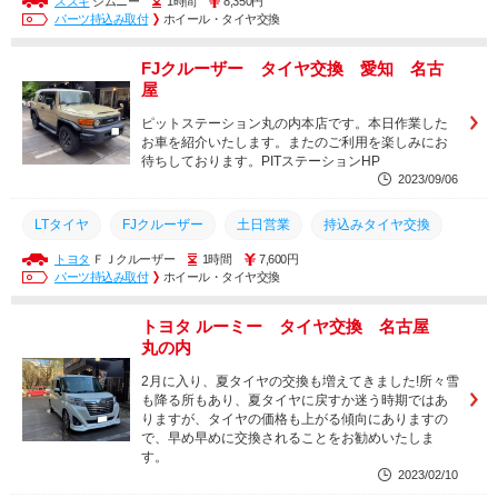
スズキ
ジムニー
1時間
8,350円
持込タイヤ
持込
取り付け
取付
土日営業
パーツ持込み取付
ホイール・タイヤ交換
持込みタイヤ交換
安い
持ち込み
タイヤ交換
丸の内
FJクルーザー タイヤ交換 愛知 名古
名古屋
タイヤ
交換
屋
ピットステーション丸の内本店です。本日作業した
お車を紹介いたします。またのご利用を楽しみにお
待ちしております。PITステーションHP
2023/09/06
LTタイヤ
FJクルーザー
土日営業
持込みタイヤ交換
トヨタ
ＦＪクルーザー
1時間
7,600円
安い
持ち込み
タイヤ交換
丸の内
名古屋
パーツ持込み取付
ホイール・タイヤ交換
直送タイヤ
タイヤ
トヨタ
交換
トヨタ ルーミー タイヤ交換 名古屋
丸の内
2月に入り、夏タイヤの交換も増えてきました!所々雪
も降る所もあり、夏タイヤに戻すか迷う時期ではあ
りますが、タイヤの価格も上がる傾向にありますの
で、早め早めに交換されることをお勧めいたしま
す。
2023/02/10