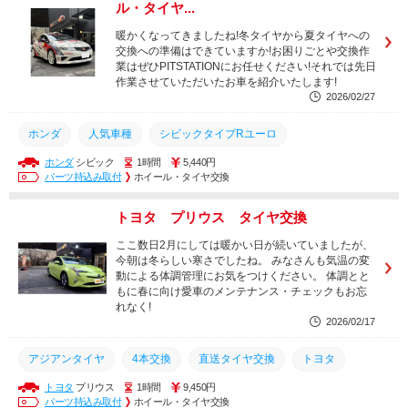
ル・タイヤ...
暖かくなってきましたね!冬タイヤから夏タイヤへの
交換への準備はできていますか!お困りごとや交換作
業はぜひPITSTATIONにお任せください!それでは先日
作業させていただいたお車を紹介いたします!
2026/02/27
ホンダ
人気車種
シビックタイプRユーロ
ホンダ
シビック
1時間
5,440円
タイヤ交換専門店
持込タイヤ
持込みタイヤ交換
パーツ持込み取付
ホイール・タイヤ交換
持ち込み
タイヤ交換
丸の内
名古屋
取り付け
トヨタ プリウス タイヤ交換
土日営業
タイヤ
交換
ここ数日2月にしては暖かい日が続いていましたが、
今朝は冬らしい寒さでしたね。 みなさんも気温の変
動による体調管理にお気をつけください。 体調とと
もに春に向け愛車のメンテナンス・チェックもお忘
れなく!
2026/02/17
アジアンタイヤ
4本交換
直送タイヤ交換
トヨタ
トヨタ
プリウス
1時間
9,450円
直送タイヤ
タイヤ交換専門店
人気車種
持込タイヤ
パーツ持込み取付
ホイール・タイヤ交換