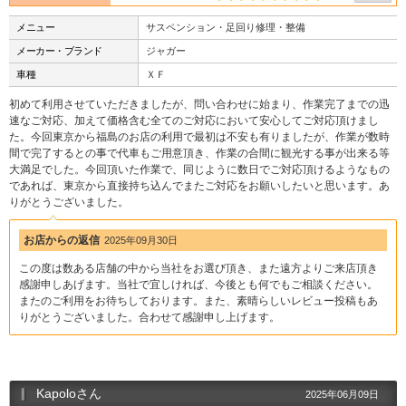
メニュー
サスペンション・足回り修理・整備
メーカー・ブランド
ジャガー
車種
ＸＦ
初めて利用させていただきましたが、問い合わせに始まり、作業完了までの迅
速なご対応、加えて価格含む全てのご対応において安心してご対応頂けまし
た。今回東京から福島のお店の利用で最初は不安も有りましたが、作業が数時
間で完了するとの事で代車もご用意頂き、作業の合間に観光する事が出来る等
大満足でした。今回頂いた作業で、同じように数日でご対応頂けるようなもの
であれば、東京から直接持ち込んでまたご対応をお願いしたいと思います。あ
りがとうございました。
お店からの返信
2025年09月30日
この度は数ある店舗の中から当社をお選び頂き、また遠方よりご来店頂き
感謝申しあげます。当社で宜しければ、今後とも何でもご相談ください。
またのご利用をお待ちしております。また、素晴らしいレビュー投稿もあ
りがとうございました。合わせて感謝申し上げます。
Kapoloさん
2025年06月09日