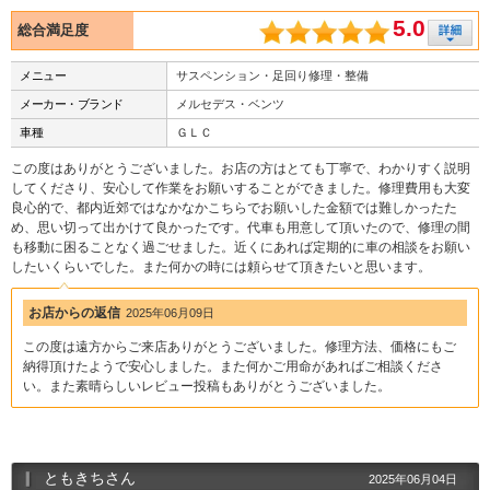
5.0
総合満足度
メニュー
サスペンション・足回り修理・整備
メーカー・ブランド
メルセデス・ベンツ
車種
ＧＬＣ
この度はありがとうございました。お店の方はとても丁寧で、わかりすく説明
してくださり、安心して作業をお願いすることができました。修理費用も大変
良心的で、都内近郊ではなかなかこちらでお願いした金額では難しかったた
め、思い切って出かけて良かったです。代車も用意して頂いたので、修理の間
も移動に困ることなく過ごせました。近くにあれば定期的に車の相談をお願い
したいくらいでした。また何かの時には頼らせて頂きたいと思います。
お店からの返信
2025年06月09日
この度は遠方からご来店ありがとうございました。修理方法、価格にもご
納得頂けたようで安心しました。また何かご用命があればご相談くださ
い。また素晴らしいレビュー投稿もありがとうございました。
ともきちさん
2025年06月04日