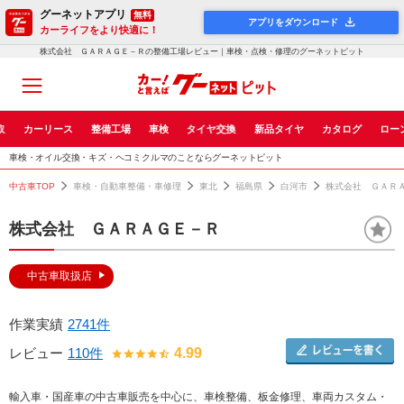
グーネットアプリ
無料
アプリをダウンロード
カーライフをより快適に！
株式会社 ＧＡＲＡＧＥ－Ｒの整備工場レビュー｜車検・点検・修理のグーネットピット
取
カーリース
整備工場
車検
タイヤ交換
新品タイヤ
カタログ
ロー
車検・オイル交換・キズ・ヘコミクルマのことならグーネットピット
中古車TOP
車検・自動車整備・車修理
東北
福島県
白河市
株式会社 ＧＡＲ
株式会社 ＧＡＲＡＧＥ－Ｒ
中古車取扱店
作業実績
2741件
レビュー
110件
4.99
輸入車・国産車の中古車販売を中心に、車検整備、板金修理、車両カスタム・