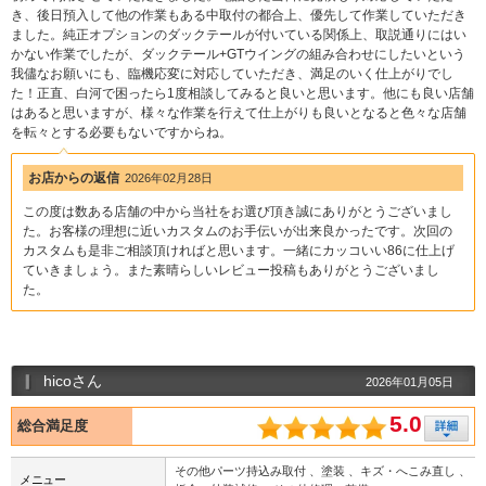
き、後日預入して他の作業もある中取付の都合上、優先して作業していただき
ました。純正オプションのダックテールが付いている関係上、取説通りにはい
かない作業でしたが、ダックテール+GTウイングの組み合わせにしたいという
我儘なお願いにも、臨機応変に対応していただき、満足のいく仕上がりでし
た！正直、白河で困ったら1度相談してみると良いと思います。他にも良い店舗
はあると思いますが、様々な作業を行えて仕上がりも良いとなると色々な店舗
を転々とする必要もないですからね。
お店からの返信
2026年02月28日
この度は数ある店舗の中から当社をお選び頂き誠にありがとうございまし
た。お客様の理想に近いカスタムのお手伝いが出来良かったです。次回の
カスタムも是非ご相談頂ければと思います。一緒にカッコいい86に仕上げ
ていきましょう。また素晴らしいレビュー投稿もありがとうございまし
た。
hicoさん
2026年01月05日
5.0
総合満足度
その他パーツ持込み取付 、塗装 、キズ・へこみ直し 、
メニュー