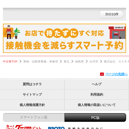
中古車TOP
車検・自動車整備・車修理
東北
福島県
白河市
株式会社 ＧＡＲ
ページの先頭へ
質問はコチラ
ヘルプ
サイトマップ
利用規約
個人情報保護方針
個人情報の取扱いについて
スマートフォン版
PC版