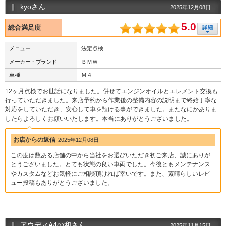
kyoさん
2025年12月08日
5.0
総合満足度
メニュー
法定点検
メーカー・ブランド
ＢＭＷ
車種
Ｍ４
12ヶ月点検でお世話になりました。併せてエンジンオイルとエレメント交換も
行っていただきました。来店予約から作業後の整備内容の説明まで終始丁寧な
対応をしていただき、安心して車を預ける事ができました。またなにかありま
したらよろしくお願いいたします。本当にありがとうございました。
お店からの返信
2025年12月08日
この度は数ある店舗の中から当社をお選びいただき初ご来店、誠にありが
とうございました。とても状態の良い車両でした。今後ともメンテナンス
やカスタムなどお気軽にご相談頂ければ幸いです。また、素晴らしいレビ
ュー投稿もありがとうございました。
アウディA4の和さん
2025年11月15日