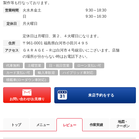
製作等も行なっております。
火水木金土
9:30～18:30
営業時間
日
9:30～16:30
月火曜日
定休日
定休日は月曜日、第２、４火曜日になります。
〒961-0001
福島県白河市小田川４９５
住所
ＧＡＲＡＧＥ－Ｒは白河市４号線沿いにございます。店舗
アクセス
の場所が分からない時はお電話下さい。
代車無料
土曜営業
日・祝日営業
ローン支払い可
カード支払い可
輸入車歓迎
ハイブリッド車対応
積載車(ローダウン車対応)
来店予約をする
お問い合わせ/お見積り
地図・
トップ
メニュー
作業実績
レビュー
クーポン