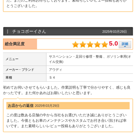
た。またのご利用お待ちしております。素晴らしいレビュー投稿もありが
とうございました。
チョコボーイさん
2025年03月29日
5.0
総合満足度
サスペンション・足回り修理・整備 、ガソリン車用(オ
メニュー
イル交換)
メーカー・ブランド
アウディ
車種
Ｓ４
初めてお伺いさせてもらいました。作業説明も丁寧で分かりやすく、感じも良
かったです。また何かあればお願いしたいと思います。
お店からの返信
2025年03月29日
この度は数ある店舗の中から当社をお選びいただき誠にありがとうござい
ました。今後ともお車のメンテナンスやカスタムでお付き合い頂ければ幸
いです。また素晴らしいレビュー投稿もありがとうございました。