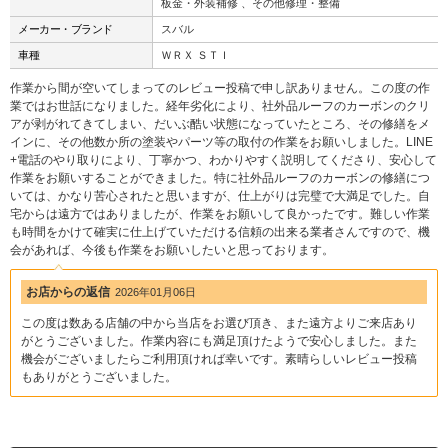
板金・外装補修 、その他修理・整備
メーカー・ブランド
スバル
車種
ＷＲＸ ＳＴＩ
作業から間が空いてしまってのレビュー投稿で申し訳ありません。この度の作
業ではお世話になりました。経年劣化により、社外品ルーフのカーボンのクリ
アが剥がれてきてしまい、だいぶ酷い状態になっていたところ、その修繕をメ
インに、その他数か所の塗装やパーツ等の取付の作業をお願いしました。LINE
+電話のやり取りにより、丁寧かつ、わかりやすく説明してくださり、安心して
作業をお願いすることができました。特に社外品ルーフのカーボンの修繕につ
いては、かなり苦心されたと思いますが、仕上がりは完璧で大満足でした。自
宅からは遠方ではありましたが、作業をお願いして良かったです。難しい作業
も時間をかけて確実に仕上げていただける信頼の出来る業者さんですので、機
会があれば、今後も作業をお願いしたいと思っております。
お店からの返信
2026年01月06日
この度は数ある店舗の中から当店をお選び頂き、また遠方よりご来店あり
がとうございました。作業内容にも満足頂けたようで安心しました。また
機会がございましたらご利用頂ければ幸いです。素晴らしいレビュー投稿
もありがとうございました。