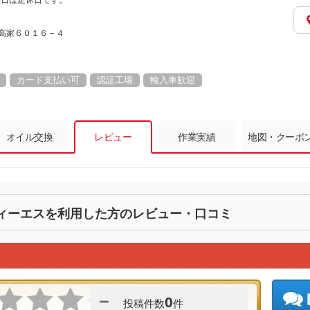
曜日は定休日です。
。
豊科高家６０１６－４
カード支払い可
認証工場
輸入車歓迎
オイル交換
レビュー
作業実績
地図・クーポ
ィーエスを利用した方のレビュー・口コミ
－
0
投稿件数
件