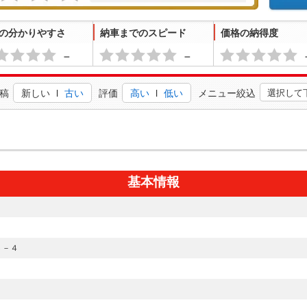
の分かりやすさ
納車までのスピード
価格の納得度
－
－
稿
新しい
l
古い
評価
高い
l
低い
メニュー絞込
基本情報
６－４