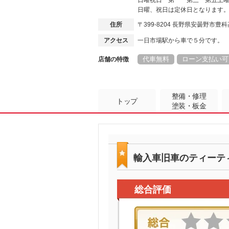
日曜祝日 第一 第三 第五土
日曜、祝日は定休日となります
住所
〒399-8204 長野県安曇野市
アクセス
一日市場駅から車で５分です。
代車無料
ローン支払い可
店舗の特徴
整備・修理
トップ
塗装・板金
輸入車旧車のティーテ
総合評価