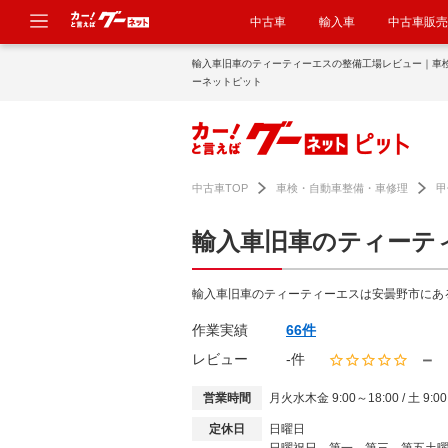
中古車
輸入車
中古車販売
輸入車旧車のティーティーエスの整備工場レビュー｜車
ーネットピット
中古車TOP
車検・自動車整備・車修理
甲
輸入車旧車のティーテ
輸入車旧車のティーティーエスは安曇野市にあ
作業実績
66件
－
レビュー
-件
営業時間
月火水木金 9:00～18:00 / 土 9:00
定休日
日曜日