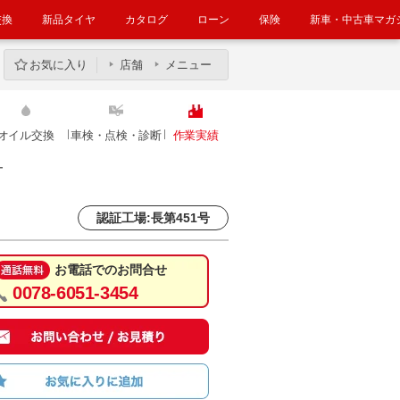
交換
新品タイヤ
カタログ
ローン
保険
新車・中古車マガ
お気に入り
店舗
メニュー
オイル交換
車検・点検・診断
作業実績
ー
認証工場:長第451号
お電話でのお問合せ
0078-6051-3454