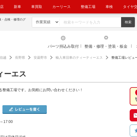
店
新車
車買取
カーリース
整備工場
車検
タイヤ
検・点検・修理のグ
パーツ持込み取付
整備・修理・塗装・板金
信越
長野県
安曇野市
輸入車旧車のティーティーエス
整備工場レビュ
ィーエス
る整備工場です。お気軽にお問い合わせください！
～17:00