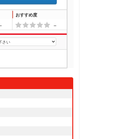
おすすめ度
－
－