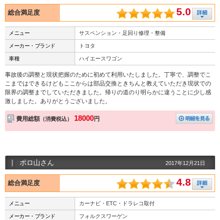
5.0
総合満足度
メニュー
サスペンション・足回り修理・整備
メーカー・ブランド
トヨタ
車種
ハイエースワゴン
事故後の調整と現状把握のために初めて利用いたしました。丁寧で、調整でこ
こまではできるけどもここからは部品交換ときちんと教えていただき現状での
限界の調整までしていただきました。帰りの道のり明らかに違うことに少し感
激しました。ありがとうございました。
18000
費用総額
円
（消費税込）
ポロ山さん
2017年12月21日
4.8
総合満足度
メニュー
カーナビ・ETC・ドラレコ取付
メーカー・ブランド
フォルクスワーゲン