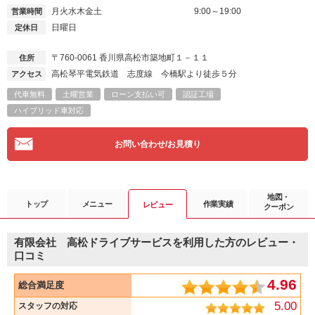
月火水木金土
9:00～19:00
営業時間
日曜日
定休日
〒760-0061
香川県高松市築地町１－１１
住所
高松琴平電気鉄道 志度線 今橋駅より徒歩５分
アクセス
代車無料
土曜営業
ローン支払い可
認証工場
ハイブリッド車対応
お問い合わせ/お見積り
地図・
トップ
メニュー
作業実績
レビュー
クーポン
有限会社 高松ドライブサービスを利用した方のレビュー・
口コミ
4.96
総合満足度
5.00
スタッフの対応