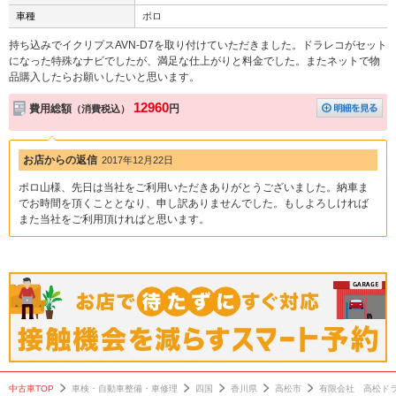
車種
ポロ
持ち込みでイクリプスAVN-D7を取り付けていただきました。ドラレコがセット
になった特殊なナビでしたが、満足な仕上がりと料金でした。またネットで物
品購入したらお願いしたいと思います。
12960
費用総額
円
（消費税込）
お店からの返信
2017年12月22日
ポロ山様、先日は当社をご利用いただきありがとうございました。納車ま
でお時間を頂くこととなり、申し訳ありませんでした。もしよろしければ
また当社をご利用頂ければと思います。
中古車TOP
車検・自動車整備・車修理
四国
香川県
高松市
有限会社 高松ド