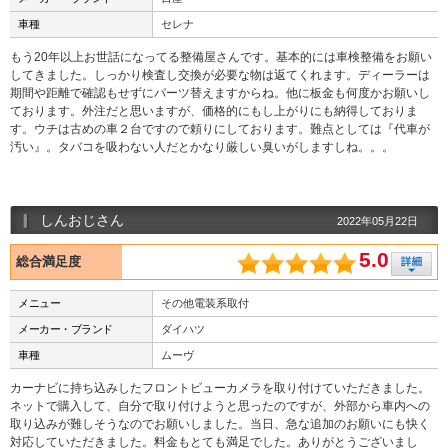
車種
セレナ
もう20年以上お世話になってる整備屋さんです。基本的には車検整備をお願い
してきました。しっかり検査し交換が必要な物は返てくれます。ディーラーは
期間や距離で確認もせずにパーツ替えますからね。他に板金も何度かお願いし
ております。外注だと思いますが、価格的にもし上がりにも納得しておりま
す。ウチは古めの車２台ですので頼りにしております。難点としては『代車が
汚い』。タバコを吸わない人だとかなり厳しい臭いがしますしね。。。
しんおじさん
2022年05月22日
5.0
総合満足度
メニュー
その他電装系取付
メーカー・ブランド
ダイハツ
車種
ムーヴ
カーナビに持ち込みしたフロントビューカメラを取り付けていただきました。
ネットで購入して、自分で取り付けようと思ったのですが、外部から車内への
取り込みが難しそうなのでお願いしました。当日、急な追加のお願いにも快く
対応していただきました。料金もとても満足でした。ありがとうございまし