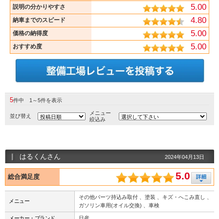
5.00
説明の分かりやすさ
4.80
納車までのスピード
5.00
価格の納得度
5.00
おすすめ度
5
件中 1～5件を表示
メニュー
並び替え
絞込み
はるくんさん
2024年04月13日
5.0
総合満足度
その他パーツ持込み取付 、塗装 、キズ・へこみ直し 、
メニュー
ガソリン車用(オイル交換) 、車検
メーカー・ブランド
日産