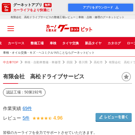
グーネットアプリ
無料
アプリをダウンロード
カーライフをより快適に！
有限会社 高松ドライブサービスの整備工場レビュー｜車検・点検・修理のグーネットピット
取
カーリース
整備工場
車検
タイヤ交換
新品タイヤ
カタログ
ロー
車検・オイル交換・キズ・ヘコミクルマのことならグーネットピット
中古車TOP
車検・自動車整備・車修理
四国
香川県
高松市
有限会社 高松ド
有限会社 高松ドライブサービス
認証工場：50第192号
作業実績
69件
レビュー
5件
4.96
皆様のカーライフを全力でサポートさせていただきます。