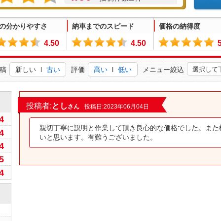
の分かりやすさ
納車までのスピード
価格の納得度
4.50
4.50
稿
新しい
l
古い
評価
高い
l
低い
メニュー絞込
2
投稿者:
とし
さん
投稿日:2023年06月04日
4
親切丁寧に説明と作業して頂き良心的な価格でした。また
4
いと思います。有難うございました。
4
5
4