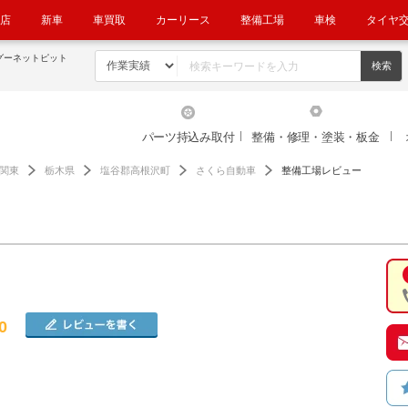
店
新車
車買取
カーリース
整備工場
車検
タイヤ
グーネットピット
パーツ持込み取付
整備・修理・塗装・板金
関東
栃木県
塩谷郡高根沢町
さくら自動車
整備工場レビュー
0