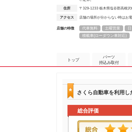
住所
〒329-1233 栃木県塩谷郡高
アクセス
店舗の場所が分からない時はお
代車無料
土曜営業
日
店舗の特徴
積載車(ローダウン車対応)
パーツ
トップ
持込み取付
さくら自動車を利用し
総合評価