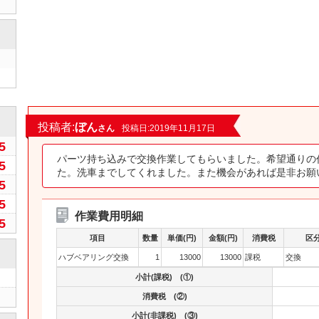
0
投稿者:
ぼん
さん
投稿日:2019年11月17日
5
パーツ持ち込みで交換作業してもらいました。希望通りの
5
た。洗車までしてくれました。また機会があれば是非お願
5
5
作業費用明細
5
項目
数量
単価(円)
金額(円)
消費税
区
ハブベアリング交換
1
13000
13000
課税
交換
小計(課税) (①)
消費税 (②)
小計(非課税) (③)