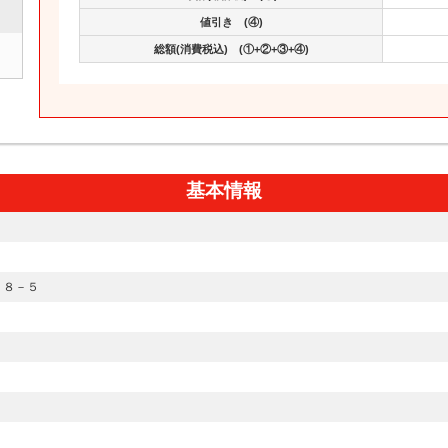
値引き (④)
総額(消費税込) (①+②+③+④)
基本情報
１８－５