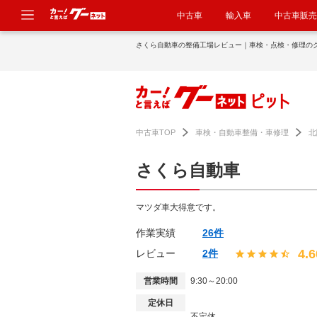
中古車
輸入車
中古車販売
さくら自動車の整備工場レビュー｜車検・点検・修理の
中古車TOP
車検・自動車整備・車修理
北
さくら自動車
マツダ車大得意です。
作業実績
26件
4.6
レビュー
2件
営業時間
9:30～20:00
定休日
不定休。