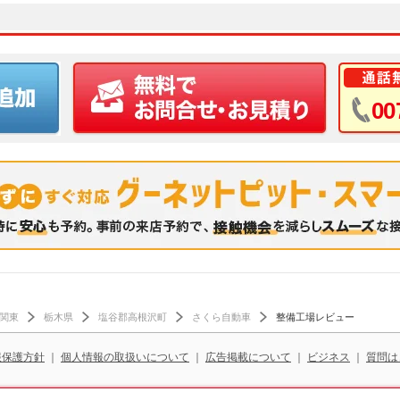
00
関東
栃木県
塩谷郡高根沢町
さくら自動車
整備工場レビュー
報保護方針
｜
個人情報の取扱いについて
｜
広告掲載について
｜
ビジネス
｜
質問は