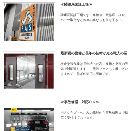
≪陸運局認証工場≫
陸運局認証工場です。車検や一般修理、板金、
パーツ取付などお車の事ならお任せ下さい。
最新鋭の設備と長年の技術が光る職人の業
板金塗装作業は長年培った高い技術と充実の設
備で対応致します。 塗装ブースも２機ござい
ますので、急ぎの対応も可能です。
≪事故修理・対応ＯＫ≫
小さなキズ・へこみの修理から事故修理まで幅
広く受付けております。