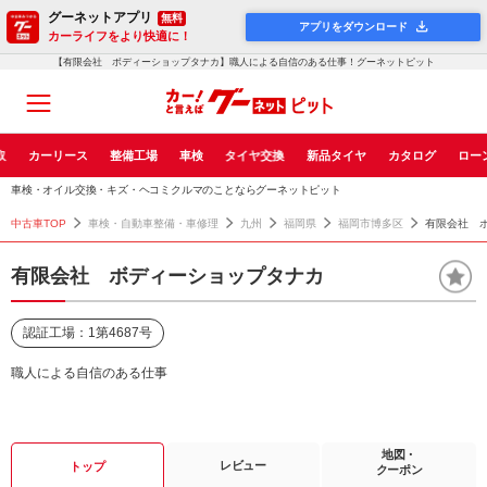
グーネットアプリ
無料
アプリをダウンロード
カーライフをより快適に！
【有限会社 ボディーショップタナカ】職人による自信のある仕事！グーネットピット
取
カーリース
整備工場
車検
タイヤ交換
新品タイヤ
カタログ
ロー
車検・オイル交換・キズ・ヘコミクルマのことならグーネットピット
中古車TOP
車検・自動車整備・車修理
九州
福岡県
福岡市博多区
有限会社 
有限会社 ボディーショップタナカ
認証工場：1第4687号
職人による自信のある仕事
地図・
レビュー
トップ
クーポン