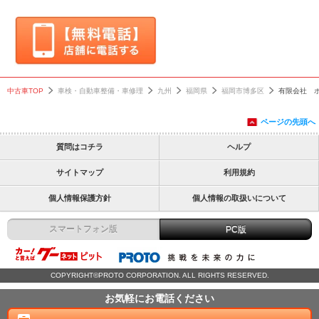
中古車TOP
車検・自動車整備・車修理
九州
福岡県
福岡市博多区
有限会社 
ページの先頭へ
質問はコチラ
ヘルプ
サイトマップ
利用規約
個人情報保護方針
個人情報の取扱いについて
スマートフォン版
PC版
COPYRIGHT©PROTO CORPORATION. ALL RIGHTS RESERVED.
お気軽にお電話ください