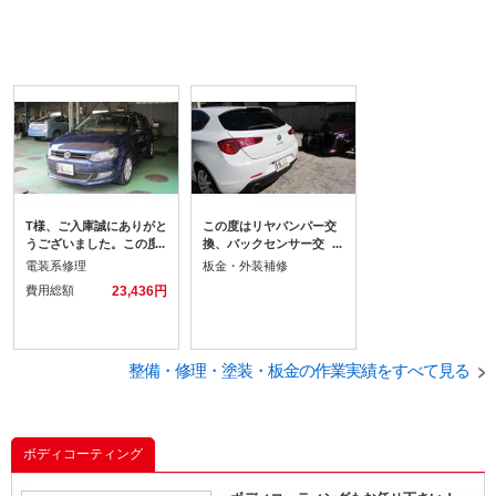
T様、ご入庫誠にありがと
この度はリヤバンパー交
うございました。この度
換、バックセンサー交
はエアバックランプが点
換、バックドアの板金修
電装系修理
板金・外装補修
灯するとの事でお預かり
理をさせていただきまし
費用総額
23,436円
させていただきました。
た。車両保険での対応を
診断した結果、助手席エ
させていただきました。
アバックキースイッチの
通信異常がでていまし
た。以前に一度消去した
整備・修理・塗装・板金の作業実績をすべて見る
のですが再度警告ランプ
が点灯したため今回は部
品交換をおこないまし
た。
ボディコーティング