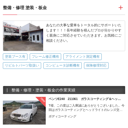
整備・修理 塗装・板金
あなたの大事な愛車をトータル的にサポートいた
します！！！長年経験を積んだプロが分かりやす
く親身にご対応させていただきます。お気軽にご
相談ください。
塗装ブース有
フレーム修正機有
アライメント測定機有
リビルトパーツ取扱い
コンピュータ診断機有
保険修理対応
整備・修理・塗装・板金の作業実績
new
ベンツE240 211061 ガラスコーティング＆ヘッ…
T様、この度はご入庫誠にありがとうございました。今
回はガラスコーティングとヘッドライトのレンズ交換
の作業をさせていただきました。内装クリーニングは
ボディコーティング
サービスにて作業しております。 弊社では各種コーテ
ィングをご用意しておりますので是非ご相談ください
ませ。