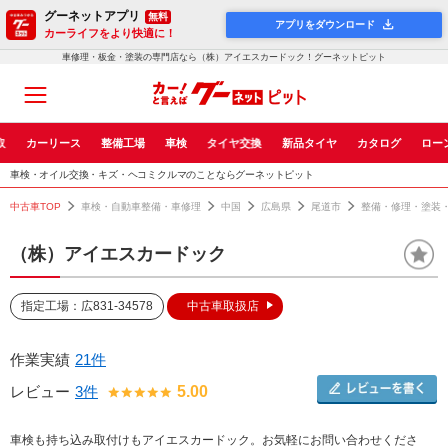
グーネットアプリ
無料
アプリをダウンロード
カーライフをより快適に！
車修理・板金・塗装の専門店なら（株）アイエスカードック！グーネットピット
取
カーリース
整備工場
車検
タイヤ交換
新品タイヤ
カタログ
ロー
車検・オイル交換・キズ・ヘコミクルマのことならグーネットピット
中古車TOP
車検・自動車整備・車修理
中国
広島県
尾道市
整備・修理・塗装
（株）アイエスカードック
指定工場：広831-34578
中古車取扱店
作業実績
21件
レビュー
3件
5.00
車検も持ち込み取付けもアイエスカードック。お気軽にお問い合わせくださ