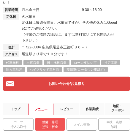
い！
月木金土日
9:30～18:00
営業時間
火水曜日
定休日
定休日は毎週火曜日、水曜日ですが、その他の休みはGoogl
eにてご確認ください。
（作業のご依頼の場合は、まずは無料電話にてお問合わせ
下さい。）
〒722-0004
広島県尾道市正徳町３０－７
住所
尾道駅より車で１０分です！
アクセス
代車無料
土曜営業
日・祝日営業
ローン支払い可
指定工場
輸入車歓迎
ハイブリッド車対応
積載車(ローダウン車対応)
お問い合わせ/お見積り
地図・
トップ
レビュー
作業実績
メニュー
クーポン
パーツ
整備・修理
車検・点検
オイル交換
持込み取付
塗装・板金
診断