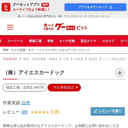
グーネットアプリ
無料
アプリをダウンロード
カーライフをより快適に！
車パーツ持込み取付の専門店なら（株）アイエスカードック！グーネットピット
取
カーリース
整備工場
車検
タイヤ交換
新品タイヤ
カタログ
ロー
車検・オイル交換・キズ・ヘコミクルマのことならグーネットピット
中古車TOP
車検・自動車整備・車修理
中国
広島県
尾道市
パーツ持込み取付
（株）アイエスカードック
指定工場：広831-34578
中古車取扱店
作業実績
21件
レビュー
3件
5.00
車検も持ち込み取付けもアイエスカードック。お気軽にお問い合わせくださ