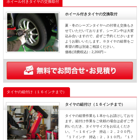
ホイール付きタイヤの交換取付
ホイール付きタイヤの交換取付
夏・冬のシーズンタイヤへの付替え交換もさ
せていただいております。シーズン中は大変
込み合いますので、必ずご予約くださいます
ようお願いいたします。※タイヤの組替をご
希望の際は別途ご相談ください。
価格(消費税込)：2,200円～
タイヤの組付け（１６インチまで）
タイヤの組付け（１６インチまで）
タイヤの組替作業も１本からお請けしており
ます。組付け作業をご依頼の場合は必ずご予
約いただき、タイヤサイズをお伝えくださ
い。『～１６インチ 持込：２，２００円』
『１７インチ 持込：２，３１０円』『１７