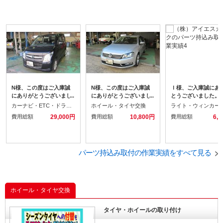
N様、この度はご入庫誠
N様、この度はご入庫誠
Ｉ様、ご入庫誠にあ
にありがとうございまし
にありがとうございまし
とうございました。
た。今回はフルセグメモ
た。今回はタイヤ交換を
度は持込でデイライ
カーナビ・ETC・ドラレコ取付
ホイール・タイヤ交換
リーナビ、レーダー内蔵
させていただきました。
取付けをさせていた
費用総額
29,000円
費用総額
10,800円
費用総額
6,
ルームミラー、ETCの取
ました。 取付工賃は
付けをさせていただきま
４８０円にて作業さ
した。
いただきました。 あ
とうございました。
パーツ持込み取付の作業実績をすべて見る
ホイール・タイヤ交換
タイヤ・ホイールの取り付け