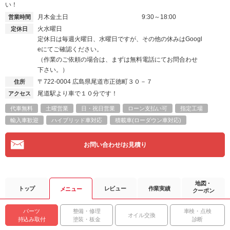
い！
月木金土日
9:30～18:00
営業時間
火水曜日
定休日
定休日は毎週火曜日、水曜日ですが、その他の休みはGoogl
eにてご確認ください。
（作業のご依頼の場合は、まずは無料電話にてお問合わせ
下さい。）
〒722-0004
広島県尾道市正徳町３０－７
住所
尾道駅より車で１０分です！
アクセス
代車無料
土曜営業
日・祝日営業
ローン支払い可
指定工場
輸入車歓迎
ハイブリッド車対応
積載車(ローダウン車対応)
お問い合わせ/お見積り
地図・
トップ
レビュー
作業実績
メニュー
クーポン
パーツ
整備・修理
車検・点検
オイル交換
持込み取付
塗装・板金
診断