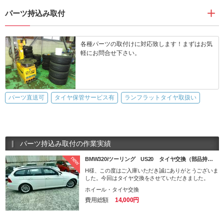
パーツ持込み取付
各種パーツの取付けに対応致します！まずはお気
軽にお問合せ下さい。
パーツ直送可
タイヤ保管サービス有
ランフラットタイヤ取扱い
パーツ持込み取付の作業実績
new
BMW320iツーリング US20 タイヤ交換（部品持…
H様、この度はご入庫いただき誠にありがとうございま
した。今回はタイヤ交換をさせていただきました。
ホイール・タイヤ交換
費用総額
14,000円